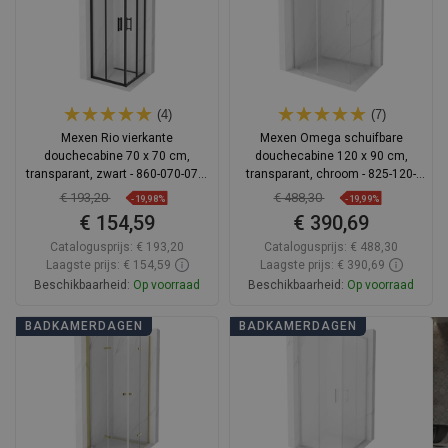
(4)
(7)
Mexen Rio vierkante
Mexen Omega schuifbare
douchecabine 70 x 70 cm,
douchecabine 120 x 90 cm,
transparant, zwart - 860-070-070-
transparant, chroom - 825-120-
70-00
090-01-00
€ 193,20
€ 488,30
-19,98%
-19,99%
€ 154,59
€ 390,69
Catalogusprijs:
€ 193,20
Catalogusprijs:
€ 488,30
Laagste prijs: € 154,59
Laagste prijs: € 390,69
Beschikbaarheid:
Op voorraad
Beschikbaarheid:
Op voorraad
In winkelwagen
In winkelwagen
BADKAMERDAGEN
BADKAMERDAGEN
Vergelijk
favorite_border
Favoriet
Vergelijk
favorite_border
Favoriet