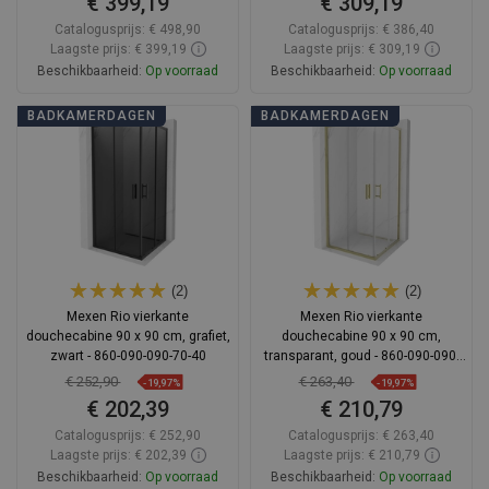
€ 399,19
€ 309,19
Catalogusprijs:
€ 498,90
Catalogusprijs:
€ 386,40
Laagste prijs: € 399,19
Laagste prijs: € 309,19
Beschikbaarheid:
Op voorraad
Beschikbaarheid:
Op voorraad
In winkelwagen
In winkelwagen
BADKAMERDAGEN
BADKAMERDAGEN
Vergelijk
favorite_border
Favoriet
Vergelijk
favorite_border
Favoriet
(2)
(2)
Mexen Rio vierkante
Mexen Rio vierkante
douchecabine 90 x 90 cm, grafiet,
douchecabine 90 x 90 cm,
zwart - 860-090-090-70-40
transparant, goud - 860-090-090-
50-00
€ 252,90
€ 263,40
-19,97%
-19,97%
€ 202,39
€ 210,79
Catalogusprijs:
€ 252,90
Catalogusprijs:
€ 263,40
Laagste prijs: € 202,39
Laagste prijs: € 210,79
Beschikbaarheid:
Op voorraad
Beschikbaarheid:
Op voorraad