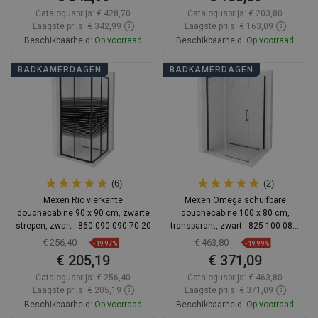
Catalogusprijs:
€ 428,70
Catalogusprijs:
€ 203,80
Laagste prijs: € 342,99
Laagste prijs: € 163,09
Beschikbaarheid:
Op voorraad
Beschikbaarheid:
Op voorraad
In winkelwagen
In winkelwagen
BADKAMERDAGEN
BADKAMERDAGEN
Vergelijk
favorite_border
Favoriet
Vergelijk
favorite_border
Favoriet
(6)
(2)
Mexen Rio vierkante
Mexen Omega schuifbare
douchecabine 90 x 90 cm, zwarte
douchecabine 100 x 80 cm,
strepen, zwart - 860-090-090-70-20
transparant, zwart - 825-100-080-
70-00
€ 256,40
€ 463,80
-19,97%
-19,99%
€ 205,19
€ 371,09
Catalogusprijs:
€ 256,40
Catalogusprijs:
€ 463,80
Laagste prijs: € 205,19
Laagste prijs: € 371,09
Beschikbaarheid:
Op voorraad
Beschikbaarheid:
Op voorraad