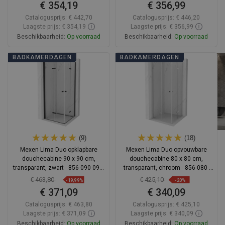
€ 354,19
€ 356,99
Catalogusprijs:
€ 442,70
Catalogusprijs:
€ 446,20
Laagste prijs: € 354,19
Laagste prijs: € 356,99
Beschikbaarheid:
Op voorraad
Beschikbaarheid:
Op voorraad
In winkelwagen
In winkelwagen
BADKAMERDAGEN
BADKAMERDAGEN
Vergelijk
favorite_border
Favoriet
Vergelijk
favorite_border
Favoriet
(9)
(18)
Mexen Lima Duo opklapbare
Mexen Lima Duo opvouwbare
douchecabine 90 x 90 cm,
douchecabine 80 x 80 cm,
transparant, zwart - 856-090-090-
transparant, chroom - 856-080-
70-00-02
080-02-00
€ 463,80
€ 425,10
-19,99%
-20%
€ 371,09
€ 340,09
Catalogusprijs:
€ 463,80
Catalogusprijs:
€ 425,10
Laagste prijs: € 371,09
Laagste prijs: € 340,09
Beschikbaarheid:
Op voorraad
Beschikbaarheid:
Op voorraad