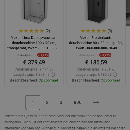
(2)
(3)
Mexen Lima Duo opvouwbare
Mexen Rio vierkante
douchecabine 100 x 90 cm,
douchecabine 80 x 80 cm, grafiet,
transparant, zwart - 856-100-090-
zwart - 860-080-080-70-40
70-00-02
€ 474,30
€ 231,90
-19,99%
-19,97%
€ 379,49
€ 185,59
Catalogusprijs:
€ 474,30
Catalogusprijs:
€ 231,90
Laagste prijs: € 379,49
Laagste prijs: € 185,59
Beschikbaarheid:
Op voorraad
Beschikbaarheid:
Op voorraad
In winkelwagen
In winkelwagen
1
2
3
800
Volgende
Vergelijk
favorite_border
Favoriet
Vergelijk
favorite_border
Favoriet
Iedereen die zijn huis inricht, staat voor het dilemma hoe de badkamer te
arrangeren. Het blijkt dat kant-en-klare
douchecabines
een uitstekend
alternatief voor een bad kunnen zijn, omdat ze helpen tijd en water te besparen