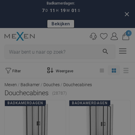
Badkamerdagen:
7
11
19
00
D
H
M
S
close
Bekijken
0
search
Filter
Weergave
Mexen
Badkamer
Douches
Douchecabines
Douchecabines
(28787)
BADKAMERDAGEN
BADKAMERDAGEN