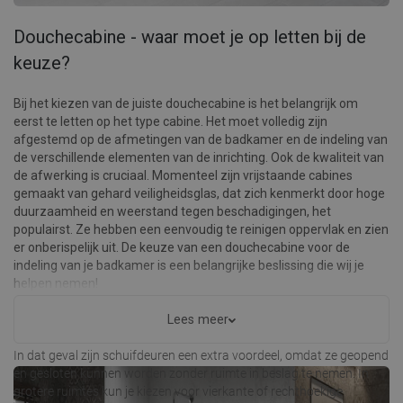
Douchecabine - waar moet je op letten bij de
keuze?
Bij het kiezen van de juiste douchecabine is het belangrijk om
eerst te letten op het type cabine. Het moet volledig zijn
afgestemd op de afmetingen van de badkamer en de indeling van
de verschillende elementen van de inrichting. Ook de kwaliteit van
de afwerking is cruciaal. Momenteel zijn vrijstaande cabines
gemaakt van gehard veiligheidsglas, dat zich kenmerkt door hoge
duurzaamheid en weerstand tegen beschadigingen, het
populairst. Ze hebben een eenvoudig te reinigen oppervlak en zien
er onberispelijk uit. De keuze van een douchecabine voor de
indeling van je badkamer is een belangrijke beslissing die wij je
helpen nemen!
Voor kleine badkamers is een halfronde douchecabine ideaal. Deze
Lees meer
kan in de hoek geplaatst worden, waardoor je veel ruimte bespaart.
In dat geval zijn schuifdeuren een extra voordeel, omdat ze geopend
en gesloten kunnen worden zonder ruimte in beslag te nemen. In
grotere ruimtes kun je kiezen voor vierkante of rechthoekige