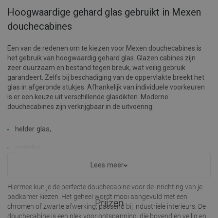
Hoogwaardige gehard glas gebruikt in Mexen
douchecabines
Een van de redenen om te kiezen voor Mexen douchecabines is
het gebruik van hoogwaardig gehard glas. Glazen cabines zijn
zeer duurzaam en bestand tegen breuk, wat veilig gebruik
garandeert. Zelfs bij beschadiging van de oppervlakte breekt het
glas in afgeronde stukjes. Afhankelijk van individuele voorkeuren
is er een keuze uit verschillende glasdikten. Moderne
douchecabines zijn verkrijgbaar in de uitvoering:
helder glas,
matglas,
Lees meer
grafietglas.
Hiermee kun je de perfecte douchecabine voor de inrichting van je
badkamer kiezen. Het geheel wordt mooi aangevuld met een
Prijzen
chromen of zwarte afwerking, passend bij industriële interieurs. De
douchecabine is een plek voor ontspanning, die bovendien veilig en