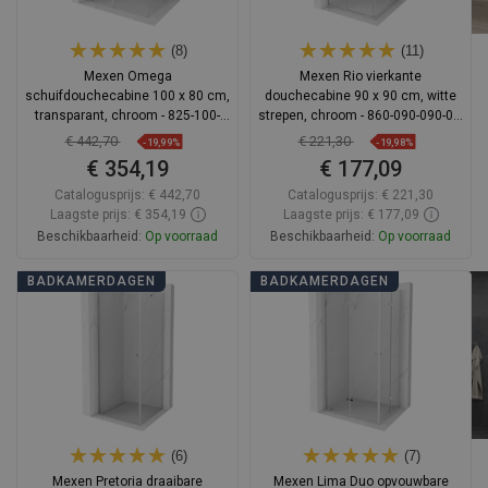
(8)
(11)
Mexen Omega
Mexen Rio vierkante
schuifdouchecabine 100 x 80 cm,
douchecabine 90 x 90 cm, witte
transparant, chroom - 825-100-
strepen, chroom - 860-090-090-01-
080-01-00
20
€ 442,70
€ 221,30
-19,99%
-19,98%
€ 354,19
€ 177,09
Catalogusprijs:
€ 442,70
Catalogusprijs:
€ 221,30
Laagste prijs: € 354,19
Laagste prijs: € 177,09
Beschikbaarheid:
Op voorraad
Beschikbaarheid:
Op voorraad
In winkelwagen
In winkelwagen
BADKAMERDAGEN
BADKAMERDAGEN
Vergelijk
favorite_border
Favoriet
Vergelijk
favorite_border
Favoriet
(6)
(7)
Mexen Pretoria draaibare
Mexen Lima Duo opvouwbare