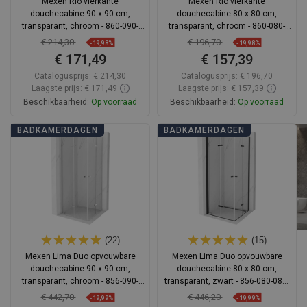
Mexen Rio vierkante
Mexen Rio vierkante
douchecabine 90 x 90 cm,
douchecabine 80 x 80 cm,
transparant, chroom - 860-090-
transparant, chroom - 860-080-
090-01-00
080-01-00
€ 214,30
€ 196,70
-19,98%
-19,98%
€ 171,49
€ 157,39
Catalogusprijs:
€ 214,30
Catalogusprijs:
€ 196,70
Laagste prijs: € 171,49
Laagste prijs: € 157,39
Beschikbaarheid:
Op voorraad
Beschikbaarheid:
Op voorraad
In winkelwagen
In winkelwagen
BADKAMERDAGEN
BADKAMERDAGEN
Vergelijk
favorite_border
Favoriet
Vergelijk
favorite_border
Favoriet
(22)
(15)
Mexen Lima Duo opvouwbare
Mexen Lima Duo opvouwbare
douchecabine 90 x 90 cm,
douchecabine 80 x 80 cm,
transparant, chroom - 856-090-
transparant, zwart - 856-080-080-
090-02-00
70-00-02
€ 442,70
€ 446,20
-19,99%
-19,99%