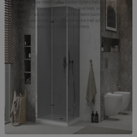
douchecabines, die meer ruimte bieden tijdens het douchen. De
meeste opties in ons assortiment zijn universeel, waardoor ze zowel
aan de rechter- als de linkerzijde geïnstalleerd kunnen worden. Een
leuke optie is een vrijstaande douchecabine met schuifdeuren in een
walk-in ontwerp, zelfs voor kleine badkamers.