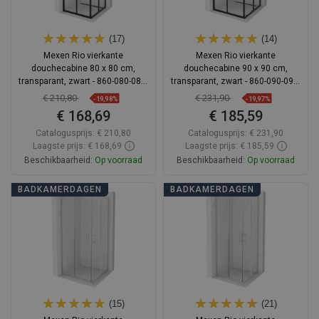
(17)
(14)
Mexen Rio vierkante
Mexen Rio vierkante
douchecabine 80 x 80 cm,
douchecabine 90 x 90 cm,
transparant, zwart - 860-080-080-
transparant, zwart - 860-090-090-
70-00
70-00
€ 210,80
€ 231,90
-19,98%
-19,97%
€ 168,69
€ 185,59
Catalogusprijs:
€ 210,80
Catalogusprijs:
€ 231,90
Laagste prijs: € 168,69
Laagste prijs: € 185,59
Beschikbaarheid:
Op voorraad
Beschikbaarheid:
Op voorraad
In winkelwagen
In winkelwagen
BADKAMERDAGEN
BADKAMERDAGEN
Vergelijk
favorite_border
Favoriet
Vergelijk
favorite_border
Favoriet
(15)
(21)