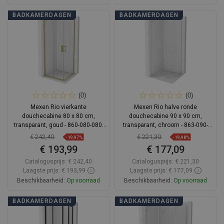
In winkelwagen
In winkelwagen
BADKAMERDAGEN
BADKAMERDAGEN
Vergelijk
favorite_border
Favoriet
Vergelijk
favorite_border
Favoriet
(0)
(0)
Mexen Rio vierkante
Mexen Rio halve ronde
douchecabine 80 x 80 cm,
douchecabine 90 x 90 cm,
transparant, goud - 860-080-080-
transparant, chroom - 863-090-
50-00
090-01-00
€ 242,40
€ 221,30
-19,97%
-19,98%
€ 193,99
€ 177,09
Catalogusprijs:
€ 242,40
Catalogusprijs:
€ 221,30
Laagste prijs: € 193,99
Laagste prijs: € 177,09
Beschikbaarheid:
Op voorraad
Beschikbaarheid:
Op voorraad
In winkelwagen
In winkelwagen
BADKAMERDAGEN
BADKAMERDAGEN
Vergelijk
favorite_border
Favoriet
Vergelijk
favorite_border
Favoriet