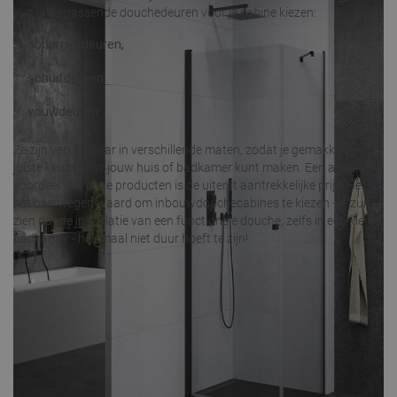
kun je de passende douchedeuren voor je cabine kiezen:
scharnierdeuren,
schuifdeuren,
vouwdeuren.
Ze zijn verkrijgbaar in verschillende maten, zodat je gemakkelijk de
juiste keuze voor jouw huis of badkamer kunt maken. Een ander
voordeel van onze producten is de uiterst aantrekkelijke prijs. Het is
het overwegen waard om inbouwdouchecabines te kiezen - je zult
zien dat de installatie van een functionele douche, zelfs in een kleine
badkamer - helemaal niet duur hoeft te zijn!