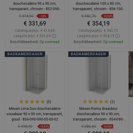
douchecabine 90 x 90 cm,
douchecabine 100 x 80 cm,
transparant, chroom - 852-090-
transparant, chroom - 856-100-
090-01-00
080-02-00
€ 414,60
€ 442,70
-20%
-19,99%
€ 331,69
€ 354,19
Catalogusprijs:
€ 414,60
Catalogusprijs:
€ 442,70
Laagste prijs: € 331,69
Laagste prijs: € 354,19
Beschikbaarheid:
Op voorraad
Beschikbaarheid:
Op voorraad
In winkelwagen
In winkelwagen
BADKAMERDAGEN
BADKAMERDAGEN
Vergelijk
favorite_border
Favoriet
Vergelijk
favorite_border
Favoriet
(6)
(1)
Mexen Lima Duo douchecabine
Mexen Roma draaideur
vouwbaar 90 x 90 cm, transparant,
douchecabine 90 x 90 cm,
goud - 856-090-090-50-00-02
transparant, chroom - 854-090-
090-01-00
€ 498,90
€ 386,40
-19,99%
-19,98%