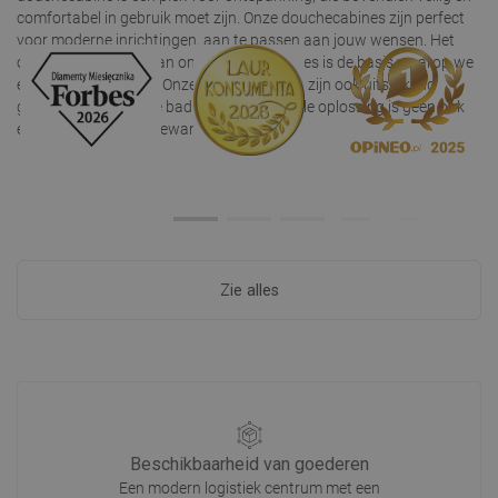
comfortabel in gebruik moet zijn. Onze douchecabines zijn perfect
voor moderne inrichtingen, aan te passen aan jouw wensen. Het
onbezorgd gebruik van onze douchecabines is de basis waarop we
elk ontwerp baseren. Onze douchecabines zijn ook uitstekend
geschikt voor grotere badkamers - de ideale oplossing is geen bak
en een stevige douchewand.
Zie alles
Beschikbaarheid van goederen
Een modern logistiek centrum met een