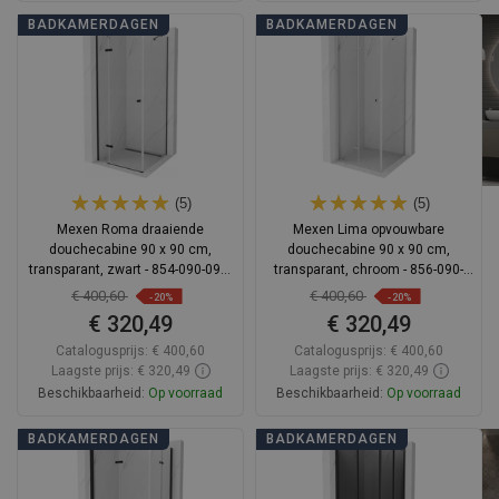
In winkelwagen
In winkelwagen
BADKAMERDAGEN
BADKAMERDAGEN
Vergelijk
favorite_border
Favoriet
Vergelijk
favorite_border
Favoriet
(5)
(5)
Mexen Roma draaiende
Mexen Lima opvouwbare
douchecabine 90 x 90 cm,
douchecabine 90 x 90 cm,
transparant, zwart - 854-090-090-
transparant, chroom - 856-090-
70-00
090-01-00
€ 400,60
€ 400,60
-20%
-20%
€ 320,49
€ 320,49
Catalogusprijs:
€ 400,60
Catalogusprijs:
€ 400,60
Laagste prijs: € 320,49
Laagste prijs: € 320,49
Beschikbaarheid:
Op voorraad
Beschikbaarheid:
Op voorraad
In winkelwagen
In winkelwagen
BADKAMERDAGEN
BADKAMERDAGEN
Vergelijk
favorite_border
Favoriet
Vergelijk
favorite_border
Favoriet