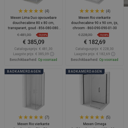
(4)
(4)
Mexen Lima Duo opvouwbare
Mexen Rio vierkante
douchecabine 80 x 80 cm,
douchecabine 90 x 90 cm, ijs,
transparant, goud - 856-080-080-
chroom - 860-090-090-01-30
50-00-02
€ 481,30
€ 228,30
-19,99%
-19,98%
€ 385,09
€ 182,69
Catalogusprijs:
€ 481,30
Catalogusprijs:
€ 228,30
Laagste prijs: € 385,09
Laagste prijs: € 182,69
Beschikbaarheid:
Op voorraad
Beschikbaarheid:
Op voorraad
In winkelwagen
In winkelwagen
BADKAMERDAGEN
BADKAMERDAGEN
Vergelijk
favorite_border
Favoriet
Vergelijk
favorite_border
Favoriet
(7)
(5)
Mexen Rio vierkante
Mexen Omega