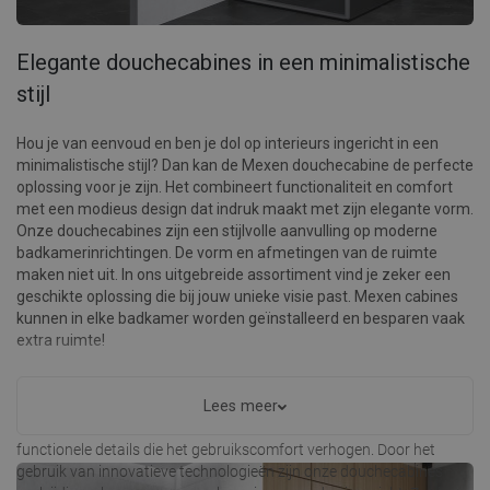
Elegante douchecabines in een minimalistische
stijl
Hou je van eenvoud en ben je dol op interieurs ingericht in een
minimalistische stijl? Dan kan de Mexen douchecabine de perfecte
oplossing voor je zijn. Het combineert functionaliteit en comfort
met een modieus design dat indruk maakt met zijn elegante vorm.
Onze douchecabines zijn een stijlvolle aanvulling op moderne
badkamerinrichtingen. De vorm en afmetingen van de ruimte
maken niet uit. In ons uitgebreide assortiment vind je zeker een
geschikte oplossing die bij jouw unieke visie past. Mexen cabines
kunnen in elke badkamer worden geïnstalleerd en besparen vaak
extra ruimte!
Mexen douchecabines zijn ontworpen met de nadruk op
minimalistisch design. Ze zien er uitzonderlijk licht uit en zijn toch
Lees meer
een beetje extravagant. Alles wordt geweldig aangevuld met
functionele details die het gebruikscomfort verhogen. Door het
gebruik van innovatieve technologieën zijn onze douchecabines