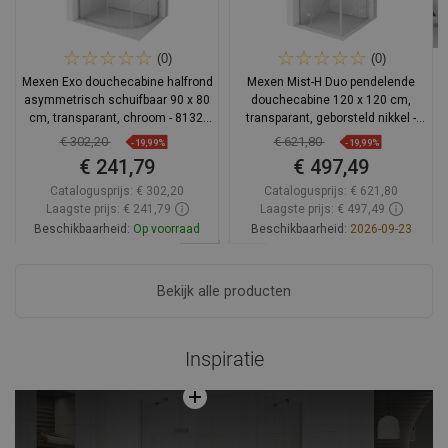
(0)
(0)
Mexen Exo douchecabine halfrond
Mexen Mist-H Duo pendelende
asymmetrisch schuifbaar 90 x 80
douchecabine 120 x 120 cm,
cm, transparant, chroom - 8132-
transparant, geborsteld nikkel -
090-080-01-00
8A5-120L-120P-97-00
€ 302,20
€ 621,80
-19,99%
-19,99%
€ 241,79
€ 497,49
Catalogusprijs:
€ 302,20
Catalogusprijs:
€ 621,80
Laagste prijs: € 241,79
Laagste prijs: € 497,49
Beschikbaarheid:
Op voorraad
Beschikbaarheid:
2026-09-23
In winkelwagen
In winkelwagen
Bekijk alle producten
Vergelijk
favorite_border
Favoriet
Vergelijk
favorite_border
Favoriet
Inspiratie