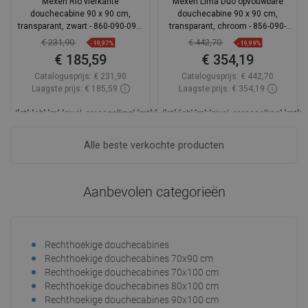
Mexen Rio vierkante
Mexen Lima Duo opvouwbare
douchecabine 90 x 90 cm,
douchecabine 90 x 90 cm,
transparant, zwart - 860-090-090-
transparant, chroom - 856-090-
70-00
090-02-00
€ 231,90
€ 442,70
-19,97%
-19,99%
€ 185,59
€ 354,19
Catalogusprijs:
€ 231,90
Catalogusprijs:
€ 442,70
Laagste prijs: € 185,59
Laagste prijs: € 354,19
_LSCESI-
{"pt":"ch","m":"pixel_crossselling","mt":"hookDisplayProductAvailabilityEsi","mp":
{"pt":"ch","m":"pixel_crossselling","mt"
START_
Beschikbaarheid:
Op voorraad
Beschi
Alle beste verkochte producten
_LSCESIEND_
In winkelwagen
In winkelwagen
Aanbevolen categorieën
Vergelijk
favorite_border
Favoriet
Vergelijk
favorite_border
Favoriet
Rechthoekige douchecabines
Dou
Rechthoekige douchecabines 70x90 cm
Dou
Rechthoekige douchecabines 70x100 cm
Dou
Rechthoekige douchecabines 80x100 cm
Dou
Rechthoekige douchecabines 90x100 cm
Dou