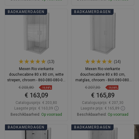
In winkelwagen
In winkelwagen
BADKAMERDAGEN
BADKAMERDAGEN
Vergelijk
favorite_border
Favoriet
Vergelijk
favorite_border
Favoriet
(13)
(14)
Mexen Rio vierkante
Mexen Rio vierkante
douchecabine 80 x 80 cm, witte
douchecabine 80 x 80 cm,
strepen, chroom - 860-080-080-01-
matglas, chroom - 860-080-080-
20
01-30
€ 203,80
€ 207,30
-19,98%
-19,98%
€ 163,09
€ 165,89
Catalogusprijs:
€ 203,80
Catalogusprijs:
€ 207,30
Laagste prijs: € 163,09
Laagste prijs: € 165,89
Beschikbaarheid:
Op voorraad
Beschikbaarheid:
Op voorraad
In winkelwagen
In winkelwagen
BADKAMERDAGEN
BADKAMERDAGEN
Vergelijk
favorite_border
Favoriet
Vergelijk
favorite_border
Favoriet