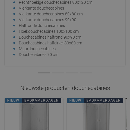
Rechthoekige douchecabines 90x120 cm
Dou
Vierkante douchecabines
Dou
Vierkante douchecabines 80x80 cm
Dou
Vierkante douchecabines 90x90
Dou
Halfronde douchecabines
Wan
Hoekdouchecabines 100x100 cm
Wan
Douchecabines halfrond 90x90 cm
Dou
Douchecabines halfcirkel 80x80 cm
Dou
Muurdouchecabines
Wan
Douchecabines 70 cm
Dou
Nieuwste producten
douchecabines
NIEUW
BADKAMERDAGEN
NIEUW
BADKAMERDAGEN