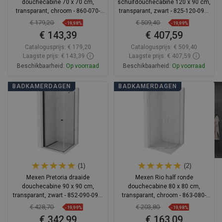
douchecabine 70 x 70 cm,
schuifdouchecabine 120 x 90 cm,
transparant, chroom - 860-070-
transparant, zwart - 825-120-090-
070-01-00
70-00
€ 179,20
€ 509,40
-19,98%
-19,99%
€ 143,39
€ 407,59
Catalogusprijs:
€ 179,20
Catalogusprijs:
€ 509,40
Laagste prijs: € 143,39
Laagste prijs: € 407,59
Beschikbaarheid:
Op voorraad
Beschikbaarheid:
Op voorraad
In winkelwagen
In winkelwagen
BADKAMERDAGEN
BADKAMERDAGEN
Vergelijk
favorite_border
Favoriet
Vergelijk
favorite_border
Favoriet
(1)
(2)
Mexen Pretoria draaide
Mexen Rio half ronde
douchecabine 90 x 90 cm,
douchecabine 80 x 80 cm,
transparant, zwart - 852-090-090-
transparant, chroom - 863-080-
70-00
080-01-00
€ 428,70
€ 203,80
-19,99%
-19,98%
€ 342,99
€ 163,09