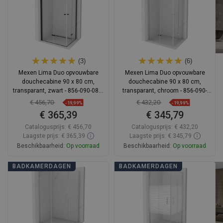
(3)
(6)
Mexen Lima Duo opvouwbare
Mexen Lima Duo opvouwbare
douchecabine 90 x 80 cm,
douchecabine 90 x 80 cm,
transparant, zwart - 856-090-080-
transparant, chroom - 856-090-
70-00-02
080-02-00
€ 456,70
€ 432,20
-19,99%
-19,99%
€ 365,39
€ 345,79
Catalogusprijs:
€ 456,70
Catalogusprijs:
€ 432,20
Laagste prijs: € 365,39
Laagste prijs: € 345,79
Beschikbaarheid:
Op voorraad
Beschikbaarheid:
Op voorraad
In winkelwagen
In winkelwagen
BADKAMERDAGEN
BADKAMERDAGEN
Vergelijk
favorite_border
Favoriet
Vergelijk
favorite_border
Favoriet