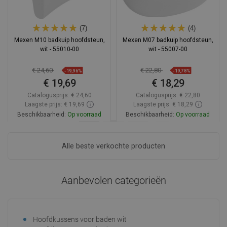
(7)
(4)
Mexen M10 badkuip hoofdsteun,
Mexen M07 badkuip hoofdsteun,
wit - 55010-00
wit - 55007-00
€ 24,60
€ 22,80
-19,96%
-19,78%
€ 19,69
€ 18,29
Catalogusprijs:
€ 24,60
Catalogusprijs:
€ 22,80
Laagste prijs: € 19,69
Laagste prijs: € 18,29
Beschikbaarheid:
Op voorraad
Beschikbaarheid:
Op voorraad
In winkelwagen
In winkelwagen
Alle beste verkochte producten
Vergelijk
favorite_border
Favoriet
Vergelijk
favorite_border
Favoriet
Aanbevolen categorieën
Hoofdkussens voor baden wit