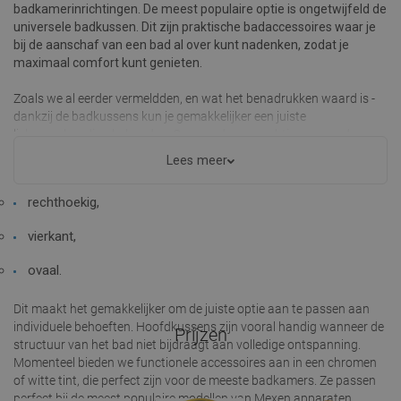
badkamerinrichtingen. De meest populaire optie is ongetwijfeld de
universele badkussen. Dit zijn praktische badaccessoires waar je
bij de aanschaf van een bad al over kunt nadenken, zodat je
maximaal comfort kunt genieten.
Zoals we al eerder vermeldden, en wat het benadrukken waard is -
dankzij de badkussens kun je gemakkelijker een juiste
lichaamshouding behouden. Om aan de verwachtingen van de
meest veeleisende klanten te voldoen, bieden wij ze aan in de
Lees meer
volgende vormen:
rechthoekig,
vierkant,
ovaal.
Dit maakt het gemakkelijker om de juiste optie aan te passen aan
individuele behoeften. Hoofdkussens zijn vooral handig wanneer de
Prijzen
structuur van het bad niet bijdraagt aan volledige ontspanning.
Momenteel bieden we functionele accessoires aan in een chromen
of witte tint, die perfect zijn voor de meeste badkamers. Ze passen
perfect bij de meest populaire modellen van Mexen apparaten.