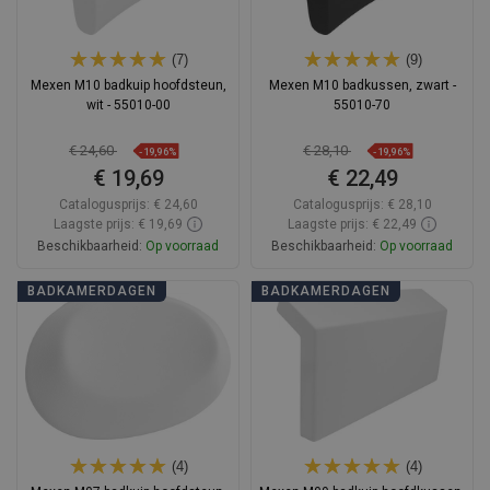
(7)
(9)
Mexen M10 badkuip hoofdsteun,
Mexen M10 badkussen, zwart -
wit - 55010-00
55010-70
€ 24,60
€ 28,10
-19,96%
-19,96%
€ 19,69
€ 22,49
Catalogusprijs:
€ 24,60
Catalogusprijs:
€ 28,10
Laagste prijs: € 19,69
Laagste prijs: € 22,49
Beschikbaarheid:
Op voorraad
Beschikbaarheid:
Op voorraad
In winkelwagen
In winkelwagen
BADKAMERDAGEN
BADKAMERDAGEN
Vergelijk
favorite_border
Favoriet
Vergelijk
favorite_border
Favoriet
(4)
(4)