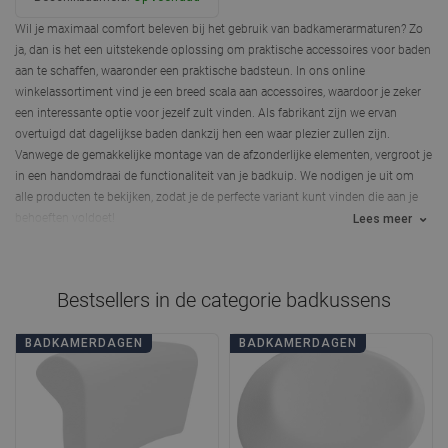
Wil je maximaal comfort beleven bij het gebruik van badkamerarmaturen? Zo
In winkelwagen
ja, dan is het een uitstekende oplossing om praktische accessoires voor baden
aan te schaffen, waaronder een praktische badsteun. In ons online
Vergelijk
favorite_border
Favoriet
winkelassortiment vind je een breed scala aan accessoires, waardoor je zeker
een interessante optie voor jezelf zult vinden. Als fabrikant zijn we ervan
overtuigd dat dagelijkse baden dankzij hen een waar plezier zullen zijn.
Vanwege de gemakkelijke montage van de afzonderlijke elementen, vergroot je
in een handomdraai de functionaliteit van je badkuip. We nodigen je uit om
alle producten te bekijken, zodat je de perfecte variant kunt vinden die aan je
behoeften voldoet!
Lees meer
Bestsellers in de categorie
badkussens
BADKAMERDAGEN
BADKAMERDAGEN