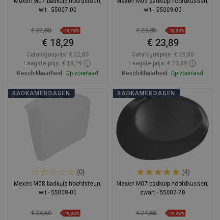
Mexen M07 badkuip hoofdsteun,
Mexen M09 badkuip hoofdkussen,
wit - 55007-00
wit - 55009-00
€ 22,80
€ 29,80
-19,78%
-19,83%
€ 18,29
€ 23,89
Catalogusprijs:
€ 22,80
Catalogusprijs:
€ 29,80
Laagste prijs: € 18,29
Laagste prijs: € 23,89
Beschikbaarheid:
Op voorraad
Beschikbaarheid:
Op voorraad
In winkelwagen
In winkelwagen
BADKAMERDAGEN
BADKAMERDAGEN
Vergelijk
favorite_border
Favoriet
Vergelijk
favorite_border
Favoriet
(0)
(4)
Mexen M08 badkuip hoofdsteun,
Mexen M07 badkuip hoofdkussen,
wit - 55008-00
zwart - 55007-70
€ 24,60
€ 24,60
-19,96%
-19,96%