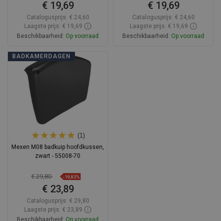
€ 19,69
€ 19,69
Catalogusprijs:
€ 24,60
Catalogusprijs:
€ 24,60
Laagste prijs: € 19,69
Laagste prijs: € 19,69
Beschikbaarheid:
Op voorraad
Beschikbaarheid:
Op voorraad
In winkelwagen
In winkelwagen
BADKAMERDAGEN
Vergelijk
favorite_border
Favoriet
Vergelijk
favorite_border
Favoriet
(1)
Mexen M08 badkuip hoofdkussen,
zwart - 55008-70
€ 29,80
-19,83%
€ 23,89
Catalogusprijs:
€ 29,80
Laagste prijs: € 23,89
Beschikbaarheid:
Op voorraad