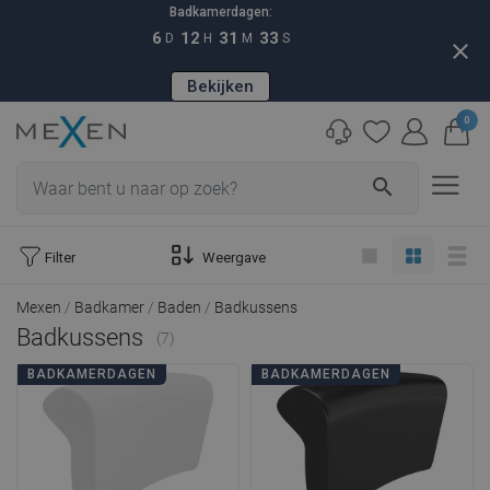
Badkamerdagen:
6
12
31
31
D
H
M
S
close
Bekijken
0
search
Filter
Weergave
Mexen
Badkamer
Baden
Badkussens
Badkussens
(7)
BADKAMERDAGEN
BADKAMERDAGEN