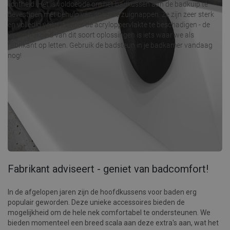
lichtheid. Het is voldoende om het badkussen aan de badkuip te
bevestigen met behulp van speciale zuignappen. Ze zijn zeer sterk
en volledig veilig, zonder de acryloppervlakte te beschadigen - de
vindingrijkheid van dit soort oplossingen is iets waar we als
fabrikant op letten. Gebruik de badsteun in je badkamer vandaag
nog!
Fabrikant adviseert - geniet van badcomfort!
In de afgelopen jaren zijn de hoofdkussens voor baden erg
populair geworden. Deze unieke accessoires bieden de
mogelijkheid om de hele nek comfortabel te ondersteunen. We
bieden momenteel een breed scala aan deze extra's aan, wat het