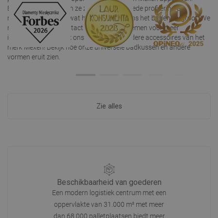
Bovendien kenmerken ze zich door een goede profilering en
maximale stabiliteit, wat het comfort tijdens het baden vergroot. We
nodigen je uit om contact met ons op te nemen voor meer
informatie! Bekijk ook ons aanbod van andere accessoires van het
merk Mexen! Bekijk hoe onze universele badkussen en andere
vormen eruit zien.
Zie alles
Beschikbaarheid van goederen
Een modern logistiek centrum met een
oppervlakte van 31.000 m² met meer
dan 68.000 palletplaatsen biedt meer