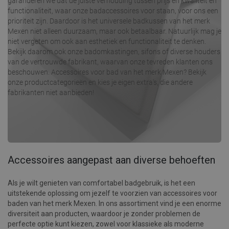
garanderen we dat de juiste verhouding tussen prijs en kwaliteit en
functionaliteit, waar onze badaccessoires voor staan, voor ons een
prioriteit zijn. Daardoor is het universele badkussen van het merk
Mexen niet alleen duurzaam, maar ook betaalbaar. Natuurlijk mag je
niet vergeten om ook aan esthetiek en functionaliteit te denken.
Bekijk daarom ook onze badomkastingen, sifons of diverse houders
van de vertrouwde fabrikant, waarvan onze tevreden klanten ons
beschouwen. Accessoires voor bad van het merk Mexen? Bekijk
onze productcategorieën en kies je eigen extra's, die andere
fabrikanten niet aanbieden!
Accessoires aangepast aan diverse behoeften
Als je wilt genieten van comfortabel badgebruik, is het een
uitstekende oplossing om jezelf te voorzien van accessoires voor
baden van het merk Mexen. In ons assortiment vind je een enorme
diversiteit aan producten, waardoor je zonder problemen de
perfecte optie kunt kiezen, zowel voor klassieke als moderne