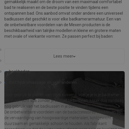
gemakkelijk maakt om de droom van een maximaal comfortabel
bad te realiseren en de beste positie te vinden tijdens een
ontspannen bad. Ons aanbod omvat onder andere een universeel
badkussen dat geschikt is voor elke badkamerarmatuur. Een van
de onbetwistbare voordelen van de Mexen producten is de
beschikbaarheid van talrijke modellen in kleine en grotere maten
met ovale of vierkante vormen. Ze passen perfect bij baden:
met ombouw,
Lees meer
vrijstaand,
hoekbaden,
met hydromassage en vele anderen.
Door gebruik te maken van deze kussens, voel je je in je badkamer
als in een echt spa zonder je budget te belasten. Maak dus vandaag
nog gebruik van het badkussen in je badkamer!
De onbetwistbare voordelen van de badaccessoires van Mexen zijn
de vervaardiging van hoogwaardige materialen, lichtgewicht en
duurzaam en gemakkelijk schoon te houden. Als fabrikant