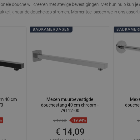
ctionele douche wil creëren met stevige bevestigingen. Met hun hulp kun
gemakkelijk naar de douchekop stromen. Momenteel bieden we in ons assor
.
BADKAMERDAGEN
BADKAMER
rm 40 cm
Mexen muurbevestigde
Mexe
70
douchestang 40 cm chroom -
douche
79112-00
%
€ 17,60
-19,94%
€
9
€ 14,09