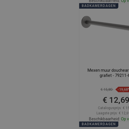
Beschikbaarheid:
Op v
BADKAMERDAGEN
In winkelwa
Vergelijk
favorite_border
F
Mexen muur douchea
grafiet - 79211-
€ 15,80
-19,68
€ 12,6
Catalogusprijs:
€ 1
Laagste prijs: € 12,6
Beschikbaarheid:
Op v
BADKAMERDAGEN