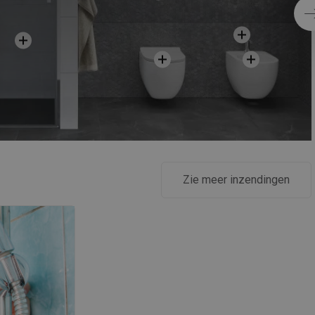
SWEDISH
FINNISH
PORTUGUESE
CROATIAN
GREEK
SLOVENIAN
Zie meer inzendingen