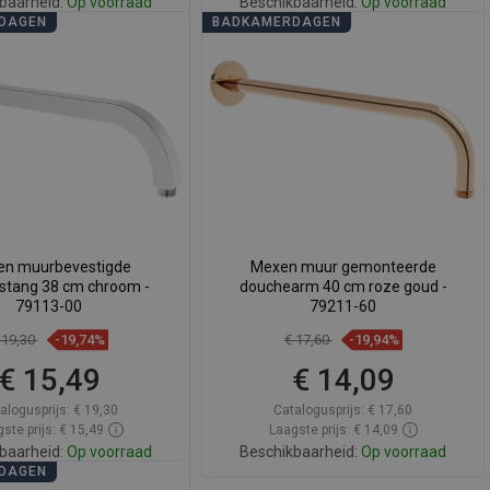
baarheid:
Op voorraad
Beschikbaarheid:
Op voorraad
DAGEN
BADKAMERDAGEN
In winkelwagen
In winkelwagen
elijk
favorite_border
Favoriet
Vergelijk
favorite_border
Favoriet
n muurbevestigde
Mexen muur gemonteerde
stang 38 cm chroom -
douchearm 40 cm roze goud -
79113-00
79211-60
 19,30
-19,74%
€ 17,60
-19,94%
€ 15,49
€ 14,09
alogusprijs:
€ 19,30
Catalogusprijs:
€ 17,60
ste prijs: € 15,49
Laagste prijs: € 14,09
baarheid:
Op voorraad
Beschikbaarheid:
Op voorraad
DAGEN