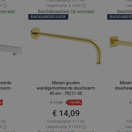
7,60
Catalogusprijs:
€ 17,60
Cat
9
Laagste prijs: € 14,09
Laa
oorraad
Beschikbaarheid:
Op voorraad
Beschik
BADKAMERDAGEN
BADKAMER
gen
In winkelwagen
avoriet
Vergelijk
favorite_border
Favoriet
Verg
eerde
Mexen gouden
Mexen
room -
wandgemonteerde douchearm
douchear
40 cm - 79211-50
%
€ 17,60
-19,94%
€
9
€ 14,09
7,60
Catalogusprijs:
€ 17,60
Cat
9
Laagste prijs: € 14,09
Laag