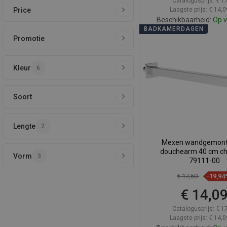
Catalogusprijs:
€ 1
Price
Laagste prijs: € 14,0
Beschikbaarheid:
Op v
BADKAMERDAGEN
Promotie
In winkelwa
Vergelijk
favorite_border
F
Kleur
6
Soort
Lengte
2
Mexen wandgemont
douchearm 40 cm ch
Vorm
3
79111-00
€ 17,60
-19,94
€ 14,0
Catalogusprijs:
€ 1
Laagste prijs: € 14,0