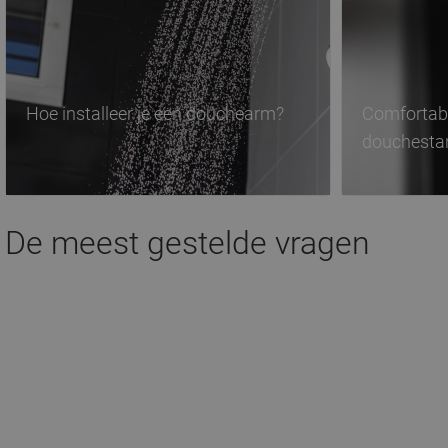
Hoe installeer je een douchearm?
Comfortabe
douchesta
De meest gestelde vragen