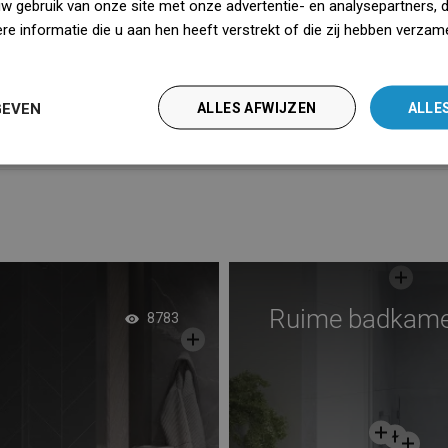
uw gebruik van onze site met onze advertentie- en analysepartners, 
avoriet
Vergelijk
favorite_border
Favoriet
Verg
e informatie die u aan hen heeft verstrekt of die zij hebben verzam
iedz się więcej
uchearmen
Gouden douchearmen
en rose goud
Rechthoekige douchearmen
GEVEN
ALLES AFWIJZEN
ALLE
Ruime badkame
8783