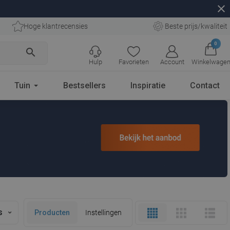
close
Hoge klantrecensies
Beste prijs/kwaliteit
0
search
Hulp
Favorieten
Account
Winkelwage
Tuin
Bestsellers
Inspiratie
Contact
s
Producten
Instellingen