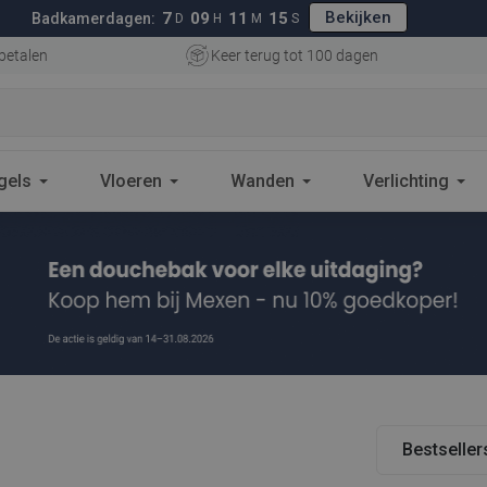
Bekijken
7
09
11
13
Badkamerdagen:
D
H
M
S
betalen
Keer terug tot 100 dagen
gels
Vloeren
Wanden
Verlichting
Bestseller