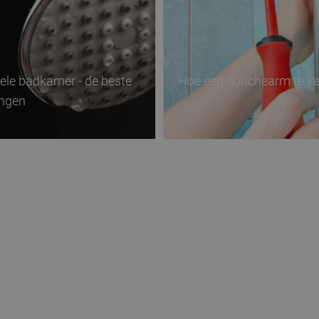
le badkamer - de beste
Hoe een douchearm te v
ngen