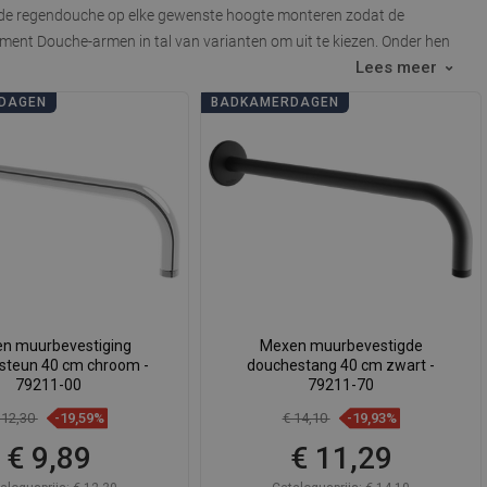
 je de regendouche op elke gewenste hoogte monteren zodat de
timent
Douche-armen in tal van varianten om uit te kiezen
. Onder hen
Lees meer
DAGEN
BADKAMERDAGEN
n muurbevestiging
Mexen muurbevestigde
steun 40 cm chroom -
douchestang 40 cm zwart -
79211-00
79211-70
 12,30
-19,59%
€ 14,10
-19,93%
€ 9,89
€ 11,29