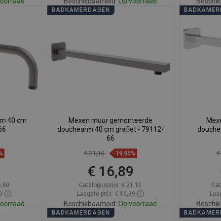
oorraad
Beschikbaarheid:
Op voorraad
Beschik
BADKAMERDAGEN
BADKAMER
gen
In winkelwagen
avoriet
Vergelijk
favorite_border
Favoriet
Verg
rm 40 cm
Mexen muur gemonteerde
Mexe
66
douchearm 40 cm grafiet - 79112-
douche
66
%
€ 21,10
-19,95%
€
9
€ 16,89
5,80
Catalogusprijs:
€ 21,10
Cat
9
Laagste prijs: € 16,89
Laag
oorraad
Beschikbaarheid:
Op voorraad
Beschik
BADKAMERDAGEN
BADKAMER