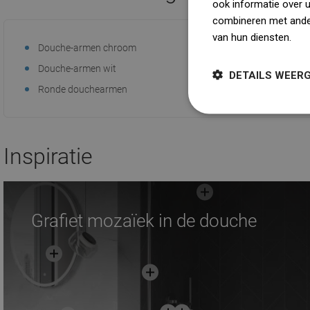
ook informatie over 
Vergelijk
favorite_border
F
combineren met ander
van hun diensten.
Dow
Douche-armen chroom
Zwarte do
Douche-armen wit
Douche-arm
DETAILS WEER
Ronde douchearmen
Inspiratie
Grafiet mozaïek in de douche