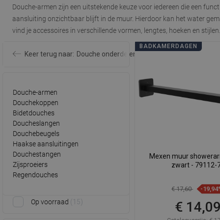
Douche-armen
zijn een uitstekende keuze voor iedereen die een fun
aansluiting onzichtbaar blijft in de muur. Hierdoor kan het water 
vind je accessoires in verschillende vormen, lengtes, hoeken en stijlen
BADKAMERDAGEN
Keer terug naar:
Douche onderdelen
Douche-armen
Douchekoppen
Bidetdouches
Doucheslangen
Douchebeugels
Haakse aansluitingen
Douchestangen
Mexen muur showera
Zijsproeiers
zwart - 79112-
Regendouches
€ 17,60
-19,94
Op voorraad
15
€ 14,0