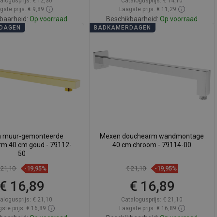
alogusprijs:
€ 12,30
Catalogusprijs:
€ 14,10
gste prijs: € 9,89
Laagste prijs: € 11,29
baarheid:
Op voorraad
Beschikbaarheid:
Op voorraad
DAGEN
BADKAMERDAGEN
In winkelwagen
In winkelwagen
elijk
favorite_border
Favoriet
Vergelijk
favorite_border
Favoriet
 muur-gemonteerde
Mexen douchearm wandmontage
m 40 cm goud - 79112-
40 cm chroom - 79114-00
50
 21,10
-19,95%
€ 21,10
-19,95%
€ 16,89
€ 16,89
alogusprijs:
€ 21,10
Catalogusprijs:
€ 21,10
ste prijs: € 16,89
Laagste prijs: € 16,89