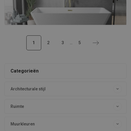
1
2
3
5
…
Categorieën
Architecturale stijl
Ruimte
Muurkleuren