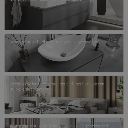
Antraciet badkamerkast met twee wastafels
Moderne grijze badkamer met witte glazen wastafel
Decoratieve lamellen achter het bed - het hart van een
stijlvolle slaapkamer
Transparant vrijstaand bad - luxe in volledige helderheid