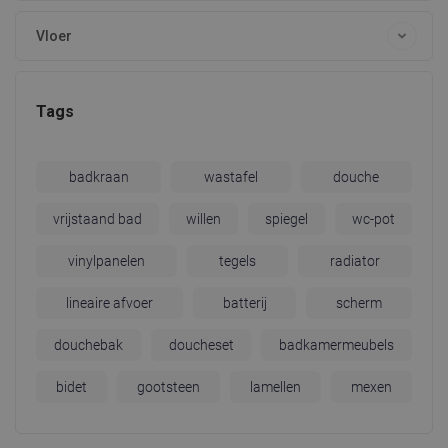
Vloer
Tags
badkraan
wastafel
douche
vrijstaand bad
willen
spiegel
wc-pot
vinylpanelen
tegels
radiator
lineaire afvoer
batterij
scherm
douchebak
doucheset
badkamermeubels
bidet
gootsteen
lamellen
mexen