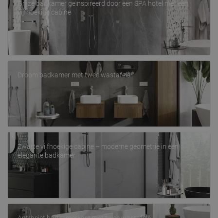
Grijze badkamer geïnspireerd door een SPA hotel met een
vijfhoekige cabine
Droom badkamer met twee wastafels
Zwarte vijfhoekige cabine – moderne geometrie in een
elegante badkamer