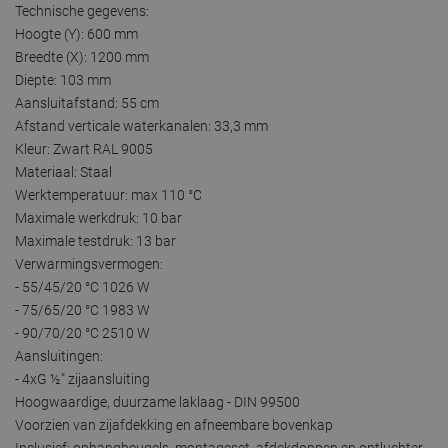
Technische gegevens:
Hoogte (Y): 600 mm
Breedte (X): 1200 mm
Diepte: 103 mm
Aansluitafstand: 55 cm
Afstand verticale waterkanalen: 33,3 mm
Kleur: Zwart RAL 9005
Materiaal: Staal
Werktemperatuur: max 110 °C
Maximale werkdruk: 10 bar
Maximale testdruk: 13 bar
Verwarmingsvermogen:
- 55/45/20 °C 1026 W
- 75/65/20 °C 1983 W
- 90/70/20 °C 2510 W
Aansluitingen:
- 4xG ½″ zijaansluiting
Hoogwaardige, duurzame laklaag - DIN 99500
Voorzien van zijafdekking en afneembare bovenkap
Inclusief: ophangbeugels, montageset, afdekdoppen en ontluchter