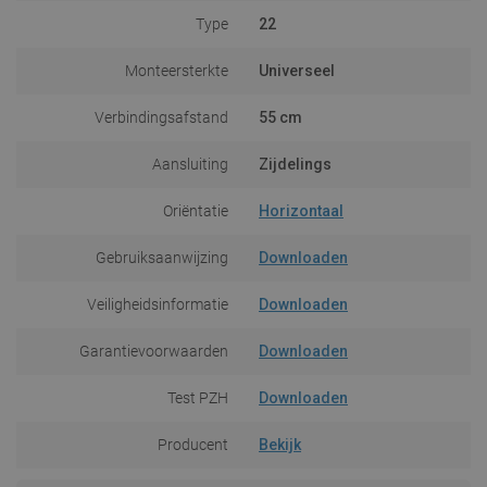
Type
22
Monteersterkte
Universeel
Verbindingsafstand
55 cm
Aansluiting
Zijdelings
Oriëntatie
Horizontaal
Gebruiksaanwijzing
Downloaden
Veiligheidsinformatie
Downloaden
Garantievoorwaarden
Downloaden
Test PZH
Downloaden
Producent
Bekijk