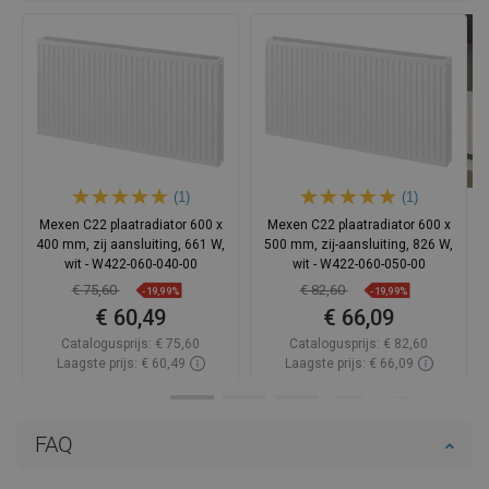
(1)
(1)
Mexen C22 plaatradiator 600 x
Mexen C22 plaatradiator 600 x
400 mm, zij aansluiting, 661 W,
500 mm, zij-aansluiting, 826 W,
wit - W422-060-040-00
wit - W422-060-050-00
€ 75,60
€ 82,60
-19,99%
-19,99%
€ 60,49
€ 66,09
Catalogusprijs:
€ 75,60
Catalogusprijs:
€ 82,60
Laagste prijs: € 60,49
Laagste prijs: € 66,09
Beschikbaarheid:
Op voorraad
Beschikbaarheid:
Op voorraad
In winkelwagen
In winkelwagen
FAQ
Vergelijk
favorite_border
Favoriet
Vergelijk
favorite_border
Favoriet