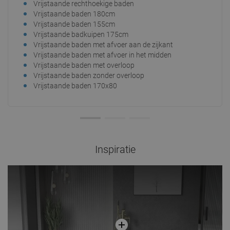
Vrijstaande rechthoekige baden
Grot
Vrijstaande baden 180cm
Vrij
Vrijstaande baden 155cm
Vri
Vrijstaande badkuipen 175cm
Vri
Vrijstaande baden met afvoer aan de zijkant
Vri
Vrijstaande baden met afvoer in het midden
Vrij
Vrijstaande baden met overloop
Vrij
Vrijstaande baden zonder overloop
Sta
Vrijstaande baden 170x80
Vri
Inspiratie