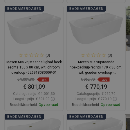
In winkelwagen
In winkelwagen
BADKAMERDAGEN
BADKAMERDAGEN
Vergelijk
favorite_border
Favoriet
Vergelijk
favorite_border
Favoriet
(0)
(0)
Mexen Mia vrijstaande ligbad hoek
Mexen Mia vrijstaande
rechts 180 x 80 cm, wit, chroom
hoekbadkuip rechts 170 x 80 cm,
overloop - 52691808000P-01
wit, gouden overloop -
52691708000P-50
€ 1.001,30
€ 962,70
-20%
-20%
€ 801,09
€ 770,19
Catalogusprijs:
€ 1.001,30
Catalogusprijs:
€ 962,70
Laagste prijs: € 801,09
Laagste prijs: € 770,19
Beschikbaarheid:
Op voorraad
Beschikbaarheid:
Op voorraad
In winkelwagen
In winkelwagen
BADKAMERDAGEN
BADKAMERDAGEN
Vergelijk
favorite_border
Favoriet
Vergelijk
favorite_border
Favoriet