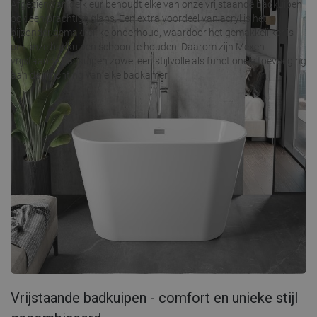
Afgezien van de kleur behoudt elke van onze vrijstaande badkuipen
ook een prachtige glans. Een extra voordeel van acryl is het
bijzonder gemakkelijke onderhoud, waardoor het gemakkelijker is
om onze badkuipen schoon te houden. Daarom zijn Mexen
vrijstaande badkuipen zowel een stijlvolle als functionele toevoeging
aan de inrichting van elke badkamer.
Vrijstaande badkuipen - comfort en unieke stijl