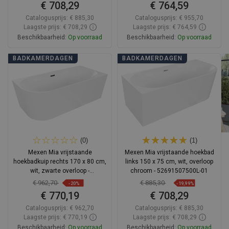
€ 708,29
€ 764,59
Catalogusprijs:
€ 885,30
Catalogusprijs:
€ 955,70
Laagste prijs: € 708,29
Laagste prijs: € 764,59
Beschikbaarheid:
Op voorraad
Beschikbaarheid:
Op voorraad
In winkelwagen
In winkelwagen
BADKAMERDAGEN
BADKAMERDAGEN
Vergelijk
favorite_border
Favoriet
Vergelijk
favorite_border
Favoriet
(0)
(1)
Mexen Mia vrijstaande
Mexen Mia vrijstaande hoekbad
hoekbadkuip rechts 170 x 80 cm,
links 150 x 75 cm, wit, overloop
wit, zwarte overloop -
chroom - 52691507500L-01
52691708000P-70
€ 962,70
€ 885,30
-20%
-19,99%
€ 770,19
€ 708,29
Catalogusprijs:
€ 962,70
Catalogusprijs:
€ 885,30
Laagste prijs: € 770,19
Laagste prijs: € 708,29
Beschikbaarheid:
Op voorraad
Beschikbaarheid:
Op voorraad