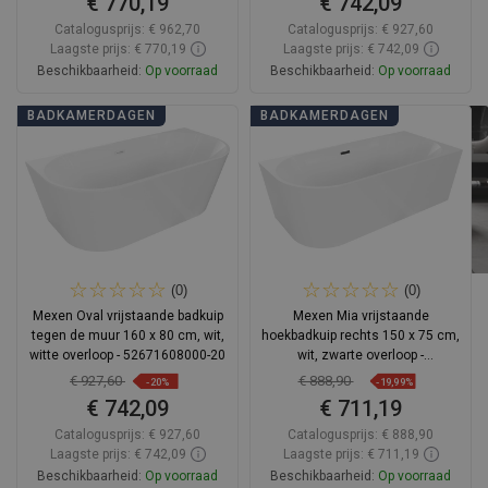
€ 770,19
€ 742,09
Catalogusprijs:
€ 962,70
Catalogusprijs:
€ 927,60
Laagste prijs: € 770,19
Laagste prijs: € 742,09
Beschikbaarheid:
Op voorraad
Beschikbaarheid:
Op voorraad
In winkelwagen
In winkelwagen
BADKAMERDAGEN
BADKAMERDAGEN
Vergelijk
favorite_border
Favoriet
Vergelijk
favorite_border
Favoriet
(0)
(0)
Mexen Oval vrijstaande badkuip
Mexen Mia vrijstaande
tegen de muur 160 x 80 cm, wit,
hoekbadkuip rechts 150 x 75 cm,
witte overloop - 52671608000-20
wit, zwarte overloop -
52691507500P-70
€ 927,60
€ 888,90
-20%
-19,99%
€ 742,09
€ 711,19
Catalogusprijs:
€ 927,60
Catalogusprijs:
€ 888,90
Laagste prijs: € 742,09
Laagste prijs: € 711,19
Beschikbaarheid:
Op voorraad
Beschikbaarheid:
Op voorraad