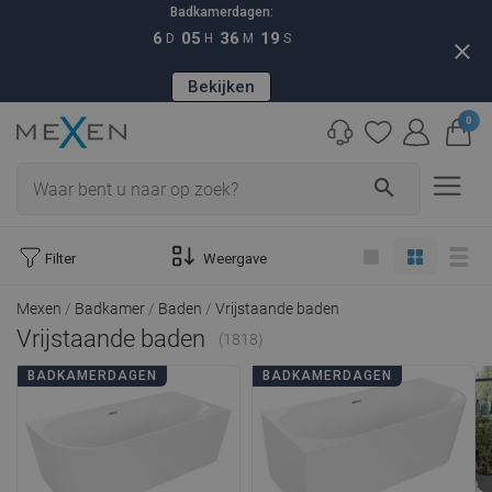
Badkamerdagen:
6
05
36
18
D
H
M
S
close
Bekijken
0
search
Filter
Weergave
Mexen
Badkamer
Baden
Vrijstaande baden
Vrijstaande baden
(1818)
BADKAMERDAGEN
BADKAMERDAGEN