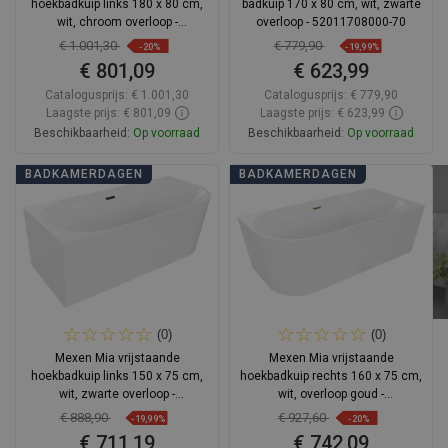
hoekbadkuip links 180 x 80 cm,
badkuip 170 x 80 cm, wit, zwarte
wit, chroom overloop -
overloop - 52011708000-70
52691808000L-01
€ 1.001,30
€ 779,90
-20%
-19,99%
€ 801,09
€ 623,99
Catalogusprijs:
€ 1.001,30
Catalogusprijs:
€ 779,90
Laagste prijs: € 801,09
Laagste prijs: € 623,99
Beschikbaarheid:
Op voorraad
Beschikbaarheid:
Op voorraad
In winkelwagen
In winkelwagen
BADKAMERDAGEN
BADKAMERDAGEN
Vergelijk
favorite_border
Favoriet
Vergelijk
favorite_border
Favoriet
(0)
(0)
Mexen Mia vrijstaande
Mexen Mia vrijstaande
hoekbadkuip links 150 x 75 cm,
hoekbadkuip rechts 160 x 75 cm,
wit, zwarte overloop -
wit, overloop goud -
52691507500L-70
52691607500P-50
€ 888,90
€ 927,60
-19,99%
-20%
€ 711,19
€ 742,09