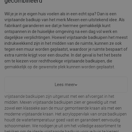
gecombineerd
Wil je je in je eigen huis voelen als in een echt spa? Dan is een
vrijstaande badkuip van het merk Mexen een uitstekend idee. Als
fabrikant garanderen we dat je hiermee gemakkelijk kunt
ontspannen in de huiselijke omgeving na een dag vol werk en
dagelijkse verplichtingen. Hoewel vrijstaande badkuipen het meest
indrukwekkend zijn in het midden van de ruimte, kunnen ze ook
tegen een muur worden geplaatst, waardoor je ruimte bespaart of
extra ruimte krijgt voor een douche. In dat geval is het het beste
om te kiezen voor rechthoekige vrijstaande badkuipen, die
gemakkelijk op de gewenste plek kunnen worden geplaatst.
In ons online assortiment vind je stijlvolle en tegelijkertijd
functionele
vrijstaande badkuipen
. Een van hun voordelen is ongetwijfeld het
Lees meer
hoge niveau van comfort tijdens gebruik in elke badkamer. Onze
vrijstaande badkuipen zijn uitgerust met een afvoergat in het
midden. Mexen vrijstaande badkuipen zien er geweldig uit met
zowel een klassieke aan de muur gemonteerde kraan als met een
moderne vrijstaande kraan. Het acryloppervlak van onze badkuipen
houdt de watertemperatuur goed vast en garandeert eenvoudig
schoonmaken. We nodigen je uit om het volledige assortiment te
bekijken om de ideale vrijstaande badkuip voor je huis te kiezen!