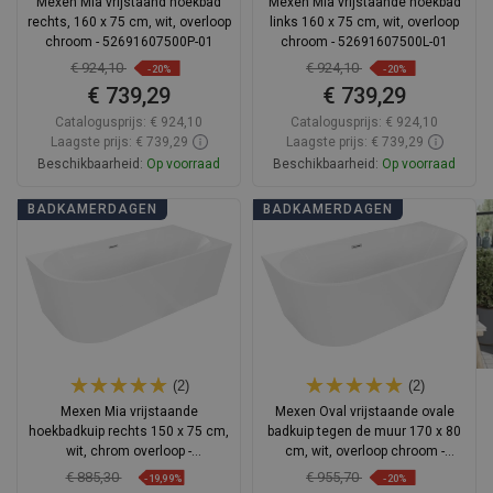
Mexen Mia vrijstaand hoekbad
Mexen Mia vrijstaande hoekbad
rechts, 160 x 75 cm, wit, overloop
links 160 x 75 cm, wit, overloop
chroom - 52691607500P-01
chroom - 52691607500L-01
€ 924,10
€ 924,10
-20%
-20%
€ 739,29
€ 739,29
Catalogusprijs:
€ 924,10
Catalogusprijs:
€ 924,10
Laagste prijs: € 739,29
Laagste prijs: € 739,29
Beschikbaarheid:
Op voorraad
Beschikbaarheid:
Op voorraad
In winkelwagen
In winkelwagen
BADKAMERDAGEN
BADKAMERDAGEN
Vergelijk
favorite_border
Favoriet
Vergelijk
favorite_border
Favoriet
(2)
(2)
Mexen Mia vrijstaande
Mexen Oval vrijstaande ovale
hoekbadkuip rechts 150 x 75 cm,
badkuip tegen de muur 170 x 80
wit, chrom overloop -
cm, wit, overloop chroom -
52691507500P-01
52671708000-01
€ 885,30
€ 955,70
-19,99%
-20%