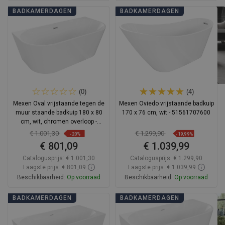
In winkelwagen
In winkelwagen
BADKAMERDAGEN
BADKAMERDAGEN
Vergelijk
favorite_border
Favoriet
Vergelijk
favorite_border
Favoriet
(0)
(4)
Mexen Oval vrijstaande tegen de
Mexen Oviedo vrijstaande badkuip
muur staande badkuip 180 x 80
170 x 76 cm, wit - 51561707600
cm, wit, chromen overloop -
52671808000-01
€ 1.001,30
€ 1.299,90
-20%
-19,99%
€ 801,09
€ 1.039,99
Catalogusprijs:
€ 1.001,30
Catalogusprijs:
€ 1.299,90
Laagste prijs: € 801,09
Laagste prijs: € 1.039,99
Beschikbaarheid:
Op voorraad
Beschikbaarheid:
Op voorraad
In winkelwagen
In winkelwagen
BADKAMERDAGEN
BADKAMERDAGEN
Vergelijk
favorite_border
Favoriet
Vergelijk
favorite_border
Favoriet