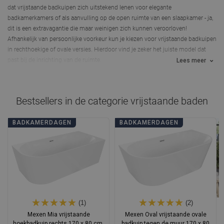
dat
vrijstaande badkuipen zich uitstekend lenen voor elegante
badkamerkamers of als aanvulling op de open ruimte van een slaapkamer
- ja,
dit is een extravagantie die maar weinigen zich kunnen veroorloven!
Afhankelijk van persoonlijke voorkeur kun je kiezen voor vrijstaande badkuipen
in rechthoekige of ovale versies. Hierdoor vind je zeker het juiste model dat
past bij de inrichting van de ruimte.
Lees meer
Bestsellers in de categorie
vrijstaande baden
BADKAMERDAGEN
BADKAMERDAGEN
(1)
(2)
Mexen Mia vrijstaande
Mexen Oval vrijstaande ovale
hoekbadkuip rechts 170 x 80 cm,
badkuip tegen de muur 170 x 80