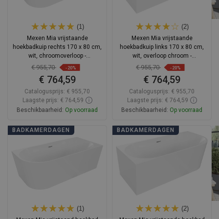
(1)
(2)
Mexen Mia vrijstaande
Mexen Mia vrijstaande
hoekbadkuip rechts 170 x 80 cm,
hoekbadkuip links 170 x 80 cm,
wit, chroomoverloop -
wit, overloop chroom -
52691708000P-01
52691708000L-01
€ 955,70
€ 955,70
-20%
-20%
€ 764,59
€ 764,59
Catalogusprijs:
€ 955,70
Catalogusprijs:
€ 955,70
Laagste prijs: € 764,59
Laagste prijs: € 764,59
Beschikbaarheid:
Op voorraad
Beschikbaarheid:
Op voorraad
In winkelwagen
In winkelwagen
BADKAMERDAGEN
BADKAMERDAGEN
Vergelijk
favorite_border
Favoriet
Vergelijk
favorite_border
Favoriet
(1)
(2)