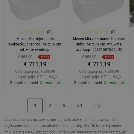
(0)
(0)
Mexen Mia vrijstaande
Mexen Mia vrijstaande hoekbad
hoekbadkuip rechts 150 x 75 cm,
links 150 x 75 cm, wit, witte
wit, witte overloop -
overloop - 52691507500L-20
52691507500P-20
€ 888,90
€ 888,90
-19,99%
-19,99%
€ 711,19
€ 711,19
Catalogusprijs:
€ 888,90
Catalogusprijs:
€ 888,90
Laagste prijs: € 711,19
Laagste prijs: € 711,19
Beschikbaarheid:
Op voorraad
Beschikbaarheid:
Op voorraad
In winkelwagen
In winkelwagen
1
2
3
51
Volgende
Vergelijk
favorite_border
Favoriet
Vergelijk
favorite_border
Favoriet
Voor iedereen die op zoek is naar stijlvolle badkamerinrichting, kunnen
vrijstaande badkuipen
een uitstekende oplossing zijn. Dit is een bijzonder
chique optie die elk jaar aan populariteit wint. Interessante ontwerpen maken