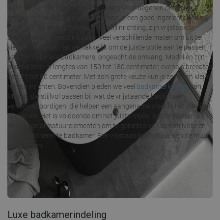
onze winkel zijn de perfecte oplossing voor degenen die willen
ontspannen in een ontspannend bad in een goed ingerichte setting.
Naast parameters zoals vorm of stijlinrichting, zijn vrijstaande
badkuipen ook beschikbaar in veel verschillende maten om uit te
kiezen. Dit maakt het gemakkelijk om de juiste optie aan te passen
aan zelfs kleinere badkamers, ongeacht de omvang. Modellen zijn
beschikbaar in lengtes van 150 tot 180 centimeter, evenals breedtes
van 75 tot 90 centimeter. Met zo'n grote keuze kun je zelfs een kleine
ruimte inrichten. Bovendien bieden we veel
badkamerkranen
van
Mexen, die stijlvol passen bij wat de vrijstaande badkuipen
vertegenwoordigen, die helpen een aangename sfeer in het interieur
te creëren. Het is voldoende om het juiste model aan te passen aan
de overige armatuurelementen om te genieten van een stijlvolle en
volledig coherente badkamer. Een vrijstaande badkuip aan de muur
kan werken!
Luxe badkamerindeling