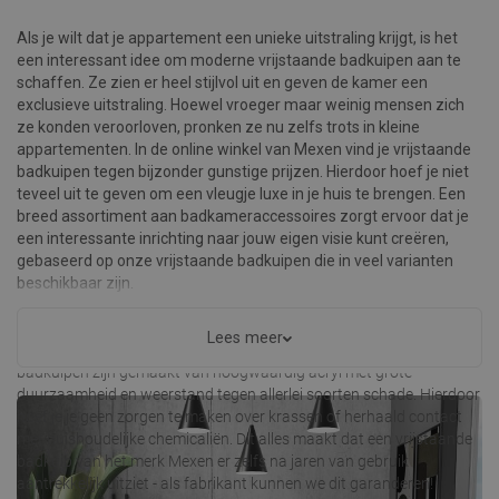
Als je wilt dat je appartement een unieke uitstraling krijgt, is het
een interessant idee om moderne vrijstaande badkuipen aan te
schaffen. Ze zien er heel stijlvol uit en geven de kamer een
exclusieve uitstraling. Hoewel vroeger maar weinig mensen zich
ze konden veroorloven, pronken ze nu zelfs trots in kleine
appartementen. In de online winkel van Mexen vind je vrijstaande
badkuipen tegen bijzonder gunstige prijzen. Hierdoor hoef je niet
teveel uit te geven om een vleugje luxe in je huis te brengen. Een
breed assortiment aan badkameraccessoires zorgt ervoor dat je
een interessante inrichting naar jouw eigen visie kunt creëren,
gebaseerd op onze vrijstaande badkuipen die in veel varianten
beschikbaar zijn.
Tot de onbetwistbare voordelen van
vrijstaande badkuipen
van het
Lees meer
merk Mexen behoort de kwaliteit van de afwerking. Onze vrijstaande
badkuipen zijn gemaakt van hoogwaardig acryl met grote
duurzaamheid en weerstand tegen allerlei soorten schade. Hierdoor
hoef je je geen zorgen te maken over krassen of herhaald contact
met huishoudelijke chemicaliën. Dit alles maakt dat een vrijstaande
badkuip van het merk Mexen er zelfs na jaren van gebruik
aantrekkelijk uitziet - als fabrikant kunnen we dit garanderen!