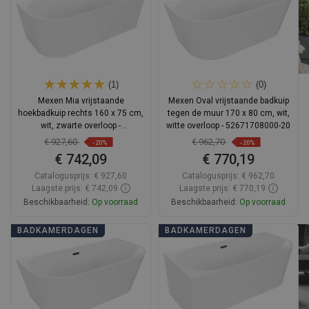
(1)
(0)
Mexen Mia vrijstaande
Mexen Oval vrijstaande badkuip
hoekbadkuip rechts 160 x 75 cm,
tegen de muur 170 x 80 cm, wit,
wit, zwarte overloop -
witte overloop - 52671708000-20
52691607500P-70
€ 927,60
€ 962,70
-20%
-20%
€ 742,09
€ 770,19
Catalogusprijs:
€ 927,60
Catalogusprijs:
€ 962,70
Laagste prijs: € 742,09
Laagste prijs: € 770,19
Beschikbaarheid:
Op voorraad
Beschikbaarheid:
Op voorraad
In winkelwagen
In winkelwagen
BADKAMERDAGEN
BADKAMERDAGEN
Vergelijk
favorite_border
Favoriet
Vergelijk
favorite_border
Favoriet