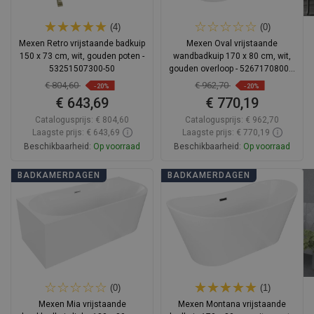
(4)
(0)
Mexen Retro vrijstaande badkuip
Mexen Oval vrijstaande
150 x 73 cm, wit, gouden poten -
wandbadkuip 170 x 80 cm, wit,
53251507300-50
gouden overloop - 52671708000-
50
€ 804,60
€ 962,70
-20%
-20%
€ 643,69
€ 770,19
Catalogusprijs:
€ 804,60
Catalogusprijs:
€ 962,70
Laagste prijs: € 643,69
Laagste prijs: € 770,19
Beschikbaarheid:
Op voorraad
Beschikbaarheid:
Op voorraad
In winkelwagen
In winkelwagen
BADKAMERDAGEN
BADKAMERDAGEN
Vergelijk
favorite_border
Favoriet
Vergelijk
favorite_border
Favoriet
(0)
(1)
Mexen Mia vrijstaande
Mexen Montana vrijstaande