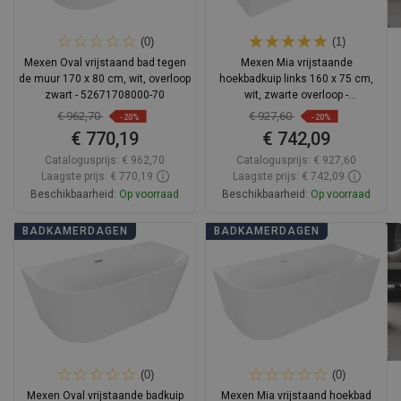
(0)
(1)
Mexen Oval vrijstaand bad tegen
Mexen Mia vrijstaande
de muur 170 x 80 cm, wit, overloop
hoekbadkuip links 160 x 75 cm,
zwart - 52671708000-70
wit, zwarte overloop -
52691607500L-70
€ 962,70
€ 927,60
-20%
-20%
€ 770,19
€ 742,09
Catalogusprijs:
€ 962,70
Catalogusprijs:
€ 927,60
Laagste prijs: € 770,19
Laagste prijs: € 742,09
Beschikbaarheid:
Op voorraad
Beschikbaarheid:
Op voorraad
In winkelwagen
In winkelwagen
BADKAMERDAGEN
BADKAMERDAGEN
Vergelijk
favorite_border
Favoriet
Vergelijk
favorite_border
Favoriet
(0)
(0)
Mexen Oval vrijstaande badkuip
Mexen Mia vrijstaand hoekbad