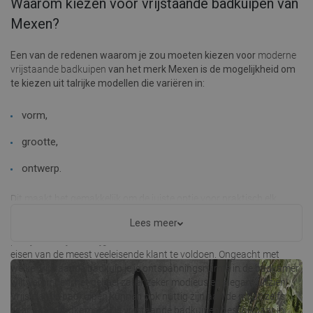
Waarom kiezen voor vrijstaande badkuipen van
Mexen?
Een van de redenen waarom je zou moeten kiezen voor
moderne
vrijstaande badkuipen
van het merk Mexen is de mogelijkheid om
te kiezen uit talrijke modellen die variëren in:
vorm,
grootte,
ontwerp.
Dit maakt het gemakkelijk om de juiste optie voor praktisch elk
interieur te vinden. Momenteel hebben we zowel moderne
Lees meer
vrijstaande badkuipen als retro-stijlen op metalen, decoratieve
pootjes. Ze zijn verkrijgbaar in het klassieke wit of zwart om aan de
eisen van de meest veeleisende klant te voldoen. Ongeacht met
welke vrijstaande badkuip je je ontspanningsruimte in de badkamer
wilt verbinden, het geheel zal er zeker modieus en elegant uitzien!
Vrijstaande badkuipen kunnen ook nuttig zijn aan de muur, zelfs
voor grote badkamers. De vrijstaande badkuipen beschikbaar in