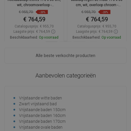
wit, chroomoverloop -
cm, wit, overloop chroom -
52691708000P-01
52671708000-01
€ 955,70
€ 955,70
-20%
-20%
€ 764,59
€ 764,59
Catalogusprijs:
€ 955,70
Catalogusprijs:
€ 955,70
Laagste prijs: € 764,59
Laagste prijs: € 764,59
Beschikbaarheid:
Op voorraad
Beschikbaarheid:
Op voorraad
In winkelwagen
In winkelwagen
Alle beste verkochte producten
Vergelijk
favorite_border
Favoriet
Vergelijk
favorite_border
Favoriet
Aanbevolen categorieën
Vrijstaande witte baden
Vri
Zwart vrijstaand bad
Vri
Vrijstaande baden 150cm
Vri
Vrijstaande baden 160cm
Vri
Vrijstaande baden 170cm
Vri
Vrijstaande ovale baden
Vri