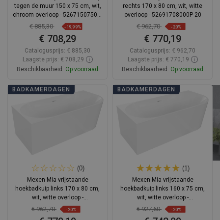
tegen de muur 150 x 75 cm, wit,
rechts 170 x 80 cm, wit, witte
chroom overloop - 52671507500-
overloop - 52691708000P-20
01
€ 885,30
€ 962,70
-19,99%
-20%
€ 708,29
€ 770,19
Catalogusprijs:
€ 885,30
Catalogusprijs:
€ 962,70
Laagste prijs: € 708,29
Laagste prijs: € 770,19
Beschikbaarheid:
Op voorraad
Beschikbaarheid:
Op voorraad
In winkelwagen
In winkelwagen
BADKAMERDAGEN
BADKAMERDAGEN
Vergelijk
favorite_border
Favoriet
Vergelijk
favorite_border
Favoriet
(0)
(1)
Mexen Mia vrijstaande
Mexen Mia vrijstaande
hoekbadkuip links 170 x 80 cm,
hoekbadkuip links 160 x 75 cm,
wit, witte overloop -
wit, witte overloop -
52691708000L-20
52691607500L-20
€ 962,70
€ 927,60
-20%
-20%