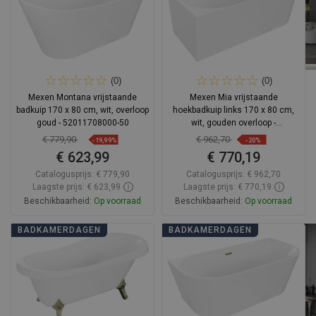
(0)
(0)
Mexen Montana vrijstaande
Mexen Mia vrijstaande
badkuip 170 x 80 cm, wit, overloop
hoekbadkuip links 170 x 80 cm,
goud - 52011708000-50
wit, gouden overloop -
52691708000L-50
€ 779,90
€ 962,70
-19,99%
-20%
€ 623,99
€ 770,19
Catalogusprijs:
€ 779,90
Catalogusprijs:
€ 962,70
Laagste prijs: € 623,99
Laagste prijs: € 770,19
Beschikbaarheid:
Op voorraad
Beschikbaarheid:
Op voorraad
In winkelwagen
In winkelwagen
BADKAMERDAGEN
BADKAMERDAGEN
Vergelijk
favorite_border
Favoriet
Vergelijk
favorite_border
Favoriet