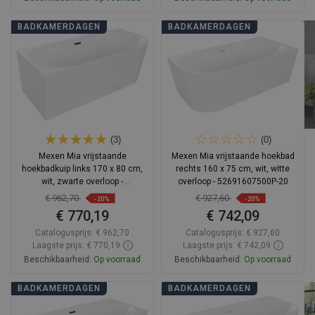
In winkelwagen
In winkelwagen
BADKAMERDAGEN
BADKAMERDAGEN
Vergelijk
favorite_border
Favoriet
Vergelijk
favorite_border
Favoriet
(3)
(0)
Mexen Mia vrijstaande
Mexen Mia vrijstaande hoekbad
hoekbadkuip links 170 x 80 cm,
rechts 160 x 75 cm, wit, witte
wit, zwarte overloop -
overloop - 52691607500P-20
52691708000L-70
€ 962,70
€ 927,60
-20%
-20%
€ 770,19
€ 742,09
Catalogusprijs:
€ 962,70
Catalogusprijs:
€ 927,60
Laagste prijs: € 770,19
Laagste prijs: € 742,09
Beschikbaarheid:
Op voorraad
Beschikbaarheid:
Op voorraad
In winkelwagen
In winkelwagen
BADKAMERDAGEN
BADKAMERDAGEN
Vergelijk
favorite_border
Favoriet
Vergelijk
favorite_border
Favoriet