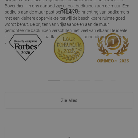
Bovendien - in ons aanbod zijn er ook badkuipen aan de muur. Een
Prijzen
badkuip aan de muur past perfect bij de inrichting van badkamers
met een kleinere oppervlakte, terwijl de beschikbare ruimte goed
wordt benut. De prijzen van vrijstaande en aan de muur
gemonteerde badkuipen verschillen niet veel van elkaar. De ideale
oplossing voor grote badkamers en ontspannende baden in een
vrijstaande badkuip.
Zie alles