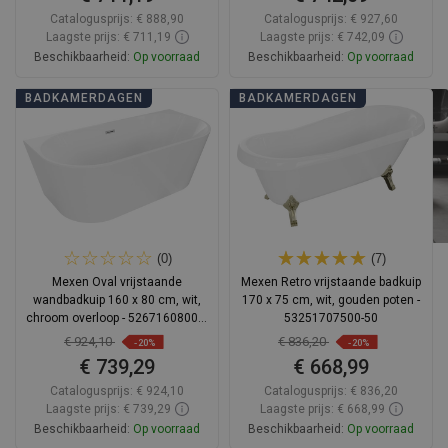
Catalogusprijs:
€ 888,90
Catalogusprijs:
€ 927,60
Laagste prijs: € 711,19
Laagste prijs: € 742,09
Beschikbaarheid:
Op voorraad
Beschikbaarheid:
Op voorraad
In winkelwagen
In winkelwagen
BADKAMERDAGEN
BADKAMERDAGEN
Vergelijk
favorite_border
Favoriet
Vergelijk
favorite_border
Favoriet
(0)
(7)
Mexen Oval vrijstaande
Mexen Retro vrijstaande badkuip
wandbadkuip 160 x 80 cm, wit,
170 x 75 cm, wit, gouden poten -
chroom overloop - 52671608000-
53251707500-50
01
€ 924,10
€ 836,20
-20%
-20%
€ 739,29
€ 668,99
Catalogusprijs:
€ 924,10
Catalogusprijs:
€ 836,20
Laagste prijs: € 739,29
Laagste prijs: € 668,99
Beschikbaarheid:
Op voorraad
Beschikbaarheid:
Op voorraad