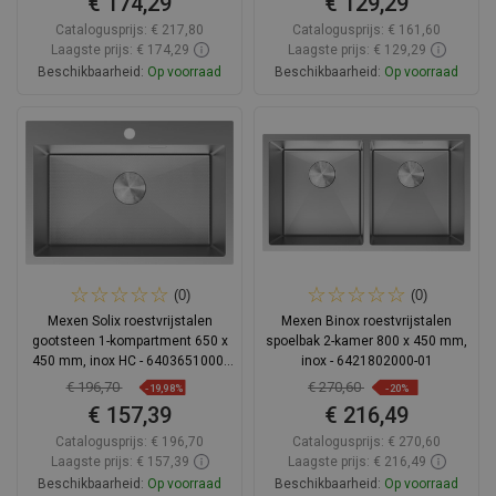
€ 174,29
€ 129,29
Catalogusprijs:
€ 217,80
Catalogusprijs:
€ 161,60
Laagste prijs: € 174,29
Laagste prijs: € 129,29
Beschikbaarheid:
Op voorraad
Beschikbaarheid:
Op voorraad
In winkelwagen
In winkelwagen
Vergelijk
favorite_border
Favoriet
Vergelijk
favorite_border
Favoriet
(0)
(0)
Mexen Solix roestvrijstalen
Mexen Binox roestvrijstalen
gootsteen 1-kompartment 650 x
spoelbak 2-kamer 800 x 450 mm,
450 mm, inox HC - 6403651000-
inox - 6421802000-01
01HC
€ 196,70
€ 270,60
-19,98%
-20%
€ 157,39
€ 216,49
Catalogusprijs:
€ 196,70
Catalogusprijs:
€ 270,60
Laagste prijs: € 157,39
Laagste prijs: € 216,49
Beschikbaarheid:
Op voorraad
Beschikbaarheid:
Op voorraad