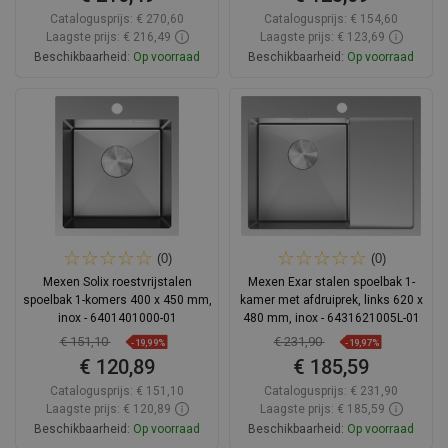
Catalogusprijs:
€ 270,60
Catalogusprijs:
€ 154,60
Laagste prijs: € 216,49
Laagste prijs: € 123,69
Beschikbaarheid:
Op voorraad
Beschikbaarheid:
Op voorraad
In winkelwagen
In winkelwagen
Vergelijk
favorite_border
Favoriet
Vergelijk
favorite_border
Favoriet
(0)
(0)
Mexen Solix roestvrijstalen
Mexen Exar stalen spoelbak 1-
spoelbak 1-komers 400 x 450 mm,
kamer met afdruiprek, links 620 x
inox - 6401401000-01
480 mm, inox - 6431621005L-01
€ 151,10
€ 231,90
-19,99%
-19,97%
€ 120,89
€ 185,59
Catalogusprijs:
€ 151,10
Catalogusprijs:
€ 231,90
Laagste prijs: € 120,89
Laagste prijs: € 185,59
Beschikbaarheid:
Op voorraad
Beschikbaarheid:
Op voorraad