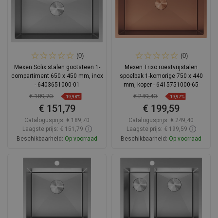
(0)
(0)
Mexen Solix stalen gootsteen 1-
Mexen Trixo roestvrijstalen
compartiment 650 x 450 mm, inox
spoelbak 1-komorige 750 x 440
- 6403651000-01
mm, koper - 6415751000-65
€ 189,70
€ 249,40
-19,98%
-19,97%
€ 151,79
€ 199,59
Catalogusprijs:
€ 189,70
Catalogusprijs:
€ 249,40
Laagste prijs: € 151,79
Laagste prijs: € 199,59
Beschikbaarheid:
Op voorraad
Beschikbaarheid:
Op voorraad
In winkelwagen
In winkelwagen
Vergelijk
favorite_border
Favoriet
Vergelijk
favorite_border
Favoriet