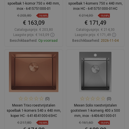
spoelbak 1-komor 750 x 440 mm,
spoelbak 1-komers 750 x 440 mm,
inox - 6415751000-01
inox HC - 6415751000-01HC
€ 203,80
€ 214,30
-19,98%
-19,98%
€ 163,09
€ 171,49
Catalogusprijs:
€ 203,80
Catalogusprijs:
€ 214,30
Laagste prijs: € 163,09
Laagste prijs: € 171,49
Beschikbaarheid:
Op voorraad
Beschikbaarheid:
2026-11-04
In winkelwagen
In winkelwagen
Vergelijk
favorite_border
Favoriet
Vergelijk
favorite_border
Favoriet
(0)
(0)
Mexen Trixo roestvrijstalen
Mexen Solix roestvrijstalen
spoelbak 1-komers 540 x 440 mm,
gootsteen 1-komerig 400 x 500
koper HC - 6414541000-65HC
mm, inox - 6406401000-01
€ 217,80
€ 161,60
-19,98%
-19,99%