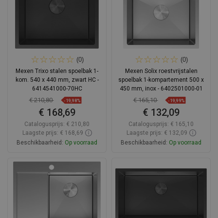
(0)
(0)
Mexen Trixo stalen spoelbak 1-
Mexen Solix roestvrijstalen
kom. 540 x 440 mm, zwart HC -
spoelbak 1-kompartement 500 x
6414541000-70HC
450 mm, inox - 6402501000-01
€ 210,80
€ 165,10
-19,98%
-19,99%
€ 168,69
€ 132,09
Catalogusprijs:
€ 210,80
Catalogusprijs:
€ 165,10
Laagste prijs: € 168,69
Laagste prijs: € 132,09
Beschikbaarheid:
Op voorraad
Beschikbaarheid:
Op voorraad
In winkelwagen
In winkelwagen
Vergelijk
favorite_border
Favoriet
Vergelijk
favorite_border
Favoriet