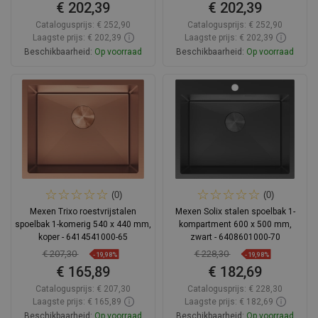
€ 202,39
€ 202,39
Catalogusprijs:
€ 252,90
Catalogusprijs:
€ 252,90
Laagste prijs: € 202,39
Laagste prijs: € 202,39
Beschikbaarheid:
Op voorraad
Beschikbaarheid:
Op voorraad
In winkelwagen
In winkelwagen
Vergelijk
favorite_border
Favoriet
Vergelijk
favorite_border
Favoriet
(0)
(0)
Mexen Trixo roestvrijstalen
Mexen Solix stalen spoelbak 1-
spoelbak 1-komerig 540 x 440 mm,
kompartment 600 x 500 mm,
koper - 6414541000-65
zwart - 6408601000-70
€ 207,30
€ 228,30
-19,98%
-19,98%
€ 165,89
€ 182,69
Catalogusprijs:
€ 207,30
Catalogusprijs:
€ 228,30
Laagste prijs: € 165,89
Laagste prijs: € 182,69
Beschikbaarheid:
Op voorraad
Beschikbaarheid:
Op voorraad