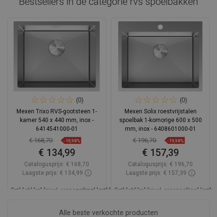
Bestsellers in de categorie
rvs spoelbakken
(0)
(0)
Mexen Trixo RVS-gootsteen 1-
Mexen Solix roestvrijstalen
kamer 540 x 440 mm, inox -
spoelbak 1-komorige 600 x 500
6414541000-01
mm, inox - 6408601000-01
€ 168,70
€ 196,70
-19,98%
-19,98%
€ 134,99
€ 157,39
Catalogusprijs:
€ 168,70
Catalogusprijs:
€ 196,70
Laagste prijs: € 134,99
Laagste prijs: € 157,39
_LSCESI-
{"pt":"ch","m":"pixel_crossselling","mt":"hookDisplayProductAvailabilityEsi","mp"
{"pt":"ch","m":"pixel_crossselling","mt"
START_
Beschikbaarheid:
Op voorraad
Besch
Alle beste verkochte producten
_LSCESIEND_