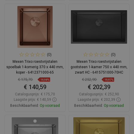
In winkelwagen
In winkelwagen
Vergelijk
favorite_border
Favoriet
Vergelijk
favorite_border
Favoriet
(0)
(0)
Mexen Trixo roestvrijstalen
Mexen Trixo roestvrijstalen
spoelbak 1-komerig 370 x 440 mm,
gootsteen 1-kamer 750 x 440 mm,
koper - 6412371000-65
zwart HC - 6415751000-70HC
€ 175,70
€ 252,90
-19,98%
-19,97%
€ 140,59
€ 202,39
Catalogusprijs:
€ 175,70
Catalogusprijs:
€ 252,90
Laagste prijs: € 140,59
Laagste prijs: € 202,39
Beschikbaarheid:
Op voorraad
Beschikbaarheid:
Op voorraad
In winkelwagen
In winkelwagen
Vergelijk
favorite_border
Favoriet
Vergelijk
favorite_border
Favoriet