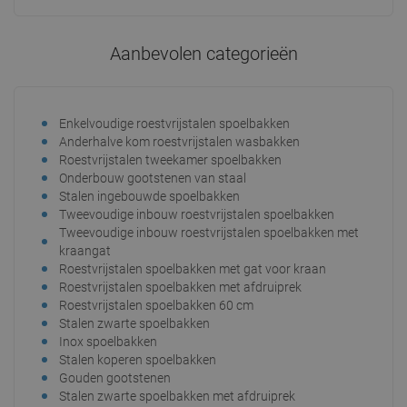
In winkelwagen
In winkelwagen
Aanbevolen categorieën
Vergelijk
favorite_border
Favoriet
Vergelijk
favorite_border
Favoriet
Enkelvoudige roestvrijstalen spoelbakken
Anderhalve kom roestvrijstalen wasbakken
Roestvrijstalen tweekamer spoelbakken
Onderbouw gootstenen van staal
Stalen ingebouwde spoelbakken
Tweevoudige inbouw roestvrijstalen spoelbakken
Tweevoudige inbouw roestvrijstalen spoelbakken met
kraangat
Roestvrijstalen spoelbakken met gat voor kraan
Roestvrijstalen spoelbakken met afdruiprek
Roestvrijstalen spoelbakken 60 cm
Stalen zwarte spoelbakken
Inox spoelbakken
Stalen koperen spoelbakken
Gouden gootstenen
Stalen zwarte spoelbakken met afdruiprek