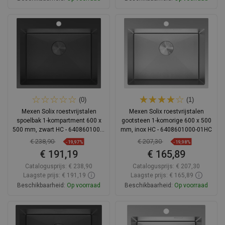
In winkelwagen
In winkelwagen
Vergelijk
favorite_border
Favoriet
Vergelijk
favorite_border
Favoriet
(0)
(1)
Mexen Solix roestvrijstalen
Mexen Solix roestvrijstalen
spoelbak 1-kompartment 600 x
gootsteen 1-komorige 600 x 500
500 mm, zwart HC - 6408601000-
mm, inox HC - 6408601000-01HC
70HC
€ 238,90
€ 207,30
-19,97%
-19,98%
€ 191,19
€ 165,89
Catalogusprijs:
€ 238,90
Catalogusprijs:
€ 207,30
Laagste prijs: € 191,19
Laagste prijs: € 165,89
Beschikbaarheid:
Op voorraad
Beschikbaarheid:
Op voorraad
In winkelwagen
In winkelwagen
Vergelijk
favorite_border
Favoriet
Vergelijk
favorite_border
Favoriet