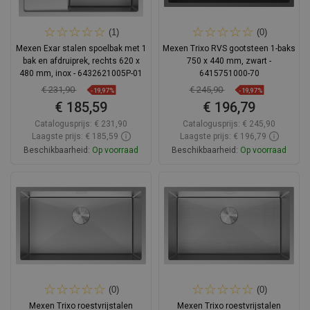
(1)
(0)
Mexen Exar stalen spoelbak met 1
Mexen Trixo RVS gootsteen 1-baks
bak en afdruiprek, rechts 620 x
750 x 440 mm, zwart -
480 mm, inox - 6432621005P-01
6415751000-70
€ 231,90
€ 245,90
-19,97%
-19,97%
€ 185,59
€ 196,79
Catalogusprijs:
€ 231,90
Catalogusprijs:
€ 245,90
Laagste prijs: € 185,59
Laagste prijs: € 196,79
Beschikbaarheid:
Op voorraad
Beschikbaarheid:
Op voorraad
In winkelwagen
In winkelwagen
Vergelijk
favorite_border
Favoriet
Vergelijk
favorite_border
Favoriet
(0)
(0)
Mexen Trixo roestvrijstalen
Mexen Trixo roestvrijstalen