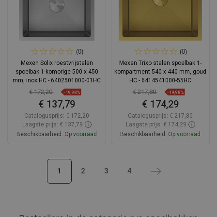
(0)
(0)
Mexen Solix roestvrijstalen
Mexen Trixo stalen spoelbak 1-
spoelbak 1-komorige 500 x 450
kompartment 540 x 440 mm, goud
mm, inox HC - 6402501000-01HC
HC - 6414541000-55HC
€ 172,20
€ 217,80
-19,98%
-19,98%
€ 137,79
€ 174,29
Catalogusprijs:
€ 172,20
Catalogusprijs:
€ 217,80
Laagste prijs: € 137,79
Laagste prijs: € 174,29
Beschikbaarheid:
Op voorraad
Beschikbaarheid:
Op voorraad
In winkelwagen
In winkelwagen
1
2
3
4
Volgende
Vergelijk
favorite_border
Favoriet
Vergelijk
favorite_border
Favoriet