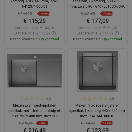
komorig 370 x 440 mm, inox -
spoelbak, 1-komerig, 500 x 500
6412371000-01
mm, zwart HC - 6407501000-70HC
€ 144,10
€ 221,30
-19,99%
-19,98%
€ 115,29
€ 177,09
Catalogusprijs:
€ 144,10
Catalogusprijs:
€ 221,30
Laagste prijs: € 115,29
Laagste prijs: € 177,09
Beschikbaarheid:
Op voorraad
Beschikbaarheid:
Op voorraad
In winkelwagen
In winkelwagen
Vergelijk
favorite_border
Favoriet
Vergelijk
favorite_border
Favoriet
(0)
(0)
Mexen Exar roestvrijstalen
Mexen Trixo roestvrijstalen
spoelbak met 1 bak en afdruiprek,
spoelbak 1-komerig 440 x 440 mm,
links 780 x 480 mm, inox HC -
inox - 6413441000-01
6433781010L-01HC
€ 270,60
€ 154,60
-20%
-19,99%
€ 216,49
€ 123,69