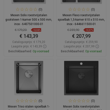
(0)
(0)
Mexen Solix roestvrijstalen
Mexen Flexo roestvrijstalen
gootsteen 1-kamer 500 x 500 mm,
spoelbak 1,5-kamer 610 x 510 mm,
inox - 6407501000-01
inox - 6446611500-01
€ 179,20
€ 259,90
-19,98%
-19,97%
€ 143,39
€ 207,99
Catalogusprijs:
€ 179,20
Catalogusprijs:
€ 259,90
Laagste prijs: € 143,39
Laagste prijs: € 207,99
Beschikbaarheid:
Op voorraad
Beschikbaarheid:
Op voorraad
In winkelwagen
In winkelwagen
Vergelijk
favorite_border
Favoriet
Vergelijk
favorite_border
Favoriet
(0)
(0)
Mexen Trixo stalen spoelbak 1-
Mexen Solix roestvrijstalen