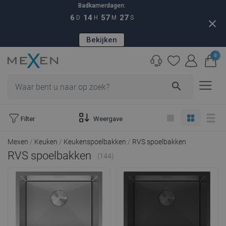
Badkamerdagen:
6
14
57
26
D
H
M
S
close
Bekijken
0
search
Filter
Weergave
Mexen
Keuken
Keukenspoelbakken
RVS spoelbakken
RVS spoelbakken
(144)