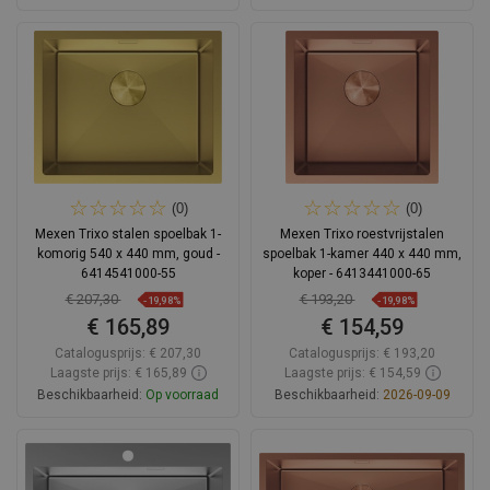
In winkelwagen
In winkelwagen
Vergelijk
favorite_border
Favoriet
Vergelijk
favorite_border
Favoriet
(0)
(0)
Mexen Trixo stalen spoelbak 1-
Mexen Trixo roestvrijstalen
komorig 540 x 440 mm, goud -
spoelbak 1-kamer 440 x 440 mm,
6414541000-55
koper - 6413441000-65
€ 207,30
€ 193,20
-19,98%
-19,98%
€ 165,89
€ 154,59
Catalogusprijs:
€ 207,30
Catalogusprijs:
€ 193,20
Laagste prijs: € 165,89
Laagste prijs: € 154,59
Beschikbaarheid:
Op voorraad
Beschikbaarheid:
2026-09-09
In winkelwagen
In winkelwagen
Vergelijk
favorite_border
Favoriet
Vergelijk
favorite_border
Favoriet