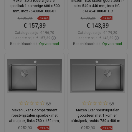
Mexen Solix roestvrijstalen
Mexen Trixo stalen gootsteen 1-
spoelbak 1-komorige 600 x 500
baks 540 x 440 mm, inox HC -
mm, inox - 6408601000-01
6414541000-01HC
€ 196,70
€ 179,20
-19,98%
-19,98%
€ 157,39
€ 143,39
Catalogusprijs:
€ 196,70
Catalogusprijs:
€ 179,20
Laagste prijs: € 157,39
Laagste prijs: € 143,39
Beschikbaarheid:
Op voorraad
Beschikbaarheid:
Op voorraad
In winkelwagen
In winkelwagen
Vergelijk
favorite_border
Favoriet
Vergelijk
favorite_border
Favoriet
(0)
(0)
Mexen Exar 1-compartiment
Mexen Exar roestvrijstalen
roestvrijstalen spoelbak met
gootsteen met 1 kom en
afdruiprek, links 780 x 480 mm,
afdruiprek, rechts 780 x 480 mm,
inox - 6433781010L-01
inox - 6434781010P-01
€ 252,90
€ 252,90
-19,97%
-19,97%