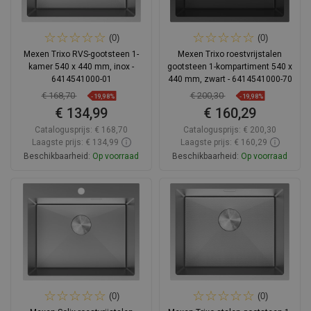
(0)
(0)
Mexen Trixo RVS-gootsteen 1-
Mexen Trixo roestvrijstalen
kamer 540 x 440 mm, inox -
gootsteen 1-kompartiment 540 x
6414541000-01
440 mm, zwart - 6414541000-70
€ 168,70
€ 200,30
-19,98%
-19,98%
€ 134,99
€ 160,29
Catalogusprijs:
€ 168,70
Catalogusprijs:
€ 200,30
Laagste prijs: € 134,99
Laagste prijs: € 160,29
Beschikbaarheid:
Op voorraad
Beschikbaarheid:
Op voorraad
In winkelwagen
In winkelwagen
Vergelijk
favorite_border
Favoriet
Vergelijk
favorite_border
Favoriet
(0)
(0)