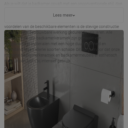
Als je wilt dat je badkamer opvalt met een onconventionele stijl, dan
is sanitaire keramiek van Mexen een geweldige keuze. Het biedt een
breed scala aan diverse oplossingen waarmee je een functioneel en
Lees meer
tegelijkertijd stijlvol interieur kunt creëren. Onder de onmiskenbare
voordelen van de beschikbare elementen is de stevige constructie
die zorgt voor betrouwbare werking gedurende vele jaren. Alle
producten uit ons badkamerkeramiek zijn gemaakt van
hoogwaardige materialen met een hoge duurzaamheid en
weerstand tegen allerlei soorten schade. Dit zorgt ervoor dat onze
moderne badkamerkeramiek en badkamermeubels er esthetisch
mooi uitzien, zelfs bij intensief gebruik.