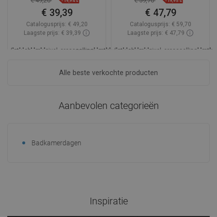
€ 49,20
€ 59,70
-19,94%
-19,95%
€ 39,39
€ 47,79
Catalogusprijs:
€ 49,20
Catalogusprijs:
€ 59,70
Laagste prijs: € 39,39
Laagste prijs: € 47,79
_LSCESI-
{"pt":"ch","m":"pixel_crossselling","mt":"hookDisplayProductAvailabilityEsi","mp":
{"pt":"ch","m":"pixel_crossselling","mt"
START_
Beschikbaarheid:
Op voorraad
Beschi
Alle beste verkochte producten
_LSCESIEND_
In winkelwagen
In winkelwagen
Aanbevolen categorieën
Vergelijk
favorite_border
Favoriet
Vergelijk
favorite_border
Favoriet
Badkamerdagen
Inspiratie