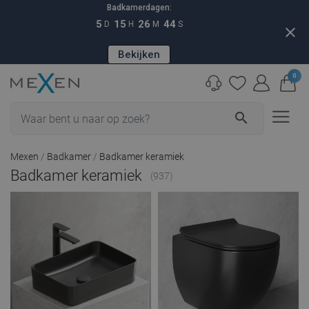
Badkamerdagen:
5
15
26
43
D
H
M
S
close
Bekijken
0
search
Mexen
Badkamer
Badkamer keramiek
Badkamer keramiek
(937)