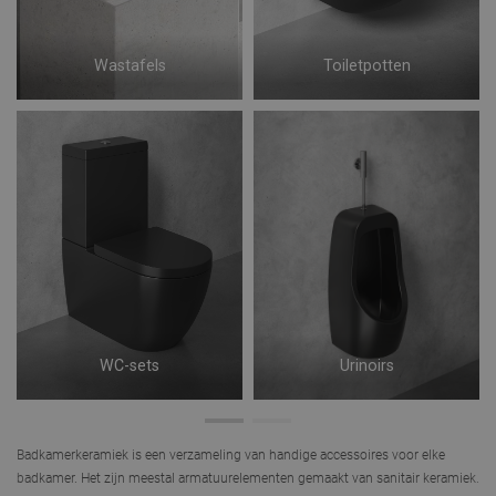
Wastafels
Toiletpotten
WC-sets
Urinoirs
Badkamerkeramiek
is een verzameling van handige accessoires voor elke
badkamer. Het zijn meestal armatuurelementen gemaakt van sanitair keramiek.