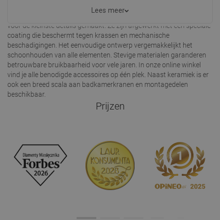
Lees meer
Elke wastafel van het merk Mexen is met grote zorg en aandacht
voor de kleinste details gemaakt. Ze zijn afgewerkt met een speciale
coating die beschermt tegen krassen en mechanische
beschadigingen. Het eenvoudige ontwerp vergemakkelijkt het
schoonhouden van alle elementen. Stevige materialen garanderen
betrouwbare bruikbaarheid voor vele jaren. In onze online winkel
vind je alle benodigde accessoires op één plek. Naast keramiek is er
ook een breed scala aan badkamerkranen en montagedelen
beschikbaar.
Prijzen