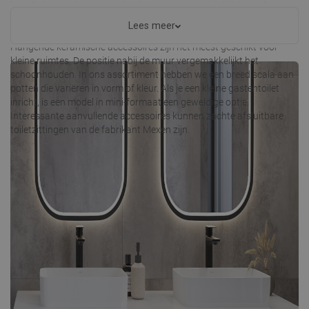
installatie aan de muur met behulp van een speciale inbouwframe.
Hoewel de installatie vrij ingewikkeld is en veel werk vergt, biedt het
Lees meer
in ruil daarvoor een interessant, esthetisch en visueel lichter effect.
Hangende keramische accessoires zijn het meest geschikt voor
kleine ruimtes. De positie nabij de muur vergemakkelijkt het
schoonhouden. In ons assortiment hebben we een breed scala aan
potten die variëren in vorm of kleur. Als je een kleine gastentoilet
inricht, is een model in mini-formaat een geweldige optie.
Interessante aanvullende accessoires kunnen zachte afsluitbare
toiletzittingen van de fabrikant Mexen zijn.