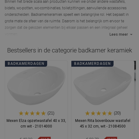
Binnen het brede scala aan producten kunnen we onder andere wastafels,
bidets, wc-potten, wc-combinaties, toiletzittingen, aanvullende accessoires
onderscheiden.
Badkamerkeramiek speelt een belangrijke rol. Het bepaalt in
grote mate de sfeer van de ruimte.
Daarom is het belangrijk om ervoor te
zorgen dat de gekozen elementen bij elkaar passen en een integraal geheel
vormen.
Lees meer
Bestsellers in de categorie
badkamer keramiek
BADKAMERDAGEN
BADKAMERDAGEN
(21)
(20)
Mexen Elza opzetwastafel 40 x 33,
Mexen Rita bovenbouw wastafel
cm wit - 21014000
45 x 32 cm, wit - 21084500