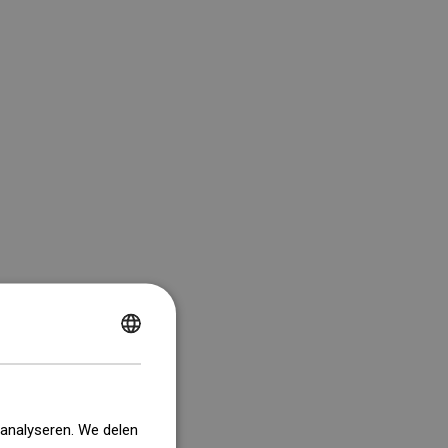
POLISH
CZECH
GERMAN
 analyseren. We delen
ENGLISH