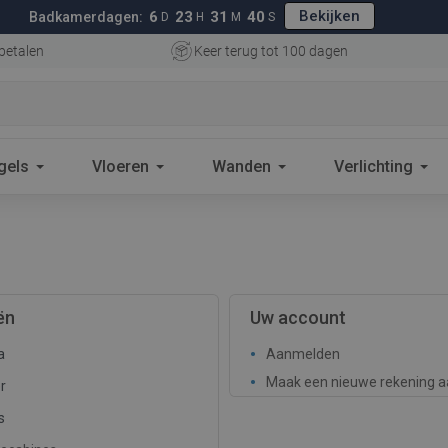
Bekijken
6
23
31
39
Badkamerdagen:
D
H
M
S
betalen
Keer terug tot 100 dagen
gels
Vloeren
Wanden
Verlichting
ën
Uw account
a
Aanmelden
Maak een nieuwe rekening a
r
s