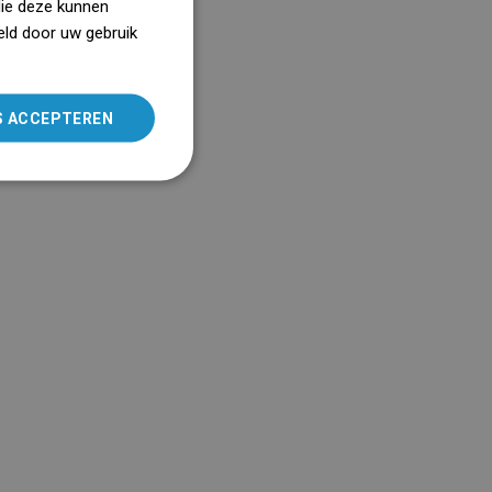
die deze kunnen
eld door uw gebruik
SLOVAK
LITHUANIAN
ROMANIAN
S ACCEPTEREN
HUNGARIAN
FRENCH
ITALIAN
SPANISH
UKRAINIAN
BULGARIAN
ESTONIAN
DUTCH
LATVIAN
DANISH