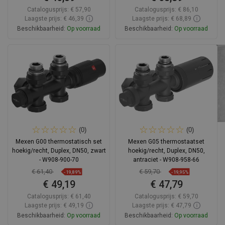
Catalogusprijs:
€ 57,90
Catalogusprijs:
€ 86,10
Laagste prijs: € 46,39
Laagste prijs: € 68,89
Beschikbaarheid:
Op voorraad
Beschikbaarheid:
Op voorraad
In winkelwagen
In winkelwagen
Vergelijk
favorite_border
Favoriet
Vergelijk
favorite_border
Favoriet
(0)
(0)
Mexen G00 thermostatisch set
Mexen G05 thermostaatset
hoekig/recht, Duplex, DN50, zwart
hoekig/recht, Duplex, DN50,
- W908-900-70
antraciet - W908-958-66
€ 61,40
€ 59,70
-19,89%
-19,95%
€ 49,19
€ 47,79
Catalogusprijs:
€ 61,40
Catalogusprijs:
€ 59,70
Laagste prijs: € 49,19
Laagste prijs: € 47,79
Beschikbaarheid:
Op voorraad
Beschikbaarheid:
Op voorraad