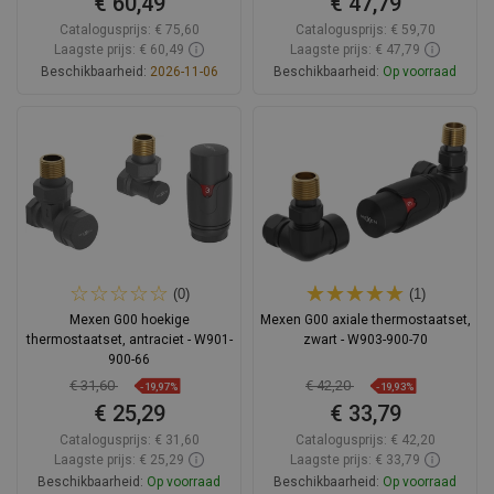
€ 60,49
€ 47,79
Catalogusprijs:
€ 75,60
Catalogusprijs:
€ 59,70
Laagste prijs: € 60,49
Laagste prijs: € 47,79
Beschikbaarheid:
2026-11-06
Beschikbaarheid:
Op voorraad
In winkelwagen
In winkelwagen
Vergelijk
favorite_border
Favoriet
Vergelijk
favorite_border
Favoriet
(0)
(1)
Mexen G00 hoekige
Mexen G00 axiale thermostaatset,
thermostaatset, antraciet - W901-
zwart - W903-900-70
900-66
€ 31,60
€ 42,20
-19,97%
-19,93%
€ 25,29
€ 33,79
Catalogusprijs:
€ 31,60
Catalogusprijs:
€ 42,20
Laagste prijs: € 25,29
Laagste prijs: € 33,79
Beschikbaarheid:
Op voorraad
Beschikbaarheid:
Op voorraad