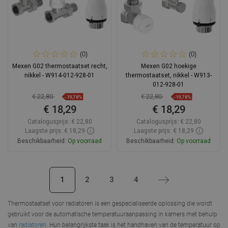
(0)
(0)
Mexen G02 thermostaatset recht,
Mexen G02 hoekige
nikkel - W914-012-928-01
thermostaatset, nikkel - W913-
012-928-01
€ 22,80
€ 22,80
-19,78%
-19,78%
€ 18,29
€ 18,29
Catalogusprijs:
€ 22,80
Catalogusprijs:
€ 22,80
Laagste prijs: € 18,29
Laagste prijs: € 18,29
Beschikbaarheid:
Op voorraad
Beschikbaarheid:
Op voorraad
In winkelwagen
In winkelwagen
1
2
3
4
Volgende
Vergelijk
favorite_border
Favoriet
Vergelijk
favorite_border
Favoriet
Thermostaatset voor radiatoren is een gespecialiseerde oplossing die wordt
gebruikt voor de automatische temperatuuraanpassing in kamers met behulp
van
radiatoren
. Hun belangrijkste taak is het handhaven van de temperatuur op