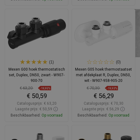
In winkelwagen
In winkelwagen
Vergelijk
favorite_border
Favoriet
Vergelijk
favorite_border
Favoriet
(1)
(0)
Mexen G00 hoek thermostatisch
Mexen G05 hoek thermostaatset
set, Duplex, DN50, zwart - W907-
met afdekplaat R, Duplex, DN50,
900-70
wit - W907-958-905-20
€ 63,20
€ 70,30
-19,95%
-19,93%
€ 50,59
€ 56,29
Catalogusprijs:
€ 63,20
Catalogusprijs:
€ 70,30
Laagste prijs: € 50,59
Laagste prijs: € 56,29
Beschikbaarheid:
Op voorraad
Beschikbaarheid:
Op voorraad
In winkelwagen
In winkelwagen
Vergelijk
favorite_border
Favoriet
Vergelijk
favorite_border
Favoriet