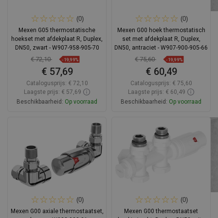
(0)
(0)
Mexen G05 thermostatische
Mexen G00 hoek thermostatisch
hoekset met afdekplaat R, Duplex,
set met afdekplaat R, Duplex,
DN50, zwart - W907-958-905-70
DN50, antraciet - W907-900-905-66
€ 72,10
€ 75,60
-19,99%
-19,99%
€ 57,69
€ 60,49
Catalogusprijs:
€ 72,10
Catalogusprijs:
€ 75,60
Laagste prijs: € 57,69
Laagste prijs: € 60,49
Beschikbaarheid:
Op voorraad
Beschikbaarheid:
Op voorraad
In winkelwagen
In winkelwagen
Vergelijk
favorite_border
Favoriet
Vergelijk
favorite_border
Favoriet
(0)
(0)
Mexen G00 axiale thermostaatset,
Mexen G00 thermostaatset