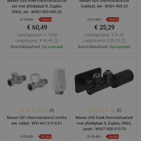
Mexen G00 hoek thermostatische
Mexen G00 thermostatische
set met afdekplaat R, Duplex,
hoekset, wit - W901-900-20
DN50, wit - W907-900-905-20
€ 75,60
€ 31,60
-19,99%
-19,97%
€ 60,49
€ 25,29
Catalogusprijs:
€ 75,60
Catalogusprijs:
€ 31,60
Laagste prijs: € 60,49
Laagste prijs: € 25,29
Beschikbaarheid:
Op voorraad
Beschikbaarheid:
Op voorraad
In winkelwagen
In winkelwagen
Vergelijk
favorite_border
Favoriet
Vergelijk
favorite_border
Favoriet
(0)
(0)
Mexen G01 thermostatisch rechte
Mexen G05 hoek thermostaatset
set, nikkel - W914-012-918-01
met afdekplaat S, Duplex, DN50,
zwart - W907-958-910-70
€ 22,80
€ 73,80
-19,78%
-19,93%