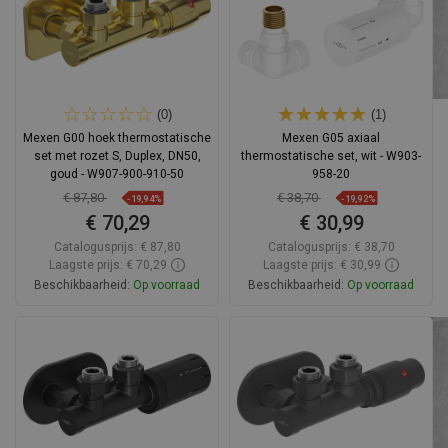
(0)
(1)
Mexen G00 hoek thermostatische
Mexen G05 axiaal
set met rozet S, Duplex, DN50,
thermostatische set, wit - W903-
goud - W907-900-910-50
958-20
€ 87,80
€ 38,70
-19,94%
-19,92%
€ 70,29
€ 30,99
Catalogusprijs:
€ 87,80
Catalogusprijs:
€ 38,70
Laagste prijs: € 70,29
Laagste prijs: € 30,99
Beschikbaarheid:
Op voorraad
Beschikbaarheid:
Op voorraad
In winkelwagen
In winkelwagen
Vergelijk
favorite_border
Favoriet
Vergelijk
favorite_border
Favoriet