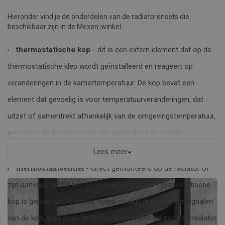
Hieronder vind je de onderdelen van de radiatorensets die
beschikbaar zijn in de Mexen-winkel:
thermostatische kop
- dit is een extern element dat op de
thermostatische klep wordt geïnstalleerd en reageert op
veranderingen in de kamertemperatuur. De kop bevat een
element dat gevoelig is voor temperatuurveranderingen, dat
uitzet of samentrekt afhankelijk van de omgevingstemperatuur,
waardoor de doorstroming van water door de radiator
automatisch wordt aangepast;
Lees meer
thermostaatventiel
- direct gemonteerd op de radiator of
zijn aanvoer, vormt het onderdeel waarop de thermostatische
kop is geplaatst. Dit ventiel opent of sluit in reactie op signalen
van de kop, waardoor de hoeveelheid water die door de radiator