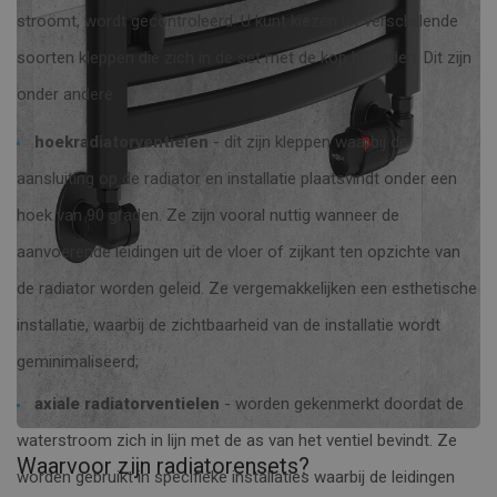
stroomt, wordt gecontroleerd. U kunt kiezen uit verschillende
soorten kleppen die zich in de set met de kop bevinden. Dit zijn
onder andere:
hoekradiatorventielen
- dit zijn kleppen waarbij de
aansluiting op de radiator en installatie plaatsvindt onder een
hoek van 90 graden. Ze zijn vooral nuttig wanneer de
aanvoerende leidingen uit de vloer of zijkant ten opzichte van
de radiator worden geleid. Ze vergemakkelijken een esthetische
installatie, waarbij de zichtbaarheid van de installatie wordt
geminimaliseerd;
axiale radiatorventielen
- worden gekenmerkt doordat de
waterstroom zich in lijn met de as van het ventiel bevindt. Ze
Waarvoor zijn radiatorensets?
worden gebruikt in specifieke installaties waarbij de leidingen