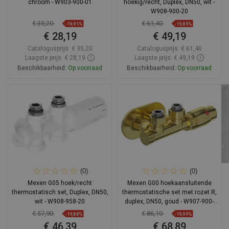
chroom - W903-900-01
hoekig/recht, Duplex, DN50, wit -
W908-900-20
€ 35,20
€ 61,40
-19,91%
-19,89%
€ 28,19
€ 49,19
Catalogusprijs:
€ 35,20
Catalogusprijs:
€ 61,40
Laagste prijs: € 28,19
Laagste prijs: € 49,19
Beschikbaarheid:
Op voorraad
Beschikbaarheid:
Op voorraad
In winkelwagen
In winkelwagen
Vergelijk
favorite_border
Favoriet
Vergelijk
favorite_border
Favoriet
(0)
(0)
Mexen G05 hoek/recht
Mexen G00 hoekaansluitende
thermostatisch set, Duplex, DN50,
thermostatische set met rozet R,
wit - W908-958-20
duplex, DN50, goud - W907-900-
905-50
€ 57,90
€ 86,10
-19,88%
-19,99%
€ 46,39
€ 68,89