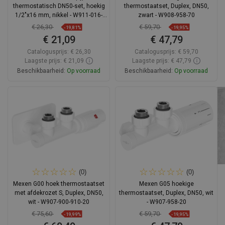
thermostatisch DN50-set, hoekig
thermostaatset, Duplex, DN50,
1/2"x16 mm, nikkel - W911-016-
zwart - W908-958-70
918-01
€ 26,30
€ 59,70
-19,81%
-19,95%
€ 21,09
€ 47,79
Catalogusprijs:
€ 26,30
Catalogusprijs:
€ 59,70
Laagste prijs: € 21,09
Laagste prijs: € 47,79
Beschikbaarheid:
Op voorraad
Beschikbaarheid:
Op voorraad
In winkelwagen
In winkelwagen
Vergelijk
favorite_border
Favoriet
Vergelijk
favorite_border
Favoriet
(0)
(0)
Mexen G00 hoek thermostaatset
Mexen G05 hoekige
met afdekrozet S, Duplex, DN50,
thermostaatset, Duplex, DN50, wit
wit - W907-900-910-20
- W907-958-20
€ 75,60
€ 59,70
-19,99%
-19,95%