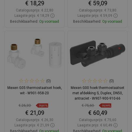
€ 18,29
€ 59,09
Catalogusprijs:
€ 22,80
Catalogusprijs:
€ 73,80
Laagste prijs: € 18,29
Laagste prijs: € 59,09
Beschikbaarheid:
Op voorraad
Beschikbaarheid:
Op voorraad
In winkelwagen
In winkelwagen
Vergelijk
favorite_border
Favoriet
Vergelijk
favorite_border
Favoriet
(0)
(0)
Mexen G05 thermostaatset hoek,
Mexen G00 hoek thermostaatset
wit - W901-958-20
met afdekking S, Duplex, DN50,
antraciet - W907-900-910-66
€ 26,30
€ 75,60
-19,81%
-19,99%
€ 21,09
€ 60,49
Catalogusprijs:
€ 26,30
Catalogusprijs:
€ 75,60
Laagste prijs: € 21,09
Laagste prijs: € 60,49
Beschikbaarheid:
Op voorraad
Beschikbaarheid:
Op voorraad