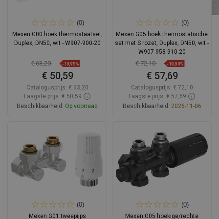
(0)
(0)
Mexen G00 hoek thermostaatset,
Mexen G05 hoek thermostatische
Duplex, DN50, wit - W907-900-20
set met S rozet, Duplex, DN50, wit -
W907-958-910-20
€ 63,20
€ 72,10
-19,95%
-19,99%
€ 50,59
€ 57,69
Catalogusprijs:
€ 63,20
Catalogusprijs:
€ 72,10
Laagste prijs: € 50,59
Laagste prijs: € 57,69
Beschikbaarheid:
Op voorraad
Beschikbaarheid:
2026-11-06
In winkelwagen
In winkelwagen
Vergelijk
favorite_border
Favoriet
Vergelijk
favorite_border
Favoriet
(0)
(0)
Mexen G01 tweepijps
Mexen G05 hoekige/rechte