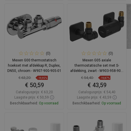
In winkelwagen
In winkelwagen
Vergelijk
favorite_border
Favoriet
Vergelijk
favorite_border
Favoriet
(0)
(0)
Mexen G00 thermostatisch
Mexen G05 axiale
hoekset met afdekkap R, Duplex,
thermostatische set met S-
DN50, chroom - W907-900-905-01
afdekking, zwart - W903-958-909-
70
€ 63,20
€ 54,40
-19,95%
-19,87%
€ 50,59
€ 43,59
Catalogusprijs:
€ 63,20
Catalogusprijs:
€ 54,40
Laagste prijs: € 50,59
Laagste prijs: € 43,59
Beschikbaarheid:
Op voorraad
Beschikbaarheid:
Op voorraad
In winkelwagen
In winkelwagen
Vergelijk
favorite_border
Favoriet
Vergelijk
favorite_border
Favoriet