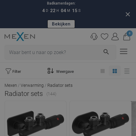
Badkamerdagen:
4
22
04
14
D
H
M
S
close
Bekijken
0
search
Filter
Weergave
Mexen
Verwarming
Radiator sets
Radiator sets
(144)