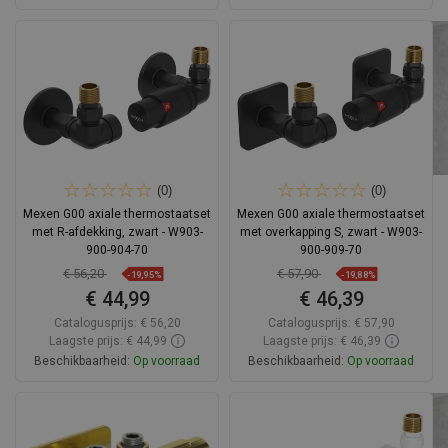
In winkelwagen
In winkelwagen
Vergelijk
favorite_border
Favoriet
Vergelijk
favorite_border
Favoriet
(0)
(0)
Mexen G00 axiale thermostaatset
Mexen G00 axiale thermostaatset
met R-afdekking, zwart - W903-
met overkapping S, zwart - W903-
900-904-70
900-909-70
€ 56,20
€ 57,90
-19,95%
-19,88%
€ 44,99
€ 46,39
Catalogusprijs:
€ 56,20
Catalogusprijs:
€ 57,90
Laagste prijs: € 44,99
Laagste prijs: € 46,39
Beschikbaarheid:
Op voorraad
Beschikbaarheid:
Op voorraad
In winkelwagen
In winkelwagen
Vergelijk
favorite_border
Favoriet
Vergelijk
favorite_border
Favoriet