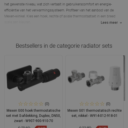
het gewenste niveau, wat zich vertaalt in gebruikerscomfort en energie-
efficiëntie van het verwarmingssysteem. Profiteer van het aanbod van de
Mexen-winkel. Kies een hoek, rechte of axiale thermostaatset in een breed
scala aan kleuren.
Lees meer
Bestsellers in de categorie
radiator sets
(0)
(0)
Mexen G00 hoek thermostatische
Mexen G01 thermostatisch rechte
set met S-afdekking, Duplex, DN50,
set, nikkel - W914-012-918-01
zwart - W907-900-910-70
€ 75,60
€ 22,80
-19,99%
-19,78%