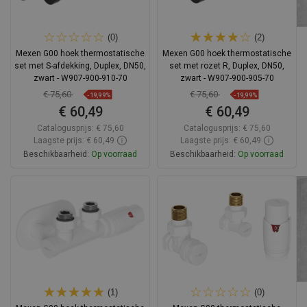
(0)
(2)
Mexen G00 hoek thermostatische
Mexen G00 hoek thermostatische
set met S-afdekking, Duplex, DN50,
set met rozet R, Duplex, DN50,
zwart - W907-900-910-70
zwart - W907-900-905-70
€ 75,60
€ 75,60
-19,99%
-19,99%
€ 60,49
€ 60,49
Catalogusprijs:
€ 75,60
Catalogusprijs:
€ 75,60
Laagste prijs: € 60,49
Laagste prijs: € 60,49
Beschikbaarheid:
Op voorraad
Beschikbaarheid:
Op voorraad
In winkelwagen
In winkelwagen
Vergelijk
favorite_border
Favoriet
Vergelijk
favorite_border
Favoriet
(1)
(0)