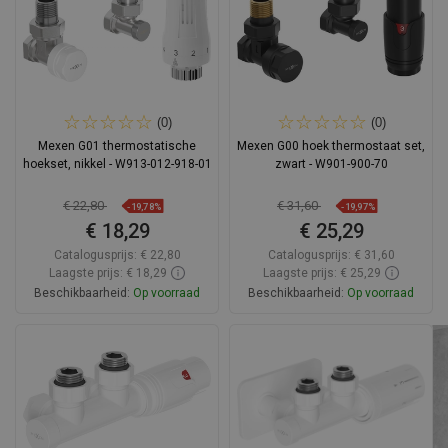
(0)
(0)
Mexen G01 thermostatische
Mexen G00 hoek thermostaat set,
hoekset, nikkel - W913-012-918-01
zwart - W901-900-70
€ 22,80
€ 31,60
-19,78%
-19,97%
€ 18,29
€ 25,29
Catalogusprijs:
€ 22,80
Catalogusprijs:
€ 31,60
Laagste prijs: € 18,29
Laagste prijs: € 25,29
Beschikbaarheid:
Op voorraad
Beschikbaarheid:
Op voorraad
In winkelwagen
In winkelwagen
Vergelijk
favorite_border
Favoriet
Vergelijk
favorite_border
Favoriet