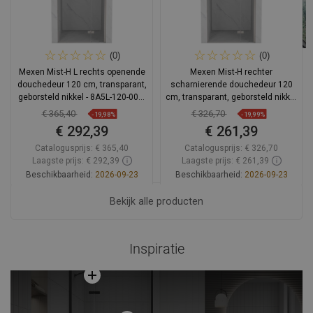
(0)
(0)
Mexen Mist-H L rechts openende
Mexen Mist-H rechter
douchedeur 120 cm, transparant,
scharnierende douchedeur 120
geborsteld nikkel - 8A5L-120-000-
cm, transparant, geborsteld nikkel
97-00-P
- 8A5-120-000-97-00-P
€ 365,40
€ 326,70
-19,98%
-19,99%
€ 292,39
€ 261,39
Catalogusprijs:
€ 365,40
Catalogusprijs:
€ 326,70
Laagste prijs: € 292,39
Laagste prijs: € 261,39
Beschikbaarheid:
2026-09-23
Beschikbaarheid:
2026-09-23
In winkelwagen
Bekijk alle producten
In winkelwagen
Vergelijk
favorite_border
Favoriet
Vergelijk
favorite_border
Favoriet
Inspiratie