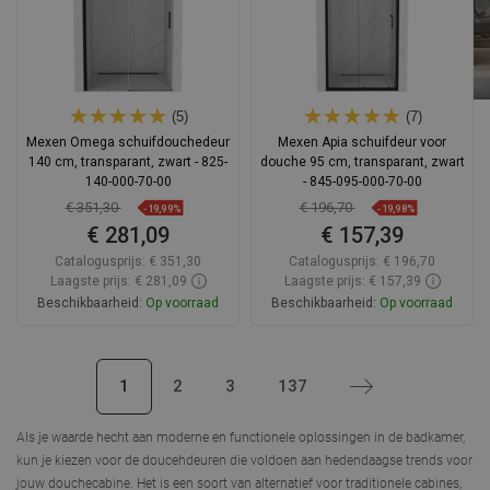
(5)
(7)
Mexen Omega schuifdouchedeur
Mexen Apia schuifdeur voor
140 cm, transparant, zwart - 825-
douche 95 cm, transparant, zwart
140-000-70-00
- 845-095-000-70-00
€ 351,30
€ 196,70
-19,99%
-19,98%
€ 281,09
€ 157,39
Catalogusprijs:
€ 351,30
Catalogusprijs:
€ 196,70
Laagste prijs: € 281,09
Laagste prijs: € 157,39
Beschikbaarheid:
Op voorraad
Beschikbaarheid:
Op voorraad
In winkelwagen
In winkelwagen
1
2
3
137
Volgende
Vergelijk
favorite_border
Favoriet
Vergelijk
favorite_border
Favoriet
Als je waarde hecht aan moderne en functionele oplossingen in de badkamer,
kun je kiezen voor de
doucehdeuren die voldoen aan hedendaagse trends
voor
jouw douchecabine. Het is een soort van alternatief voor traditionele cabines,