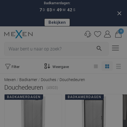
Badkamerdagen:
7
03
49
40
D
H
M
S
close
Bekijken
0
search
Filter
Weergave
Mexen
Badkamer
Douches
Douchedeuren
Douchedeuren
(4903)
BADKAMERDAGEN
BADKAMERDAGEN