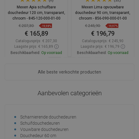
Mexen Apia schuifbare
Mexen Lima opvouwbare
douchedeur 120 cm, transparant,
douchedeur 90 cm, transparant,
chroom - 845-120-000-01-00
chroom - 856-090-000-01-00
€ 207,30
€ 245,90
-19,98%
-19,97%
€ 165,89
€ 196,79
Catalogusprijs:
€ 207,30
Catalogusprijs:
€ 245,90
Laagste prijs: € 165,89
Laagste prijs: € 196,79
Beschikbaarheid:
Op voorraad
Beschikbaarheid:
Op voorraad
In winkelwagen
In winkelwagen
Alle beste verkochte producten
Vergelijk
favorite_border
Favoriet
Vergelijk
favorite_border
Favoriet
Aanbevolen categorieën
Scharnierende douchedeuren
Dou
Schuifdouchedeuren
Dou
Vouwbare douchedeuren
Dou
Douchedeur 60 cm
Dou