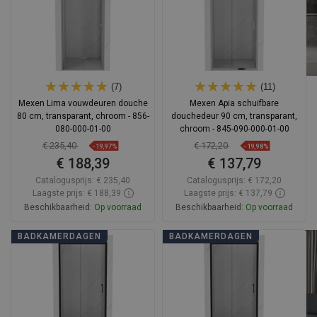
(7)
(11)
Mexen Lima vouwdeuren douche
Mexen Apia schuifbare
80 cm, transparant, chroom - 856-
douchedeur 90 cm, transparant,
080-000-01-00
chroom - 845-090-000-01-00
€ 235,40
€ 172,20
-19,97%
-19,98%
€ 188,39
€ 137,79
Catalogusprijs:
€ 235,40
Catalogusprijs:
€ 172,20
Laagste prijs: € 188,39
Laagste prijs: € 137,79
Beschikbaarheid:
Op voorraad
Beschikbaarheid:
Op voorraad
In winkelwagen
In winkelwagen
BADKAMERDAGEN
BADKAMERDAGEN
Vergelijk
favorite_border
Favoriet
Vergelijk
favorite_border
Favoriet