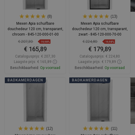
(8)
(13)
Mexen Apia schuifbare
Mexen Apia schuifbare
douchedeur 120 cm, transparant,
douchedeur 120 cm, transparant,
chroom - 845-120-000-01-00
zwart - 845-120-000-70-00
€ 207,30
€ 224,80
-19,98%
-19,98%
€ 165,89
€ 179,89
Catalogusprijs:
€ 207,30
Catalogusprijs:
€ 224,80
Laagste prijs: € 165,89
Laagste prijs: € 179,89
Beschikbaarheid:
Op voorraad
Beschikbaarheid:
Op voorraad
In winkelwagen
In winkelwagen
BADKAMERDAGEN
BADKAMERDAGEN
Vergelijk
favorite_border
Favoriet
Vergelijk
favorite_border
Favoriet
(12)
(11)