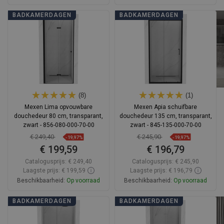
In winkelwagen
In winkelwagen
BADKAMERDAGEN
BADKAMERDAGEN
Vergelijk
favorite_border
Favoriet
Vergelijk
favorite_border
Favoriet
(8)
(1)
Mexen Lima opvouwbare
Mexen Apia schuifbare
douchedeur 80 cm, transparant,
douchedeur 135 cm, transparant,
zwart - 856-080-000-70-00
zwart - 845-135-000-70-00
€ 249,40
€ 245,90
-19,97%
-19,97%
€ 199,59
€ 196,79
Catalogusprijs:
€ 249,40
Catalogusprijs:
€ 245,90
Laagste prijs: € 199,59
Laagste prijs: € 196,79
Beschikbaarheid:
Op voorraad
Beschikbaarheid:
Op voorraad
In winkelwagen
In winkelwagen
BADKAMERDAGEN
BADKAMERDAGEN
Vergelijk
favorite_border
Favoriet
Vergelijk
favorite_border
Favoriet