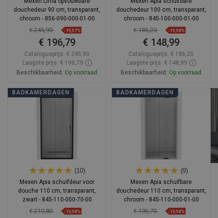
Mexen Lima opvouwbare
Mexen Apia schuifbare
douchedeur 90 cm, transparant,
douchedeur 100 cm, transparant,
chroom - 856-090-000-01-00
chroom - 845-100-000-01-00
€ 245,90
€ 186,20
-19,97%
-19,98%
€ 196,79
€ 148,99
Catalogusprijs:
€ 245,90
Catalogusprijs:
€ 186,20
Laagste prijs: € 196,79
Laagste prijs: € 148,99
Beschikbaarheid:
Op voorraad
Beschikbaarheid:
Op voorraad
In winkelwagen
In winkelwagen
BADKAMERDAGEN
BADKAMERDAGEN
Vergelijk
favorite_border
Favoriet
Vergelijk
favorite_border
Favoriet
(10)
(9)
Mexen Apia schuifdeur voor
Mexen Apia schuifbare
douche 110 cm, transparant,
douchedeur 110 cm, transparant,
zwart - 845-110-000-70-00
chroom - 845-110-000-01-00
€ 210,80
€ 196,70
-19,98%
-19,98%