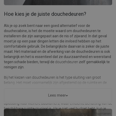
Hoe kies je de juiste douchedeuren?
Als je op zoek bent naar een goed alternatief voor de
douchecabine, is het de moeite waard om douchedeuren te
installeren die zijn aangepast aan de nis of zijwand. In dat geval
moet je op een paar dingen letten die invloed hebben op het
comfortabele gebruik. De belangrijkste daarvan is zeker de juiste
maat. Het materiaal en de afwerking van de douchedeuren is ook
belangrijk en het is essentieel dat ze duurzaamheid en weerstand
tegen schade bieden, terwijl de
doucehdeuren
zelf gemakkelijk te
reinigen zijn.
Bij het kiezen van douchedeuren is het type sluiting van groot
belang. Het moet voornamelijk zijn afgestemd op de ruimte en de
plaatsing van de verschillende elementen van de inrichting.
Schuifdeuren voor de douche zijn ideaal voor kleinere ruimtes
Lees meer
omdat ze niet veel ruimte innemen. Schuifdeuren zijn ook een goede
oplossing voor kleinere badkamers, waar efficiënte benutting van de
beschikbare ruimte cruciaal is. Als je niet veel budget hebt, kun je
kiezen voor klassieke openslaande douchedeurtjes met scharnieren