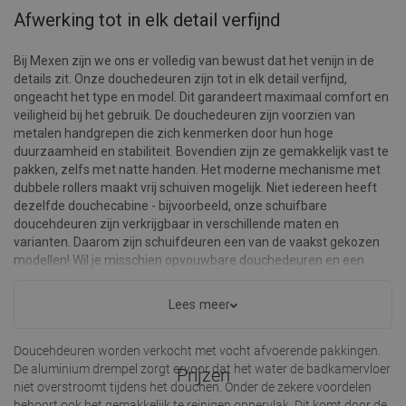
Afwerking tot in elk detail verfijnd
Bij Mexen zijn we ons er volledig van bewust dat het venijn in de
details zit. Onze douchedeuren zijn tot in elk detail verfijnd,
ongeacht het type en model. Dit garandeert maximaal comfort en
veiligheid bij het gebruik. De douchedeuren zijn voorzien van
metalen handgrepen die zich kenmerken door hun hoge
duurzaamheid en stabiliteit. Bovendien zijn ze gemakkelijk vast te
pakken, zelfs met natte handen. Het moderne mechanisme met
dubbele rollers maakt vrij schuiven mogelijk. Niet iedereen heeft
dezelfde douchecabine - bijvoorbeeld, onze schuifbare
doucehdeuren zijn verkrijgbaar in verschillende maten en
varianten. Daarom zijn schuifdeuren een van de vaakst gekozen
modellen! Wil je misschien opvouwbare douchedeuren en een
specifieke manier van openen voor jouw badkamer? Je vindt
zeker iets! Het brede aanbod van Mexen doucehdeuren biedt je
Lees meer
alles wat je nodig hebt - bekijk ons aanbod!
Doucehdeuren worden verkocht met vocht afvoerende pakkingen.
De aluminium drempel zorgt ervoor dat het water de badkamervloer
Prijzen
niet overstroomt tijdens het douchen. Onder de zekere voordelen
behoort ook het gemakkelijk te reinigen oppervlak. Dit komt door de