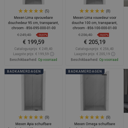
(5)
(8)
Mexen Lima opvouwbare
Mexen Lima vouwdeur voor
douchedeur 95 cm, transparant,
douche 100 cm, transparant,
chroom - 856-095-000-01-00
chroom - 856-100-000-01-00
€ 249,40
€ 256,40
-19,97%
-19,97%
€ 199,59
€ 205,19
Catalogusprijs:
€ 249,40
Catalogusprijs:
€ 256,40
Laagste prijs: € 199,59
Laagste prijs: € 205,19
Beschikbaarheid:
Op voorraad
Beschikbaarheid:
Op voorraad
In winkelwagen
In winkelwagen
BADKAMERDAGEN
BADKAMERDAGEN
Vergelijk
favorite_border
Favoriet
Vergelijk
favorite_border
Favoriet
(9)
(9)
Mexen Apia schuifbare
Mexen Omega schuifbare