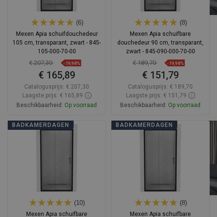
(6)
(8)
Mexen Apia schuifdouchedeur
Mexen Apia schuifbare
105 cm, transparant, zwart - 845-
douchedeur 90 cm, transparant,
105-000-70-00
zwart - 845-090-000-70-00
€ 207,30
€ 189,70
-19,98%
-19,98%
€ 165,89
€ 151,79
Catalogusprijs:
€ 207,30
Catalogusprijs:
€ 189,70
Laagste prijs: € 165,89
Laagste prijs: € 151,79
Beschikbaarheid:
Op voorraad
Beschikbaarheid:
Op voorraad
In winkelwagen
In winkelwagen
BADKAMERDAGEN
BADKAMERDAGEN
Vergelijk
favorite_border
Favoriet
Vergelijk
favorite_border
Favoriet
(10)
(8)
Mexen Apia schuifbare
Mexen Apia schuifbare