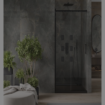
aan één kant. Aan de andere kant zijn
doucehdeuren
voor
doucleerbare doucheoplossingen praktisch, omdat ze beschermen
tegen het overstromen van de badkamer tijdens een douche. Kies
voor schuif- of opvouwbare douchedeuren voor jouw cabine.