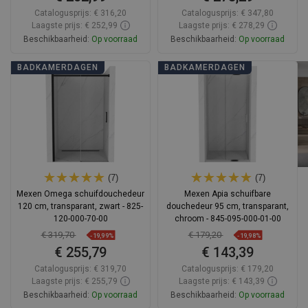
Catalogusprijs:
€ 316,20
Catalogusprijs:
€ 347,80
Laagste prijs: € 252,99
Laagste prijs: € 278,29
Beschikbaarheid:
Op voorraad
Beschikbaarheid:
Op voorraad
In winkelwagen
In winkelwagen
BADKAMERDAGEN
BADKAMERDAGEN
Vergelijk
favorite_border
Favoriet
Vergelijk
favorite_border
Favoriet
(7)
(7)
Mexen Omega schuifdouchedeur
Mexen Apia schuifbare
120 cm, transparant, zwart - 825-
douchedeur 95 cm, transparant,
120-000-70-00
chroom - 845-095-000-01-00
€ 319,70
€ 179,20
-19,99%
-19,98%
€ 255,79
€ 143,39
Catalogusprijs:
€ 319,70
Catalogusprijs:
€ 179,20
Laagste prijs: € 255,79
Laagste prijs: € 143,39
Beschikbaarheid:
Op voorraad
Beschikbaarheid:
Op voorraad