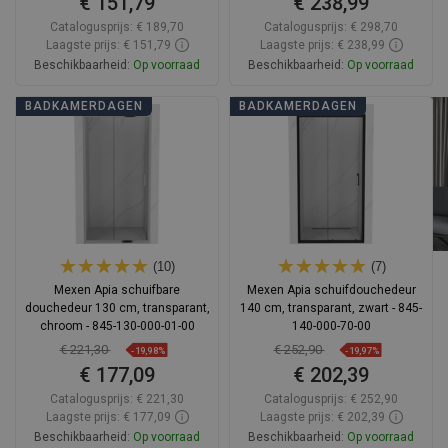
€ 151,79
€ 238,99
Catalogusprijs:
€ 189,70
Catalogusprijs:
€ 298,70
Laagste prijs: € 151,79
Laagste prijs: € 238,99
Beschikbaarheid:
Op voorraad
Beschikbaarheid:
Op voorraad
In winkelwagen
In winkelwagen
BADKAMERDAGEN
BADKAMERDAGEN
Vergelijk
favorite_border
Favoriet
Vergelijk
favorite_border
Favoriet
(10)
(7)
Mexen Apia schuifbare
Mexen Apia schuifdouchedeur
douchedeur 130 cm, transparant,
140 cm, transparant, zwart - 845-
chroom - 845-130-000-01-00
140-000-70-00
€ 221,30
€ 252,90
-19,98%
-19,97%
€ 177,09
€ 202,39
Catalogusprijs:
€ 221,30
Catalogusprijs:
€ 252,90
Laagste prijs: € 177,09
Laagste prijs: € 202,39
Beschikbaarheid:
Op voorraad
Beschikbaarheid:
Op voorraad