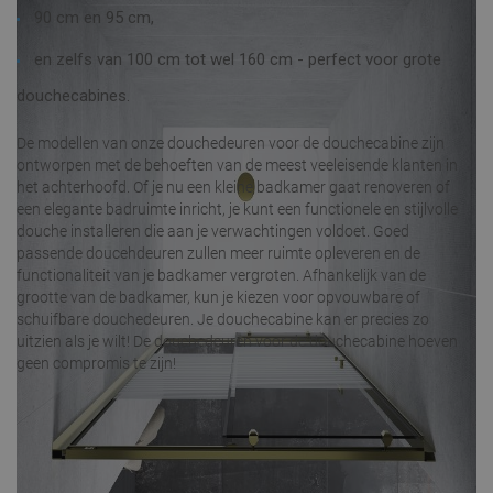
90 cm en 95 cm,
en zelfs van 100 cm tot wel 160 cm - perfect voor grote
douchecabines.
De modellen van onze douchedeuren voor de douchecabine zijn
ontworpen met de behoeften van de meest veeleisende klanten in
het achterhoofd. Of je nu een kleine badkamer gaat renoveren of
een elegante badruimte inricht, je kunt een functionele en stijlvolle
douche installeren die aan je verwachtingen voldoet. Goed
passende
doucehdeuren
zullen meer ruimte opleveren en de
functionaliteit van je badkamer vergroten. Afhankelijk van de
grootte van de badkamer, kun je kiezen voor opvouwbare of
schuifbare douchedeuren. Je douchecabine kan er precies zo
uitzien als je wilt! De douchedeuren voor de douchecabine hoeven
geen compromis te zijn!