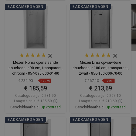
In winkelwagen
In winkelwagen
BADKAMERDAGEN
BADKAMERDAGEN
Vergelijk
favorite_border
Favoriet
Vergelijk
favorite_border
Favoriet
(5)
(6)
Mexen Roma openslaande
Mexen Lima opvouwbare
douchedeur 90 cm, transparant,
douchedeur 100 cm, transparant,
chroom - 854-090-000-01-00
zwart - 856-100-000-70-00
€ 231,90
€ 267,10
-19,97%
-20%
€ 185,59
€ 213,69
Catalogusprijs:
€ 231,90
Catalogusprijs:
€ 267,10
Laagste prijs: € 185,59
Laagste prijs: € 213,69
Beschikbaarheid:
Op voorraad
Beschikbaarheid:
Op voorraad
In winkelwagen
In winkelwagen
BADKAMERDAGEN
BADKAMERDAGEN
Vergelijk
favorite_border
Favoriet
Vergelijk
favorite_border
Favoriet