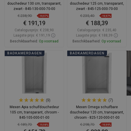
douchedeur 130 cm, transparant,
douchedeur 125 cm, transparant,
zwart - 845-130-000-70-00
zwart - 845-125-000-70-00
€ 238,90
€ 235,40
-19,97%
-19,97%
€ 191,19
€ 188,39
Catalogusprijs:
€ 238,90
Catalogusprijs:
€ 235,40
Laagste prijs: € 191,19
Laagste prijs: € 188,39
Beschikbaarheid:
Op voorraad
Beschikbaarheid:
Op voorraad
In winkelwagen
In winkelwagen
BADKAMERDAGEN
BADKAMERDAGEN
Vergelijk
favorite_border
Favoriet
Vergelijk
favorite_border
Favoriet
(9)
(7)
Mexen Apia schuifdouchedeur
Mexen Omega schuifbare
105 cm, transparant, chroom -
douchedeur 120 cm, transparant,
845-105-000-01-00
chroom - 825-120-000-01-00
€ 189,70
€ 298,70
-19,98%
-19,99%