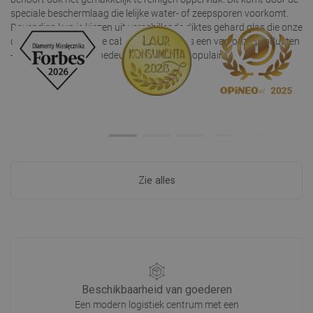
speciale beschermlaag die lelijke water- of zeepsporen voorkomt.
Bovendien kun je kiezen uit verschillende diktes gehard glas die onze
doucehdeuren voor de cabine
hebben. Kies een van onze producten
- de schuifbare douchedeuren zijn vooral populair.
Zie alles
Beschikbaarheid van goederen
Een modern logistiek centrum met een