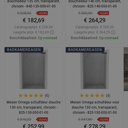
douchedeur 135 cm, transparant,
douchedeur 140 cm, transparant,
chroom - 845-135-000-01-00
chroom - 825-140-000-01-00
€ 228,30
€ 330,30
-19,98%
-19,98%
€ 182,69
€ 264,29
Catalogusprijs:
€ 228,30
Catalogusprijs:
€ 330,30
Laagste prijs: € 182,69
Laagste prijs: € 264,29
Beschikbaarheid:
Op voorraad
Beschikbaarheid:
Op voorraad
In winkelwagen
In winkelwagen
BADKAMERDAGEN
BADKAMERDAGEN
Vergelijk
favorite_border
Favoriet
Vergelijk
favorite_border
Favoriet
(6)
(4)
Mexen Omega schuifdeur douche
Mexen Omega schuifdeur voor
130 cm, transparant, chroom -
douche 150 cm, transparant,
825-130-000-01-00
chroom - 825-150-000-01-00
€ 316,20
€ 347,80
-19,99%
-19,99%
€ 252,99
€ 278,29