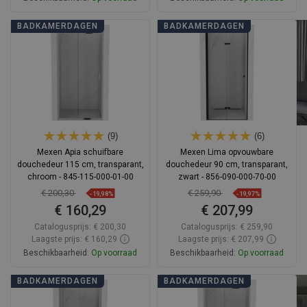
In winkelwagen
In winkelwagen
BADKAMERDAGEN
BADKAMERDAGEN
Vergelijk
favorite_border
Favoriet
Vergelijk
favorite_border
Favoriet
(9)
(6)
Mexen Apia schuifbare
Mexen Lima opvouwbare
douchedeur 115 cm, transparant,
douchedeur 90 cm, transparant,
chroom - 845-115-000-01-00
zwart - 856-090-000-70-00
€ 200,30
€ 259,90
-19,98%
-19,97%
€ 160,29
€ 207,99
Catalogusprijs:
€ 200,30
Catalogusprijs:
€ 259,90
Laagste prijs: € 160,29
Laagste prijs: € 207,99
Beschikbaarheid:
Op voorraad
Beschikbaarheid:
Op voorraad
In winkelwagen
In winkelwagen
BADKAMERDAGEN
BADKAMERDAGEN
Vergelijk
favorite_border
Favoriet
Vergelijk
favorite_border
Favoriet