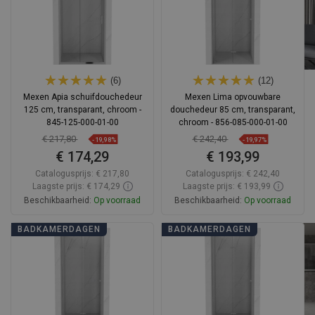
(6)
(12)
Mexen Apia schuifdouchedeur
Mexen Lima opvouwbare
125 cm, transparant, chroom -
douchedeur 85 cm, transparant,
845-125-000-01-00
chroom - 856-085-000-01-00
€ 217,80
€ 242,40
-19,98%
-19,97%
€ 174,29
€ 193,99
Catalogusprijs:
€ 217,80
Catalogusprijs:
€ 242,40
Laagste prijs: € 174,29
Laagste prijs: € 193,99
Beschikbaarheid:
Op voorraad
Beschikbaarheid:
Op voorraad
In winkelwagen
In winkelwagen
BADKAMERDAGEN
BADKAMERDAGEN
Vergelijk
favorite_border
Favoriet
Vergelijk
favorite_border
Favoriet