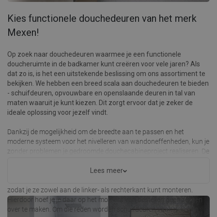
Kies functionele douchedeuren van het merk
Mexen!
Op zoek naar douchedeuren waarmee je een functionele
doucheruimte in de badkamer kunt creëren voor vele jaren? Als
dat zo is, is het een uitstekende beslissing om ons assortiment te
bekijken. We hebben een breed scala aan douchedeuren te bieden
- schuifdeuren, opvouwbare en openslaande deuren in tal van
maten waaruit je kunt kiezen. Dit zorgt ervoor dat je zeker de
ideale oplossing voor jezelf vindt.
Dankzij de mogelijkheid om de breedte aan te passen en het
moderne systeem voor het nivelleren van wandoneffenheden, kun je
zonder problemen je gedroomde douchecabineproject realiseren. De
beschikbare
doucehdeuren
zijn gemaakt van gehard glas in
verschillende diktes. Je hebt de keuze uit helder glas en andere
Lees meer
glasontwerpen. De meeste van onze douchedeuren zijn universeel,
zodat je ze zowel aan de linker- als rechterkant kunt monteren.
Hierdoor hoef je je daar op het moment van bestellen geen zorgen
over te maken. Om die reden worden schuifdeuren vaak gekozen.