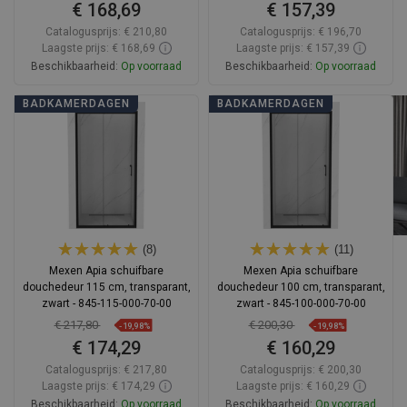
€ 168,69
€ 157,39
Catalogusprijs:
€ 210,80
Catalogusprijs:
€ 196,70
Laagste prijs: € 168,69
Laagste prijs: € 157,39
Beschikbaarheid:
Op voorraad
Beschikbaarheid:
Op voorraad
In winkelwagen
In winkelwagen
BADKAMERDAGEN
BADKAMERDAGEN
Vergelijk
favorite_border
Favoriet
Vergelijk
favorite_border
Favoriet
(8)
(11)
Mexen Apia schuifbare
Mexen Apia schuifbare
douchedeur 115 cm, transparant,
douchedeur 100 cm, transparant,
zwart - 845-115-000-70-00
zwart - 845-100-000-70-00
€ 217,80
€ 200,30
-19,98%
-19,98%
€ 174,29
€ 160,29
Catalogusprijs:
€ 217,80
Catalogusprijs:
€ 200,30
Laagste prijs: € 174,29
Laagste prijs: € 160,29
Beschikbaarheid:
Op voorraad
Beschikbaarheid:
Op voorraad