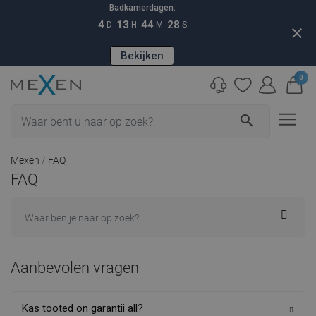
Badkamerdagen:
4
13
44
27
D
H
M
S
close
Bekijken
0
search
Mexen
FAQ
FAQ
Aanbevolen vragen
Kas tooted on garantii all?