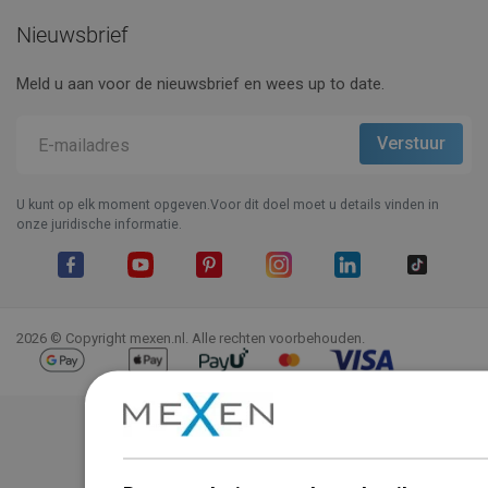
Nieuwsbrief
Meld u aan voor de nieuwsbrief en wees up to date.
U kunt op elk moment opgeven.Voor dit doel moet u details vinden in
onze juridische informatie.
Facebook
YouTube
Pinterest
Instagram
LinkedIn
TikTok
2026 © Copyright mexen.nl. Alle rechten voorbehouden.