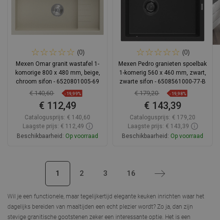
(0)
(0)
Mexen Omar granit wastafel 1-
Mexen Pedro granieten spoelbak
komorige 800 x 480 mm, beige,
1-komerig 560 x 460 mm, zwart,
chroom sifon - 6520801005-69
zwarte sifon - 6508561000-77-B
€ 140,60
€ 179,20
-19,99%
-19,98%
€ 112,49
€ 143,39
Catalogusprijs:
€ 140,60
Catalogusprijs:
€ 179,20
Laagste prijs: € 112,49
Laagste prijs: € 143,39
Beschikbaarheid:
Op voorraad
Beschikbaarheid:
Op voorraad
In winkelwagen
In winkelwagen
1
2
3
16
Volgende
Vergelijk
favorite_border
Favoriet
Vergelijk
favorite_border
Favoriet
Wil je een functionele, maar tegelijkertijd elegante keuken inrichten waar het
dagelijks bereiden van maaltijden een echt plezier wordt? Zo ja, dan zijn
stevige
granitische gootstenen
zeker een interessante optie. Het is een