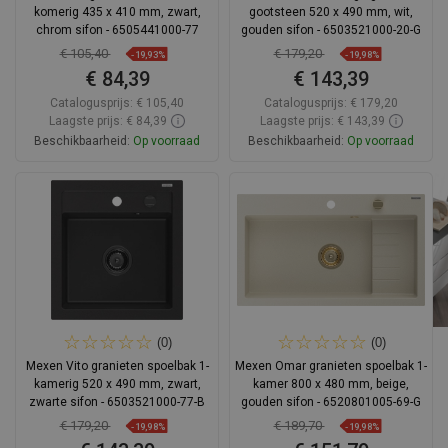
komerig 435 x 410 mm, zwart,
gootsteen 520 x 490 mm, wit,
chrom sifon - 6505441000-77
gouden sifon - 6503521000-20-G
€ 105,40
€ 179,20
-19,93%
-19,98%
€ 84,39
€ 143,39
Catalogusprijs:
€ 105,40
Catalogusprijs:
€ 179,20
Laagste prijs: € 84,39
Laagste prijs: € 143,39
Beschikbaarheid:
Op voorraad
Beschikbaarheid:
Op voorraad
In winkelwagen
In winkelwagen
Vergelijk
favorite_border
Favoriet
Vergelijk
favorite_border
Favoriet
(0)
(0)
Mexen Vito granieten spoelbak 1-
Mexen Omar granieten spoelbak 1-
kamerig 520 x 490 mm, zwart,
kamer 800 x 480 mm, beige,
zwarte sifon - 6503521000-77-B
gouden sifon - 6520801005-69-G
€ 179,20
€ 189,70
-19,98%
-19,98%