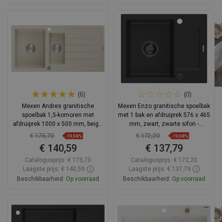
In winkelwagen
In winkelwagen
Vergelijk
favorite_border
Favoriet
Vergelijk
favorite_border
Favoriet
(6)
(0)
Mexen Andres granitische
Mexen Enzo granitische spoelbak
spoelbak 1,5-komoren met
met 1 bak en afdruiprek 576 x 465
afdruiprek 1000 x 500 mm, beige,
mm, zwart, zwarte sifon -
chroom sifon - 6515101510-69
6506571005-77-B
€ 175,70
€ 172,20
-19,98%
-19,98%
€ 140,59
€ 137,79
Catalogusprijs:
€ 175,70
Catalogusprijs:
€ 172,20
Laagste prijs: € 140,59
Laagste prijs: € 137,79
Beschikbaarheid:
Op voorraad
Beschikbaarheid:
Op voorraad
In winkelwagen
In winkelwagen
Vergelijk
favorite_border
Favoriet
Vergelijk
favorite_border
Favoriet