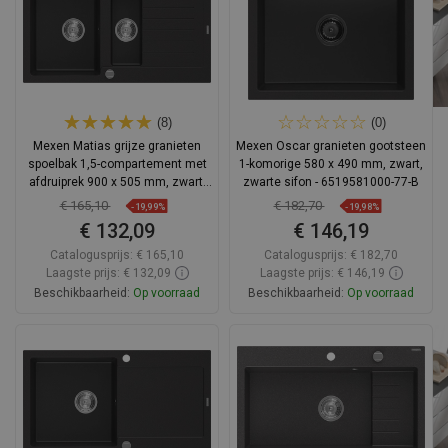
(8)
(0)
Mexen Matias grijze granieten
Mexen Oscar granieten gootsteen
spoelbak 1,5-compartement met
1-komorige 580 x 490 mm, zwart,
afdruiprek 900 x 505 mm, zwart,
zwarte sifon - 6519581000-77-B
chrom sifon - 6502901505-77
€ 165,10
€ 182,70
-19,99%
-19,98%
€ 132,09
€ 146,19
Catalogusprijs:
€ 165,10
Catalogusprijs:
€ 182,70
Laagste prijs: € 132,09
Laagste prijs: € 146,19
Beschikbaarheid:
Op voorraad
Beschikbaarheid:
Op voorraad
In winkelwagen
In winkelwagen
Vergelijk
favorite_border
Favoriet
Vergelijk
favorite_border
Favoriet