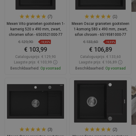
(7)
(1)
Mexen Vito granieten gootsteen 1-
Mexen Oscar granieten gootsteen
kamerig 520 x 490 mm, zwart,
1-komorig 580 x 490 mm, zwart,
chromen sifon - 6503521000-77
sifon chroom - 6519581000-77
€ 129,90
€ 133,60
-19,95%
-19,99%
€ 103,99
€ 106,89
Catalogusprijs:
€ 129,90
Catalogusprijs:
€ 133,60
Laagste prijs: € 103,99
Laagste prijs: € 106,89
Beschikbaarheid:
Op voorraad
Beschikbaarheid:
Op voorraad
In winkelwagen
In winkelwagen
Vergelijk
favorite_border
Favoriet
Vergelijk
favorite_border
Favoriet
(3)
(2)