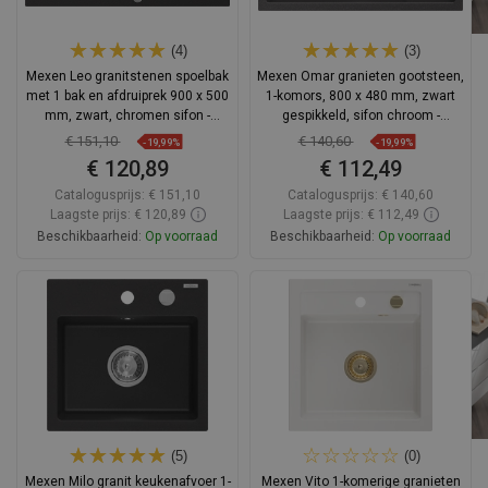
(4)
(3)
Mexen Leo granitstenen spoelbak
Mexen Omar granieten gootsteen,
met 1 bak en afdruiprek 900 x 500
1-komors, 800 x 480 mm, zwart
mm, zwart, chromen sifon -
gespikkeld, sifon chroom -
6501901010-77
6520801005-76
€ 151,10
€ 140,60
-19,99%
-19,99%
€ 120,89
€ 112,49
Catalogusprijs:
€ 151,10
Catalogusprijs:
€ 140,60
Laagste prijs: € 120,89
Laagste prijs: € 112,49
Beschikbaarheid:
Op voorraad
Beschikbaarheid:
Op voorraad
In winkelwagen
In winkelwagen
Vergelijk
favorite_border
Favoriet
Vergelijk
favorite_border
Favoriet
(5)
(0)
Mexen Milo granit keukenafvoer 1-
Mexen Vito 1-komerige granieten