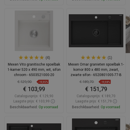
In winkelwagen
In winkelwagen
Vergelijk
favorite_border
Favoriet
Vergelijk
favorite_border
Favoriet
(4)
(1)
Mexen Vito granitische spoelbak
Mexen Omar granieten spoelbak 1-
1-kamer 520 x 490 mm, wit, sifon
komor 800 x 480 mm, zwart,
chroom - 6503521000-20
zwarte sifon - 6520801005-77-B
€ 129,90
€ 189,70
-19,95%
-19,98%
€ 103,99
€ 151,79
Catalogusprijs:
€ 129,90
Catalogusprijs:
€ 189,70
Laagste prijs: € 103,99
Laagste prijs: € 151,79
Beschikbaarheid:
Op voorraad
Beschikbaarheid:
Op voorraad
In winkelwagen
In winkelwagen
Vergelijk
favorite_border
Favoriet
Vergelijk
favorite_border
Favoriet