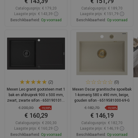
€ 143,39
€ 151,79
Catalogusprijs:
€ 179,20
Catalogusprijs:
€ 189,70
Laagste prijs: € 143,39
Laagste prijs: € 151,79
Beschikbaarheid:
Op voorraad
Beschikbaarheid:
Op voorraad
In winkelwagen
In winkelwagen
Vergelijk
favorite_border
Favoriet
Vergelijk
favorite_border
Favoriet
(2)
(0)
Mexen Leo granit gootsteen met 1
Mexen Oscar granitische spoelbak
bak en afdruiprek 900 x 500 mm,
1-komerig 580 x 490 mm, beige,
zwart, zwarte sifon - 6501901010-
gouden sifon - 6519581000-69-G
77-B
€ 200,30
€ 182,70
-19,98%
-19,98%
€ 160,29
€ 146,19
Catalogusprijs:
€ 200,30
Catalogusprijs:
€ 182,70
Laagste prijs: € 160,29
Laagste prijs: € 146,19
Beschikbaarheid:
Op voorraad
Beschikbaarheid:
Op voorraad