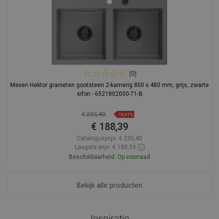
(0)
Mexen Hektor granieten gootsteen 2-kamerig 800 x 480 mm, grijs, zwarte
sifon - 6521802000-71-B
€ 235,40
-19,97%
€ 188,39
Catalogusprijs:
€ 235,40
Laagste prijs: € 188,39
Beschikbaarheid:
Op voorraad
In winkelwagen
Bekijk alle producten
Vergelijk
favorite_border
Favoriet
Inspiratie