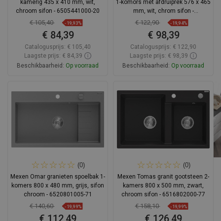
kamerig 435 x 410 mm, wit,
1-komors met afdruiprek 576 x 465
chroom sifon - 6505441000-20
mm, wit, chrom sifon -
6506571005-20
€ 105,40
€ 122,90
-19,93%
-19,94%
€ 84,39
€ 98,39
Catalogusprijs:
€ 105,40
Catalogusprijs:
€ 122,90
Laagste prijs: € 84,39
Laagste prijs: € 98,39
Beschikbaarheid:
Op voorraad
Beschikbaarheid:
Op voorraad
In winkelwagen
In winkelwagen
Vergelijk
favorite_border
Favoriet
Vergelijk
favorite_border
Favoriet
(0)
(0)
Mexen Omar granieten spoelbak 1-
Mexen Tomas granit gootsteen 2-
komers 800 x 480 mm, grijs, sifon
kamers 800 x 500 mm, zwart,
chroom - 6520801005-71
chroom sifon - 6516802000-77
€ 140,60
€ 158,10
-19,99%
-19,99%
€ 112,49
€ 126,49