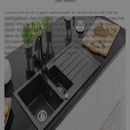
ideaal is voor het wassen van bestek en kleine vaatwerk, het
Lees meer
spoelen van fruit en het ontdooien van vlees. Als er meer mensen in
huis wonen en er is geen vaatwasser, en de afwas wordt met de
hand gedaan, dan zijn granitische gootstenen met twee kamers het
beste. Afhankelijk van je eigen behoeften kun je de juiste maten
kiezen die perfect passen bij het aanrecht of de keukenkast. Het is
zeker de moeite waard om te kiezen voor opties met een druiprek. In
ons assortiment vind je hoogwaardige granieten gootstenen die
voldoen aan de verwachtingen van de meest veeleisende klanten.
Bekijk ons aanbod en kies iets voor jezelf!