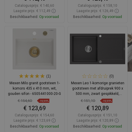
Catalogusprijs:
€ 140,60
Catalogusprijs:
€ 158,10
Laagste prijs: € 112,49
Laagste prijs: € 126,49
Beschikbaarheid:
Op voorraad
Beschikbaarheid:
Op voorraad
In winkelwagen
In winkelwagen
Vergelijk
favorite_border
Favoriet
Vergelijk
favorite_border
Favoriet
(1)
(0)
Mexen Milo granit gootsteen 1-
Mexen Leo 1-komorige granieten
komors 435 x 410 mm, wit,
gootsteen met afdruiprek 900 x
gouden sifon - 6505441000-20-G
500 mm, zwart gespikkeld,
chroom sifon - 6501901010-76
€ 154,60
€ 151,10
-19,99%
-19,99%
€ 123,69
€ 120,89
Catalogusprijs:
€ 154,60
Catalogusprijs:
€ 151,10
Laagste prijs: € 123,69
Laagste prijs: € 120,89
Beschikbaarheid:
Op voorraad
Beschikbaarheid:
Op voorraad