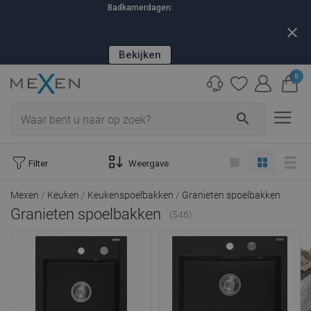
Badkamerdagen:
close
Bekijken
0
search
Filter
Weergave
Mexen
Keuken
Keukenspoelbakken
Granieten spoelbakken
Granieten spoelbakken
(546)