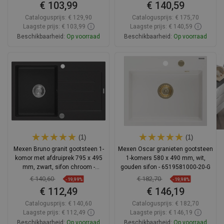
€ 103,99
€ 140,59
Catalogusprijs:
€ 129,90
Catalogusprijs:
€ 175,70
Laagste prijs: € 103,99
Laagste prijs: € 140,59
Beschikbaarheid:
Op voorraad
Beschikbaarheid:
Op voorraad
In winkelwagen
In winkelwagen
Vergelijk
favorite_border
Favoriet
Vergelijk
favorite_border
Favoriet
(1)
(1)
Mexen Bruno granit gootsteen 1-
Mexen Oscar granieten gootsteen
komor met afdruiprek 795 x 495
1-komers 580 x 490 mm, wit,
mm, zwart, sifon chroom -
gouden sifon - 6519581000-20-G
6513791010-77
€ 140,60
€ 182,70
-19,99%
-19,98%
€ 112,49
€ 146,19
Catalogusprijs:
€ 140,60
Catalogusprijs:
€ 182,70
Laagste prijs: € 112,49
Laagste prijs: € 146,19
Beschikbaarheid:
Op voorraad
Beschikbaarheid:
Op voorraad