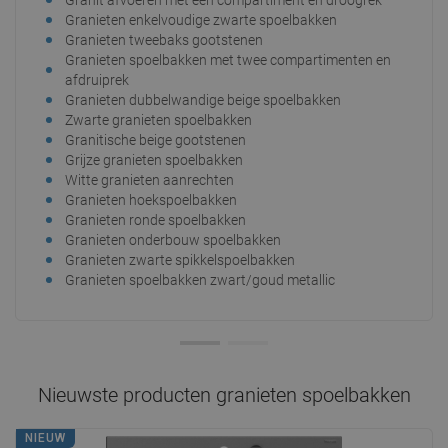
Granit afvoeren met één compartiment en droogrek
Gran
Granieten enkelvoudige zwarte spoelbakken
Gra
Granieten tweebaks gootstenen
Gran
Granieten spoelbakken met twee compartimenten en
Gran
afdruiprek
Gra
Granieten dubbelwandige beige spoelbakken
Gran
Zwarte granieten spoelbakken
Grij
Granitische beige gootstenen
Gra
Grijze granieten spoelbakken
Gran
Witte granieten aanrechten
zwa
Granieten hoekspoelbakken
Gran
Granieten ronde spoelbakken
Gran
Granieten onderbouw spoelbakken
Gra
Granieten zwarte spikkelspoelbakken
Gran
Granieten spoelbakken zwart/goud metallic
Gran
Nieuwste producten
granieten spoelbakken
NIEUW