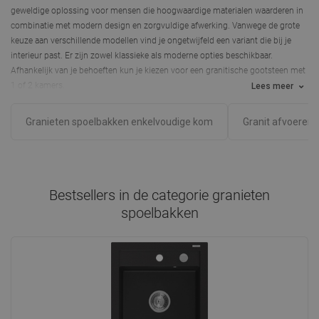
geweldige oplossing voor mensen die hoogwaardige materialen waarderen in
combinatie met modern design en zorgvuldige afwerking. Vanwege de grote
keuze aan verschillende modellen vind je ongetwijfeld een variant die bij je
interieur past. Er zijn zowel klassieke als moderne opties beschikbaar.
Afhankelijk van je behoeften kun je kiezen voor een
granitische gootsteen
met
1 of 2 kamers.
Lees meer
Granieten spoelbakken enkelvoudige kom
Granit afvoeren
Bestsellers in de categorie
granieten
spoelbakken