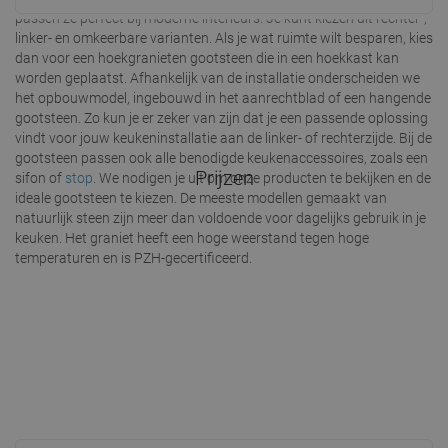
passen ze perfect bij moderne interieurs. Je kunt kiezen uit rechter-,
linker- en omkeerbare varianten. Als je wat ruimte wilt besparen, kies
dan voor een
hoekgranieten gootsteen
die in een hoekkast kan
worden geplaatst. Afhankelijk van de installatie onderscheiden we
het opbouwmodel, ingebouwd in het aanrechtblad of een hangende
gootsteen. Zo kun je er zeker van zijn dat je een passende oplossing
vindt voor jouw keukeninstallatie aan de linker- of rechterzijde. Bij de
gootsteen passen ook alle benodigde keukenaccessoires, zoals een
Prijzen
sifon of
stop
. We nodigen je uit om onze producten te bekijken en de
ideale gootsteen te kiezen. De meeste modellen gemaakt van
natuurlijk steen zijn meer dan voldoende voor dagelijks gebruik in je
keuken. Het graniet heeft een hoge weerstand tegen hoge
temperaturen en is PZH-gecertificeerd.