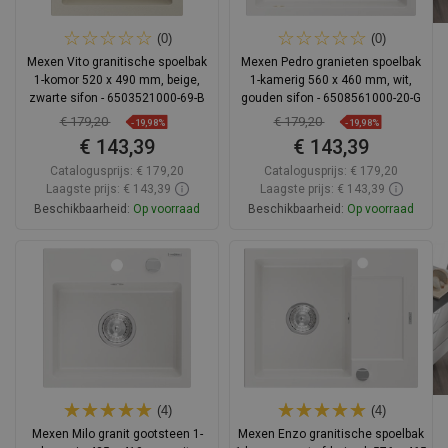
(0)
(0)
Mexen Vito granitische spoelbak
Mexen Pedro granieten spoelbak
1-komor 520 x 490 mm, beige,
1-kamerig 560 x 460 mm, wit,
zwarte sifon - 6503521000-69-B
gouden sifon - 6508561000-20-G
€ 179,20
€ 179,20
-19,98%
-19,98%
€ 143,39
€ 143,39
Catalogusprijs:
€ 179,20
Catalogusprijs:
€ 179,20
Laagste prijs: € 143,39
Laagste prijs: € 143,39
Beschikbaarheid:
Op voorraad
Beschikbaarheid:
Op voorraad
In winkelwagen
In winkelwagen
Vergelijk
favorite_border
Favoriet
Vergelijk
favorite_border
Favoriet
(4)
(4)
Mexen Milo granit gootsteen 1-
Mexen Enzo granitische spoelbak