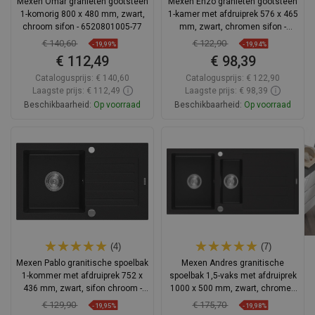
Mexen Omar granieten gootsteen
Mexen Enzo granieten gootsteen
1-komorig 800 x 480 mm, zwart,
1-kamer met afdruiprek 576 x 465
chroom sifon - 6520801005-77
mm, zwart, chromen sifon -
6506571005-77
€ 140,60
€ 122,90
-19,99%
-19,94%
€ 112,49
€ 98,39
Catalogusprijs:
€ 140,60
Catalogusprijs:
€ 122,90
Laagste prijs: € 112,49
Laagste prijs: € 98,39
Beschikbaarheid:
Op voorraad
Beschikbaarheid:
Op voorraad
In winkelwagen
In winkelwagen
Vergelijk
favorite_border
Favoriet
Vergelijk
favorite_border
Favoriet
(4)
(7)
Mexen Pablo granitische spoelbak
Mexen Andres granitische
1-kommer met afdruiprek 752 x
spoelbak 1,5-vaks met afdruiprek
436 mm, zwart, sifon chroom -
1000 x 500 mm, zwart, chromen
6510751010-77
sifon - 6515101510-77
€ 129,90
€ 175,70
-19,95%
-19,98%