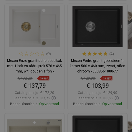
In winkelwagen
In winkelwagen
Vergelijk
favorite_border
Favoriet
Vergelijk
favorite_border
Favoriet
(0)
(4)
Mexen Enzo granitische spoelbak
Mexen Pedro granit gootsteen 1-
met 1 bak en afdruiprek 576 x 465
kamer 560 x 460 mm, zwart, sifon
mm, wit, gouden sifon -
chroom - 6508561000-77
6506571005-20-G
€ 172,20
€ 129,90
-19,98%
-19,95%
€ 137,79
€ 103,99
Catalogusprijs:
€ 172,20
Catalogusprijs:
€ 129,90
Laagste prijs: € 137,79
Laagste prijs: € 103,99
Beschikbaarheid:
Op voorraad
Beschikbaarheid:
Op voorraad
In winkelwagen
In winkelwagen
Vergelijk
favorite_border
Favoriet
Vergelijk
favorite_border
Favoriet