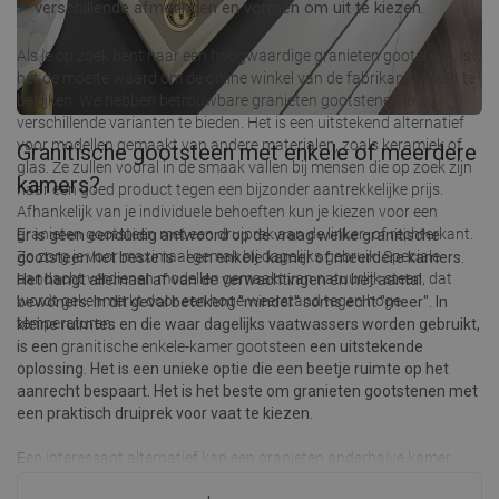
verschillende afmetingen en vormen om uit te kiezen.
Als je op zoek bent naar een hoogwaardige
granieten gootsteen
, is
het de moeite waard om de online winkel van de fabrikant Mexen te
bekijken. We hebben betrouwbare granieten gootstenen in
verschillende varianten te bieden. Het is een uitstekend alternatief
voor modellen gemaakt van andere materialen, zoals keramiek of
Granitische gootsteen met enkele of meerdere
glas. Ze zullen vooral in de smaak vallen bij mensen die op zoek zijn
kamers?
naar een goed product tegen een bijzonder aantrekkelijke prijs.
Afhankelijk van je individuele behoeften kun je kiezen voor een
granieten gootsteen met een druiprek aan de linker- of rechterkant.
Er is geen eenduidig antwoord op de vraag welke granitische
Zo zorg je voor maximaal gemak bij dagelijks gebruik. Speciale
gootsteen het beste is - een enkele kamer of meerdere kamers.
aandacht verdienen modellen gemaakt van natuurlijk steen, dat
Het hangt allemaal af van de verwachtingen en het aantal
wordt gekenmerkt door een hoge weerstand tegen hoge
bewoners. In dit geval betekent "minder" soms echt "meer". In
temperaturen.
kleine ruimtes en die waar dagelijks vaatwassers worden gebruikt,
is een
granitische enkele-kamer gootsteen
een uitstekende
oplossing. Het is een unieke optie die een beetje ruimte op het
aanrecht bespaart. Het is het beste om granieten gootstenen met
een praktisch druiprek voor vaat te kiezen.
Een interessant alternatief kan een granieten anderhalve kamer
gootsteen zijn. Deze is uitgerust met een extra, kleine kamer die