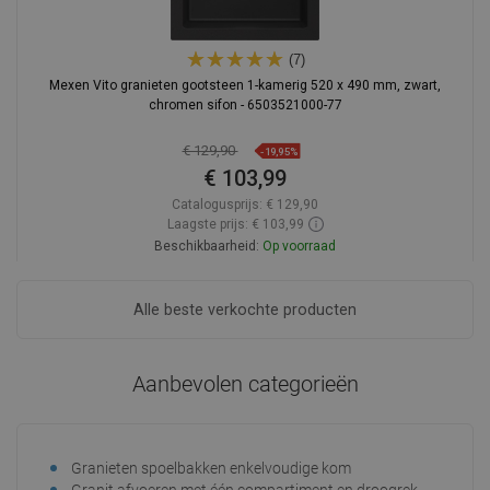
(7)
Mexen Vito granieten gootsteen 1-kamerig 520 x 490 mm, zwart,
chromen sifon - 6503521000-77
€ 129,90
-19,95%
€ 103,99
Catalogusprijs:
€ 129,90
Laagste prijs: € 103,99
Beschikbaarheid:
Op voorraad
In winkelwagen
Alle beste verkochte producten
Vergelijk
favorite_border
Favoriet
Aanbevolen categorieën
Granieten spoelbakken enkelvoudige kom
Gran