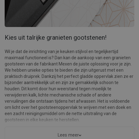
Kies uit talrijke granieten gootstenen!
Wil je dat de inrichting van je keuken stijlvol en tegelijkertijd
maximaal functioneel is? Dan kan de aankoop van een granieten
gootsteen van de fabrikant Mexen de juiste oplossing voor je zijn.
We hebben unieke opties te bieden die zijn uitgerust met een
praktisch druiprek. Dankzij het perfect gladde oppervlak zien ze er
bijzonder aantrekkelijk uit en zijn ze gemakkelijk schoon te
houden. Dit komt door hun weerstand tegen moeilijk te
verwijderen kalk, lichte mechanische schade of andere
vervuilingen die ontstaan tijdens het afwassen. Het is voldoende
om licht over het gootsteenoppervlak te wrijven met een doek en
een zacht reinigingsmiddel om de nette uitstraling van de
gootsteen in elke keuken te herstellen.
De onmiskenbare voordelen van onze gootstenen zijn het prachtige
Lees meer
ontwerp. Ondanks hun eenvoud zien ze er bijzonder elegant uit en