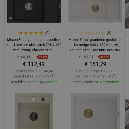
(6)
(0)
Mexen Elias granitische spoelbak
Mexen Omar granieten gootsteen
met 1 kom en afdruiprek 795 x 480
1-komorige 800 x 480 mm, wit,
mm, zwart, chroomsifon -
gouden sifon - 6520801005-20-G
6511791005-77
€ 140,60
€ 189,70
-19,99%
-19,98%
€ 112,49
€ 151,79
Catalogusprijs:
€ 140,60
Catalogusprijs:
€ 189,70
Laagste prijs: € 112,49
Laagste prijs: € 151,79
Beschikbaarheid:
Op voorraad
Beschikbaarheid:
Op voorraad
In winkelwagen
In winkelwagen
Vergelijk
favorite_border
Favoriet
Vergelijk
favorite_border
Favoriet