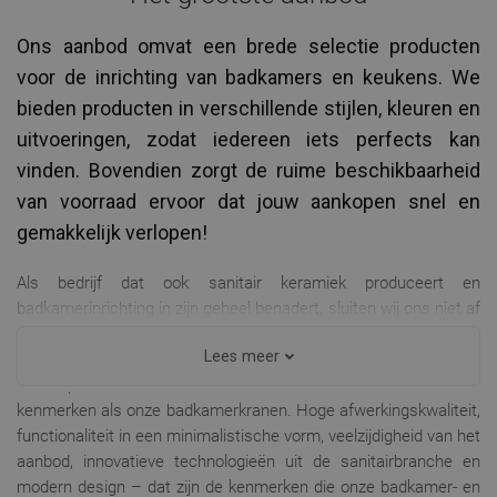
Ons aanbod omvat een brede selectie producten
voor de inrichting van badkamers en keukens. We
bieden producten in verschillende stijlen, kleuren en
uitvoeringen, zodat iedereen iets perfects kan
vinden. Bovendien zorgt de ruime beschikbaarheid
van voorraad ervoor dat jouw aankopen snel en
gemakkelijk verlopen!
Als bedrijf dat ook sanitair keramiek produceert en
badkamerinrichting in zijn geheel benadert, sluiten wij ons niet af
voor innovatieve oplossingen – zowel wat betreft modern
Lees meer
design als de breedte van ons assortiment. Wij bieden ook vele
keukenproducten die dezelfde innovatie en betrouwbaarheid
kenmerken als onze badkamerkranen. Hoge afwerkingskwaliteit,
functionaliteit in een minimalistische vorm, veelzijdigheid van het
aanbod, innovatieve technologieën uit de sanitairbranche en
modern design – dat zijn de kenmerken die onze badkamer- en