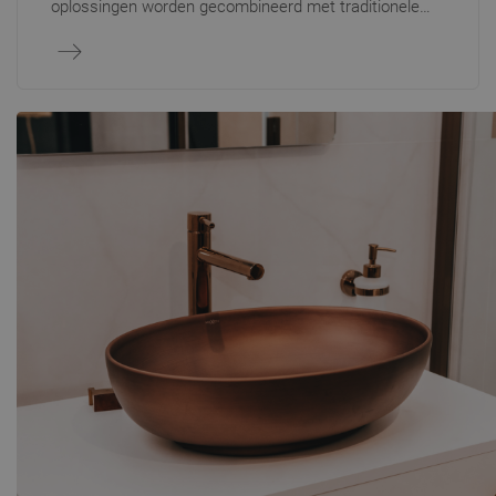
oplossingen worden gecombineerd met traditionele
zakelijke relaties. Ons B2B-platform maakt het voor
bedrijven zoals aannemers, projectontwikkelaars en
leveranciers mogelijk om snel en veilig online
bestellingen te plaatsen zonder telefonisch contact.
Geregistreerde gebruikers hebben toegang tot het
volledige productassortiment, individuele prijslijsten,
kortingen en bestelgeschiedenis. Voor klanten die een
meer persoonlijke aanpak wensen, bieden onze
accountmanagers volledige ondersteuning, van advies
tot prijsafspraken. Zo is samenwerken met ons
gemakkelijk, transparant en afgestemd op elke
zakelijke partner.