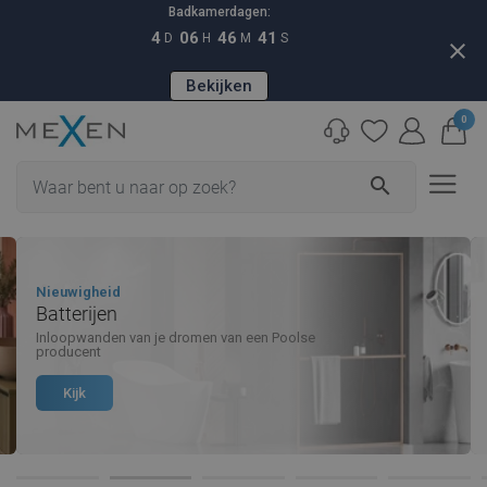
Badkamerdagen:
4
06
46
40
D
H
M
S
close
Bekijken
0
search
Mexen Netherlands
Nieuwigheid
Batterijen
Inloopwanden van je dromen van een Poolse
producent
Kijk