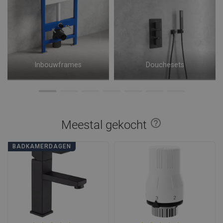
Inbouwframes
Douchesets
help_outline
Meestal gekocht
BADKAMERDAGEN