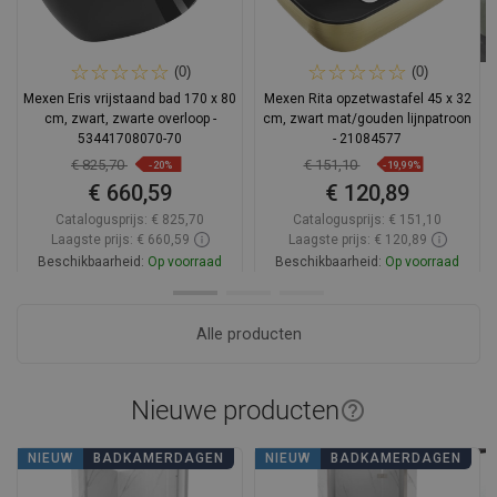
(0)
(0)
Mexen Eris vrijstaand bad 170 x 80
Mexen Rita opzetwastafel 45 x 32
cm, zwart, zwarte overloop -
cm, zwart mat/gouden lijnpatroon
53441708070-70
- 21084577
€ 825,70
€ 151,10
-20%
-19,99%
€ 660,59
€ 120,89
Catalogusprijs:
€ 825,70
Catalogusprijs:
€ 151,10
Laagste prijs: € 660,59
Laagste prijs: € 120,89
Beschikbaarheid:
Op voorraad
Beschikbaarheid:
Op voorraad
In winkelwagen
In winkelwagen
Alle producten
Vergelijk
favorite_border
Favoriet
Vergelijk
favorite_border
Favoriet
Nieuwe producten
help_outline
NIEUW
BADKAMERDAGEN
NIEUW
BADKAMERDAGEN