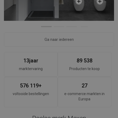
Ga naar iedereen
1
3
jaar
8
9
5
3
8
marktervaring
Producten te koop
5
7
6
1
1
9
+
2
7
voltooide bestellingen
e-commerce markten in
Europa