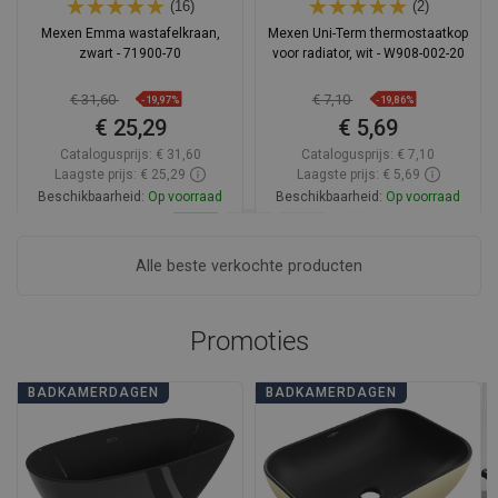
(16)
(2)
Mexen Emma wastafelkraan,
Mexen Uni-Term thermostaatkop
zwart - 71900-70
voor radiator, wit - W908-002-20
€ 31,60
€ 7,10
-19,97%
-19,86%
€ 25,29
€ 5,69
Catalogusprijs:
€ 31,60
Catalogusprijs:
€ 7,10
Laagste prijs: € 25,29
Laagste prijs: € 5,69
Beschikbaarheid:
Op voorraad
Beschikbaarheid:
Op voorraad
In winkelwagen
In winkelwagen
Alle beste verkochte producten
Vergelijk
favorite_border
Favoriet
Vergelijk
favorite_border
Favoriet
Promoties
BADKAMERDAGEN
BADKAMERDAGEN