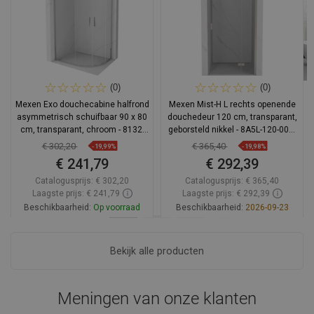
(0)
(0)
Mexen Exo douchecabine halfrond
Mexen Mist-H L rechts openende
asymmetrisch schuifbaar 90 x 80
douchedeur 120 cm, transparant,
cm, transparant, chroom - 8132-
geborsteld nikkel - 8A5L-120-000-
090-080-01-00
97-00-P
€ 302,20
€ 365,40
-19,99%
-19,98%
€ 241,79
€ 292,39
Catalogusprijs:
€ 302,20
Catalogusprijs:
€ 365,40
Laagste prijs: € 241,79
Laagste prijs: € 292,39
Beschikbaarheid:
Op voorraad
Beschikbaarheid:
2026-09-23
In winkelwagen
In winkelwagen
Bekijk alle producten
Vergelijk
favorite_border
Favoriet
Vergelijk
favorite_border
Favoriet
Meningen van onze klanten