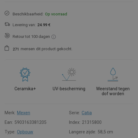
Beschikbaarheid:
Op voorraad
Levering van:
24.99 €
Retour tot 100 dagen
mensen
dit product gekocht.
2
7
1
Ceramika+
UV-bescherming
Weerstand tegen
dof worden
Merk:
Mexen
Serie:
Catia
Ean:
5903163381205
Index:
21315800
Type:
Opbouw
Langere zijde:
58,5 cm