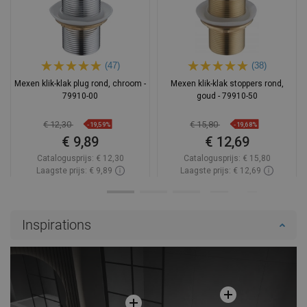
(47)
(38)
Mexen klik-klak plug rond, chroom -
Mexen klik-klak stoppers rond,
79910-00
goud - 79910-50
€ 12,30
€ 15,80
-19,59%
-19,68%
€ 9,89
€ 12,69
Catalogusprijs:
€ 12,30
Catalogusprijs:
€ 15,80
Laagste prijs: € 9,89
Laagste prijs: € 12,69
Beschikbaarheid:
Op voorraad
Beschikbaarheid:
Op voorraad
In winkelwagen
In winkelwagen
Inspirations
Vergelijk
favorite_border
Favoriet
Vergelijk
favorite_border
Favoriet