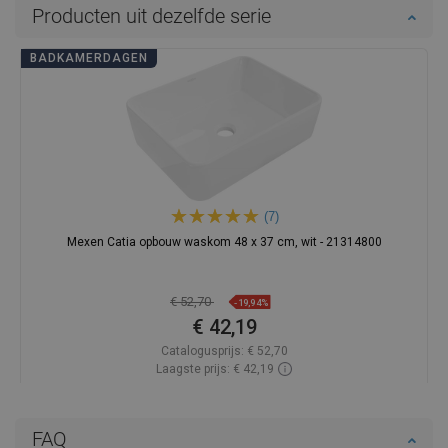
Producten uit dezelfde serie
BADKAMERDAGEN
(7)
Mexen Catia opbouw waskom 48 x 37 cm, wit - 21314800
€ 52,70
-19,94%
€ 42,19
Catalogusprijs:
€ 52,70
Laagste prijs: € 42,19
Beschikbaarheid:
Op voorraad
In winkelwagen
FAQ