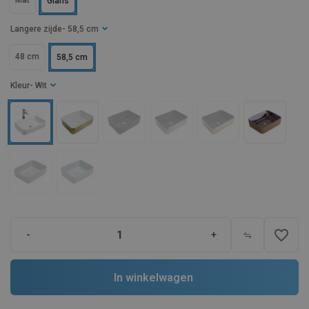
Mat
Glans
Langere zijde
- 58,5 cm
48 cm
58,5 cm
Kleur
- Wit
favorite_border
-
+
In winkelwagen