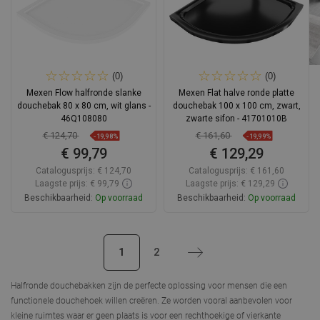
(0)
(0)
Mexen Flow halfronde slanke
Mexen Flat halve ronde platte
douchebak 80 x 80 cm, wit glans -
douchebak 100 x 100 cm, zwart,
46Q108080
zwarte sifon - 41701010B
€ 124,70
€ 161,60
-19,98%
-19,99%
€ 99,79
€ 129,29
Catalogusprijs:
€ 124,70
Catalogusprijs:
€ 161,60
Laagste prijs: € 99,79
Laagste prijs: € 129,29
Beschikbaarheid:
Op voorraad
Beschikbaarheid:
Op voorraad
In winkelwagen
In winkelwagen
1
2
Volgende
Vergelijk
favorite_border
Favoriet
Vergelijk
favorite_border
Favoriet
Halfronde douchebakken
zijn de perfecte oplossing voor mensen die een
functionele douchehoek willen creëren. Ze worden vooral aanbevolen voor
kleine ruimtes waar er geen plaats is voor een rechthoekige of vierkante