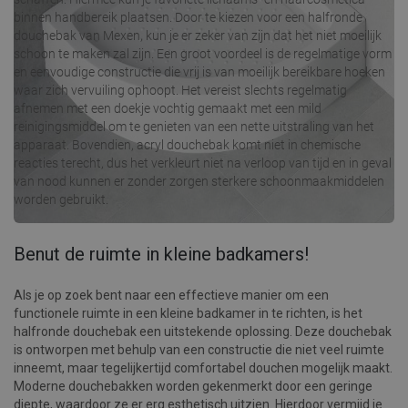
binnen handbereik plaatsen. Door te kiezen voor een halfronde
douchebak van Mexen, kun je er zeker van zijn dat het niet moeilijk
schoon te maken zal zijn. Een groot voordeel is de regelmatige vorm
en eenvoudige constructie die vrij is van moeilijk bereikbare hoeken
waar zich vervuiling ophoopt. Het vereist slechts regelmatig
afnemen met een doekje vochtig gemaakt met een mild
reinigingsmiddel om te genieten van een nette uitstraling van het
apparaat. Bovendien, acryl douchebak komt niet in chemische
reacties terecht, dus het verkleurt niet na verloop van tijd en in geval
van nood kunnen er zonder zorgen sterkere schoonmaakmiddelen
worden gebruikt.
Benut de ruimte in kleine badkamers!
Als je op zoek bent naar een effectieve manier om een
functionele ruimte in een kleine badkamer in te richten, is het
halfronde douchebak een uitstekende oplossing. Deze douchebak
is ontworpen met behulp van een constructie die niet veel ruimte
inneemt, maar tegelijkertijd comfortabel douchen mogelijk maakt.
Moderne douchebakken worden gekenmerkt door een geringe
diepte, waardoor ze er erg esthetisch uitzien. Hierdoor vermijd je