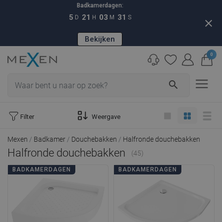
Badkamerdagen:
5
21
03
29
D
H
M
S
close
Bekijken
0
search
Filter
Weergave
Mexen
Badkamer
Douchebakken
Halfronde douchebakken
Halfronde douchebakken
(45)
BADKAMERDAGEN
BADKAMERDAGEN