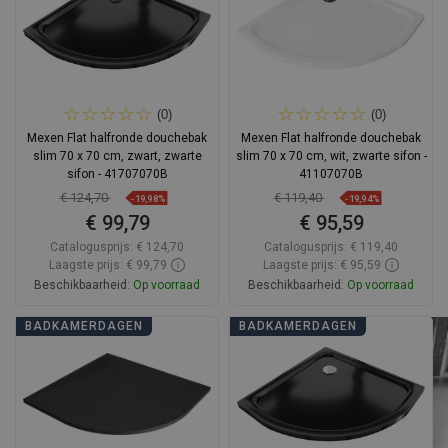
(0)
(0)
Mexen Flat halfronde douchebak
Mexen Flat halfronde douchebak
slim 70 x 70 cm, zwart, zwarte
slim 70 x 70 cm, wit, zwarte sifon -
sifon - 41707070B
41107070B
€ 124,70
€ 119,40
-19,98%
-19,94%
€ 99,79
€ 95,59
Catalogusprijs:
€ 124,70
Catalogusprijs:
€ 119,40
Laagste prijs: € 99,79
Laagste prijs: € 95,59
Beschikbaarheid:
Op voorraad
Beschikbaarheid:
Op voorraad
In winkelwagen
In winkelwagen
BADKAMERDAGEN
BADKAMERDAGEN
Vergelijk
favorite_border
Favoriet
Vergelijk
favorite_border
Favoriet