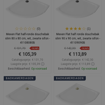
(0)
(1)
Mexen Flat half-ronde douchebak
Mexen Flat half ronde douchebak
slim 80 x 80 cm, wit, zwarte sifon -
slim 90 x 90 cm, wit, zwarte sifon -
41108080B
41109090B
€ 131,70
€ 142,30
-19,98%
-19,96%
€ 105,39
€ 113,89
Catalogusprijs:
€ 131,70
Catalogusprijs:
€ 142,30
Laagste prijs: € 105,39
Laagste prijs: € 113,89
Beschikbaarheid:
Op voorraad
Beschikbaarheid:
Op voorraad
In winkelwagen
In winkelwagen
BADKAMERDAGEN
BADKAMERDAGEN
Vergelijk
favorite_border
Favoriet
Vergelijk
favorite_border
Favoriet