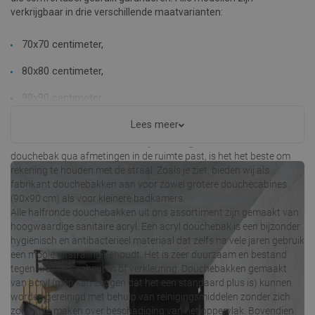
verkrijgbaar in drie verschillende maatvarianten:
70x70 centimeter,
80x80 centimeter,
90x90 centimeter.
Lees meer
Bovendien kan de diepte worden gekozen in een bereik van 1 tot 4
centimeter. Om er zeker van te zijn dat de gekozen halfronde
douchebak qua afmetingen in de ruimte past, is het het beste om
rekening te houden met de straal. Zoals je ziet, bieden wij als
fabrikant douchebakken aan voor zowel grotere douchecabines
(90x90 cm) als voor kleinere badkamers.
Alle halfronde douchebakken uit ons assortiment zijn gemaakt van
hoogwaardige sanitaire acryl. Een acryl douchebak is een bijzonder
hygiënisch en antibacterieel materiaal dat zelfs na vele jaren gebruik
een mooie uitstraling behoudt. Het is zeer duurzaam en bestand
tegen krassen, scheuren of verkleuring. Douchebakken gemaakt
van acryl (men kan zeggen dat het een standaard plus is) kunnen
worden gereinigd met behulp van reinigingsmiddelen zonder zich
zorgen te maken over beschadiging van het oppervlak. Bovendien