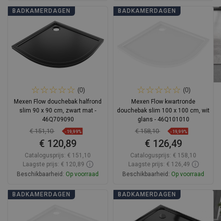
In winkelwagen
In winkelwagen
BADKAMERDAGEN
BADKAMERDAGEN
Vergelijk
favorite_border
Favoriet
Vergelijk
favorite_border
Favoriet
(0)
(0)
Mexen Flow douchebak halfrond
Mexen Flow kwartronde
slim 90 x 90 cm, zwart mat -
douchebak slim 100 x 100 cm, wit
46Q709090
glans - 46Q101010
€ 151,10
€ 158,10
-19,99%
-19,99%
€ 120,89
€ 126,49
Catalogusprijs:
€ 151,10
Catalogusprijs:
€ 158,10
Laagste prijs: € 120,89
Laagste prijs: € 126,49
Beschikbaarheid:
Op voorraad
Beschikbaarheid:
Op voorraad
In winkelwagen
In winkelwagen
BADKAMERDAGEN
BADKAMERDAGEN
Vergelijk
favorite_border
Favoriet
Vergelijk
favorite_border
Favoriet