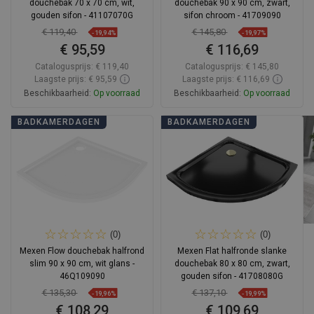
douchebak 70 x 70 cm, wit,
douchebak 90 x 90 cm, zwart,
gouden sifon - 41107070G
sifon chroom - 41709090
€ 119,40
€ 145,80
-19,94%
-19,97%
€ 95,59
€ 116,69
Catalogusprijs:
€ 119,40
Catalogusprijs:
€ 145,80
Laagste prijs: € 95,59
Laagste prijs: € 116,69
Beschikbaarheid:
Op voorraad
Beschikbaarheid:
Op voorraad
In winkelwagen
In winkelwagen
BADKAMERDAGEN
BADKAMERDAGEN
Vergelijk
favorite_border
Favoriet
Vergelijk
favorite_border
Favoriet
(0)
(0)
Mexen Flow douchebak halfrond
Mexen Flat halfronde slanke
slim 90 x 90 cm, wit glans -
douchebak 80 x 80 cm, zwart,
46Q109090
gouden sifon - 41708080G
€ 135,30
€ 137,10
-19,96%
-19,99%
€ 108,29
€ 109,69