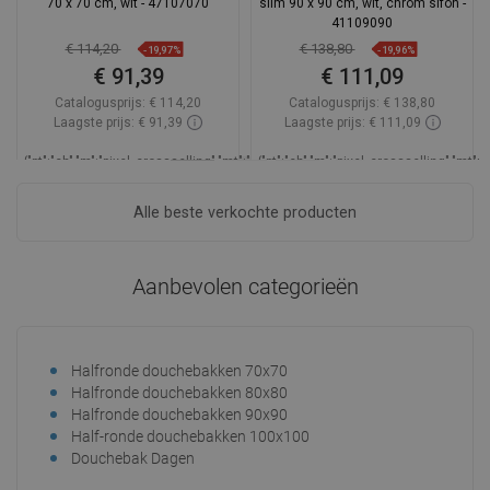
70 x 70 cm, wit - 47107070
slim 90 x 90 cm, wit, chrom sifon -
41109090
€ 114,20
€ 138,80
-19,97%
-19,96%
€ 91,39
€ 111,09
Catalogusprijs:
€ 114,20
Catalogusprijs:
€ 138,80
Laagste prijs: € 91,39
Laagste prijs: € 111,09
_LSCESI-
{"pt":"ch","m":"pixel_crossselling","mt":"hookDisplayProductAvailabilityEsi","mp":
{"pt":"ch","m":"pixel_crossselling","mt"
START_
Beschikbaarheid:
Op voorraad
Beschi
Alle beste verkochte producten
_LSCESIEND_
In winkelwagen
In winkelwagen
Aanbevolen categorieën
Vergelijk
favorite_border
Favoriet
Vergelijk
favorite_border
Favoriet
Halfronde douchebakken 70x70
Halfronde douchebakken 80x80
Halfronde douchebakken 90x90
Half-ronde douchebakken 100x100
Douchebak Dagen