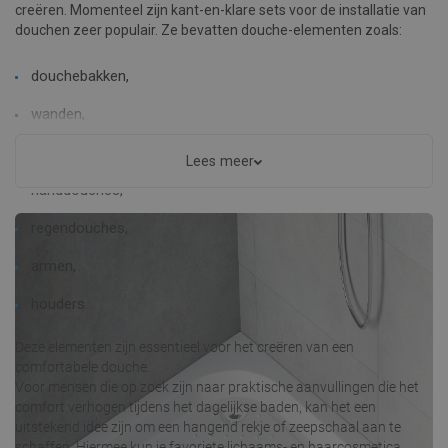
creëren. Momenteel zijn kant-en-klare sets voor de installatie van
douchen zeer populair. Ze bevatten douche-elementen zoals:
douchebakken,
wanden,
kranen,
Lees meer
handdouches,
regendouches,
armen,
houders.
Deze elementen zijn essentieel voor het creëren van een
comfortabele douche.
Voor mensen die op zoek zijn naar praktische aanvullingen die het
comfort verhogen tijdens het dagelijkse baden, kan het een
uitstekend idee zijn om een hangend rekje of zeepschaal aan te
schaffen. Hiermee kun je favoriete lichaams- en haarcosmetica