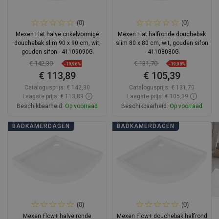
(0)
(0)
Mexen Flat halve cirkelvormige
Mexen Flat halfronde douchebak
douchebak slim 90 x 90 cm, wit,
slim 80 x 80 cm, wit, gouden sifon
gouden sifon - 41109090G
- 41108080G
€ 142,30
€ 131,70
-19,96%
-19,98%
€ 113,89
€ 105,39
Catalogusprijs:
€ 142,30
Catalogusprijs:
€ 131,70
Laagste prijs: € 113,89
Laagste prijs: € 105,39
Beschikbaarheid:
Op voorraad
Beschikbaarheid:
Op voorraad
In winkelwagen
In winkelwagen
BADKAMERDAGEN
BADKAMERDAGEN
Vergelijk
favorite_border
Favoriet
Vergelijk
favorite_border
Favoriet
(0)
(0)
Mexen Flow+ halve ronde
Mexen Flow+ douchebak halfrond