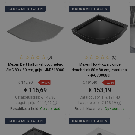
In winkelwagen
In winkelwagen
BADKAMERDAGEN
BADKAMERDAGEN
Vergelijk
favorite_border
Favoriet
Vergelijk
favorite_border
Favoriet
(0)
(0)
Mexen Bert halfcirkel douchebak
Mexen Flow+ kwartronde
SMC 80 x 80 cm, grijs - 4KR618080
douchebak 80 x 80 cm, zwart mat
- 46Q708080H
€ 145,80
€ 191,40
-19,97%
-19,96%
€ 116,69
€ 153,19
Catalogusprijs:
€ 145,80
Catalogusprijs:
€ 191,40
Laagste prijs: € 116,69
Laagste prijs: € 153,19
Beschikbaarheid:
Op voorraad
Beschikbaarheid:
Op voorraad
In winkelwagen
In winkelwagen
BADKAMERDAGEN
BADKAMERDAGEN
Vergelijk
favorite_border
Favoriet
Vergelijk
favorite_border
Favoriet