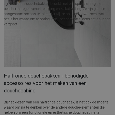
zijn halfronde douchebakken bedekt met een speciale laag die
beschermt tegen verontreiniging en kalkafzetting. Ze zijn glad en
aangenaam om aan te raken, terwijl ze ook snel opwarmen, wat -
het is het waard om te onthouden - het comfort tijdens het douchen
vergroot.
Halfronde douchebakken - benodigde
accessoires voor het maken van een
douchecabine
Bij het kiezen van een halfronde douchebak, is het ook de moeite
waard om na te denken over de andere douche-elementen die
helpen om een functionele en esthetische douchecabine te