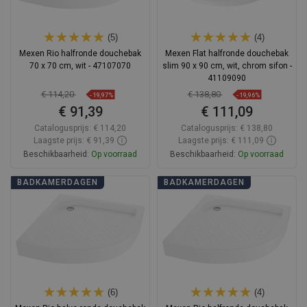
(5)
(4)
Mexen Rio halfronde douchebak
Mexen Flat halfronde douchebak
70 x 70 cm, wit - 47107070
slim 90 x 90 cm, wit, chrom sifon -
41109090
€ 114,20
€ 138,80
-19,97%
-19,96%
€ 91,39
€ 111,09
Catalogusprijs:
€ 114,20
Catalogusprijs:
€ 138,80
Laagste prijs: € 91,39
Laagste prijs: € 111,09
Beschikbaarheid:
Op voorraad
Beschikbaarheid:
Op voorraad
In winkelwagen
In winkelwagen
BADKAMERDAGEN
BADKAMERDAGEN
Vergelijk
favorite_border
Favoriet
Vergelijk
favorite_border
Favoriet
(6)
(4)