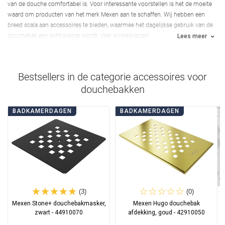
van de douche comfortabel is. Voor interessante voorstellen is het de moeite
waard om producten van het merk Mexen aan te schaffen.
Wij hebben een
breed scala aan accessoires te bieden, waarmee het dagelijkse gebruik van de
douchebak een echt plezier wordt.
Veel winkelplezier!
Lees meer
Bestsellers in de categorie
accessoires voor
douchebakken
BADKAMERDAGEN
BADKAMERDAGEN
(3)
(0)
Mexen Stone+ douchebakmasker,
Mexen Hugo douchebak
zwart - 44910070
afdekking, goud - 42910050