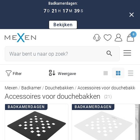
Badkamerdagen:
7
21
17
37
D
H
M
S
close
Bekijken
0
search
Filter
Weergave
Mexen
Badkamer
Douchebakken
Accessoires voor douchebakken
Accessoires voor douchebakken
(21)
BADKAMERDAGEN
BADKAMERDAGEN