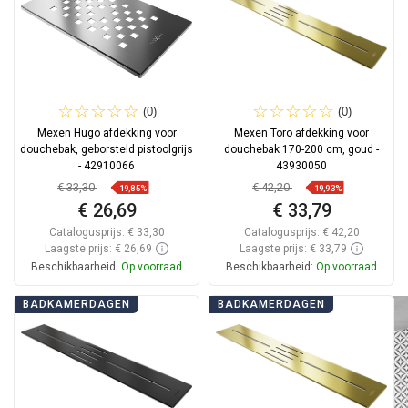
(0)
(0)
Mexen Hugo afdekking voor
Mexen Toro afdekking voor
douchebak, geborsteld pistoolgrijs
douchebak 170-200 cm, goud -
- 42910066
43930050
€ 33,30
€ 42,20
-19,85%
-19,93%
€ 26,69
€ 33,79
Catalogusprijs:
€ 33,30
Catalogusprijs:
€ 42,20
Laagste prijs: € 26,69
Laagste prijs: € 33,79
Beschikbaarheid:
Op voorraad
Beschikbaarheid:
Op voorraad
In winkelwagen
In winkelwagen
BADKAMERDAGEN
BADKAMERDAGEN
Vergelijk
favorite_border
Favoriet
Vergelijk
favorite_border
Favoriet