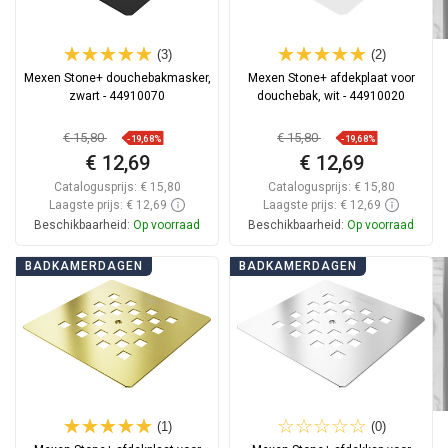
(3)
(2)
Mexen Stone+ douchebakmasker,
Mexen Stone+ afdekplaat voor
zwart - 44910070
douchebak, wit - 44910020
€ 15,80
€ 15,80
-19,68%
-19,68%
€ 12,69
€ 12,69
Catalogusprijs:
€ 15,80
Catalogusprijs:
€ 15,80
Laagste prijs: € 12,69
Laagste prijs: € 12,69
Beschikbaarheid:
Op voorraad
Beschikbaarheid:
Op voorraad
In winkelwagen
In winkelwagen
BADKAMERDAGEN
BADKAMERDAGEN
Vergelijk
favorite_border
Favoriet
Vergelijk
favorite_border
Favoriet
(1)
(0)