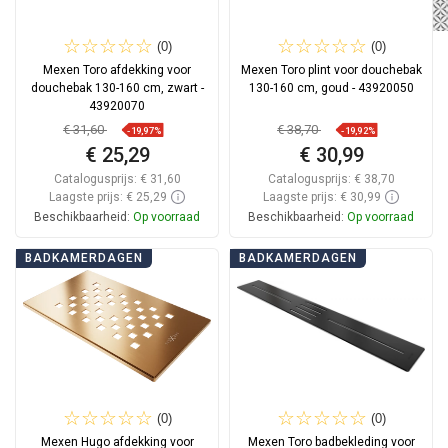
(0)
(0)
Mexen Toro afdekking voor
Mexen Toro plint voor douchebak
douchebak 130-160 cm, zwart -
130-160 cm, goud - 43920050
43920070
€ 31,60
€ 38,70
-19,97%
-19,92%
€ 25,29
€ 30,99
Catalogusprijs:
€ 31,60
Catalogusprijs:
€ 38,70
Laagste prijs: € 25,29
Laagste prijs: € 30,99
Beschikbaarheid:
Op voorraad
Beschikbaarheid:
Op voorraad
In winkelwagen
In winkelwagen
BADKAMERDAGEN
BADKAMERDAGEN
Vergelijk
favorite_border
Favoriet
Vergelijk
favorite_border
Favoriet
(0)
(0)
Mexen Hugo afdekking voor
Mexen Toro badbekleding voor