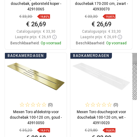
douchebak, geborsteld koper -
douchebak 170-200 cm, zwart -
42910065
43930070
€ 33,30
€ 33,30
-19,85%
-19,85%
€ 26,69
€ 26,69
Catalogusprijs:
€ 33,30
Catalogusprijs:
€ 33,30
Laagste prijs: € 26,69
Laagste prijs: € 26,69
Beschikbaarheid:
Op voorraad
Beschikbaarheid:
Op voorraad
In winkelwagen
In winkelwagen
BADKAMERDAGEN
BADKAMERDAGEN
Vergelijk
favorite_border
Favoriet
Vergelijk
favorite_border
Favoriet
(0)
(0)
Mexen Toro afdekstrip voor
Mexen Toro douchegoot voor
douchebak 100-120 cm, goud -
douchebak 100-120 cm, wit -
43910050
43910020
€ 35,20
€ 29,80
-19,91%
-19,83%