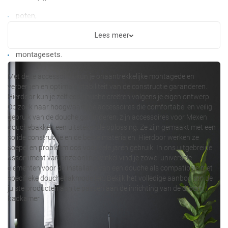
poten,
montageonderlagen,
Lees meer
montagesets.
Met deze accessoires kun je onaantrekkelijke montagedelen
verbergen en optimale stabiliteit van de constructie garanderen.
Hierdoor kun je zelf een douche creëren volgens je eigen ontwerp.
Op zoek naar hoogwaardige accessoires die comfortabel en veilig
gebruik van de douche garanderen, zijn accessoires voor Mexen
douchebakken een uitstekende oplossing. Ze zijn gemaakt met een
solide constructie en de beste materialen. Hierdoor werken ze
soepel en probleemloos voor vele jaren gebruik. In ons uitgebreide
assortiment van onze online winkel vind je zowel universele
elementen voor de installatie van een douche als compatibele met
specifieke douchebakmodellen. Bekijk het volledige aanbod om de
juiste producten aan te passen aan de inrichting van de droom
badkamer.