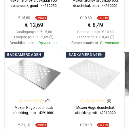
Mexen Stone+ afdekplaat voor
Mexen Stone+ afdekkap voor
douchebak, goud - 44910050
douchebak, inox - 44910001
€ 15,80
€ 10,60
-19,68%
-19,91%
€ 12,69
€ 8,49
Catalogusprijs:
€ 15,80
Catalogusprijs:
€ 10,60
Laagste prijs: € 12,69
Laagste prijs: € 8,49
Beschikbaarheid:
Op voorraad
Beschikbaarheid:
Op voorraad
In winkelwagen
In winkelwagen
BADKAMERDAGEN
BADKAMERDAGEN
Vergelijk
favorite_border
Favoriet
Vergelijk
favorite_border
Favoriet
(0)
(0)
Mexen Hugo douchebak
Mexen Hugo douchebak
afdekking, inox - 42910001
afdekking, wit - 42910020
€ 21,10
€ 28,10
-19,95%
-19,96%