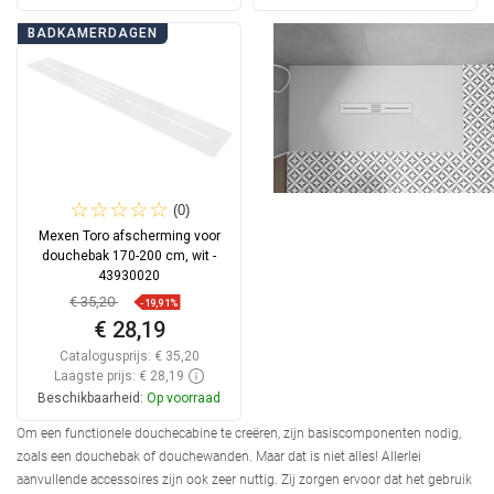
In winkelwagen
In winkelwagen
BADKAMERDAGEN
Vergelijk
favorite_border
Favoriet
Vergelijk
favorite_border
Favoriet
(0)
Mexen Toro afscherming voor
douchebak 170-200 cm, wit -
43930020
€ 35,20
-19,91%
€ 28,19
Catalogusprijs:
€ 35,20
Laagste prijs: € 28,19
Beschikbaarheid:
Op voorraad
Om een functionele douchecabine te creëren, zijn basiscomponenten nodig,
In winkelwagen
zoals een douchebak of douchewanden. Maar dat is niet alles! Allerlei
aanvullende accessoires zijn ook zeer nuttig. Zij zorgen ervoor dat het gebruik
Vergelijk
favorite_border
Favoriet