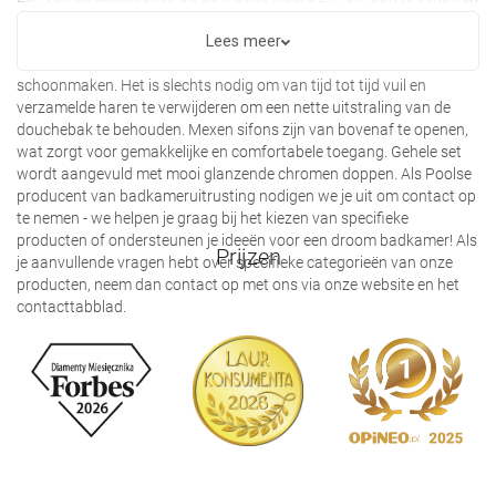
voor de installatie van een douche zijn sifons voor Mexen
douchebakken. Daarmee kun je de armaturen aansluiten op het
Lees meer
sanitair. Met dit kleine onderdeel kun je gemakkelijker de badkamer
schoonmaken. Het is slechts nodig om van tijd tot tijd vuil en
verzamelde haren te verwijderen om een nette uitstraling van de
douchebak te behouden. Mexen sifons zijn van bovenaf te openen,
wat zorgt voor gemakkelijke en comfortabele toegang. Gehele set
wordt aangevuld met mooi glanzende chromen doppen. Als Poolse
producent van badkameruitrusting nodigen we je uit om contact op
te nemen - we helpen je graag bij het kiezen van specifieke
producten of ondersteunen je ideeën voor een droom badkamer! Als
Prijzen
je aanvullende vragen hebt over specifieke categorieën van onze
producten, neem dan contact op met ons via onze website en het
contacttabblad.