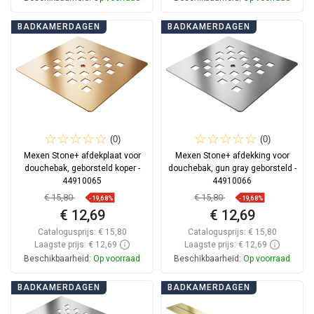
In winkelwagen
In winkelwagen
BADKAMERDAGEN
BADKAMERDAGEN
Vergelijk
favorite_border
Favoriet
Vergelijk
favorite_border
Favoriet
(0)
(0)
Mexen Stone+ afdekplaat voor
Mexen Stone+ afdekking voor
douchebak, geborsteld koper -
douchebak, gun gray geborsteld -
44910065
44910066
€ 15,80
€ 15,80
-19,68%
-19,68%
€ 12,69
€ 12,69
Catalogusprijs:
€ 15,80
Catalogusprijs:
€ 15,80
Laagste prijs: € 12,69
Laagste prijs: € 12,69
Beschikbaarheid:
Op voorraad
Beschikbaarheid:
Op voorraad
In winkelwagen
In winkelwagen
BADKAMERDAGEN
BADKAMERDAGEN
Vergelijk
favorite_border
Favoriet
Vergelijk
favorite_border
Favoriet