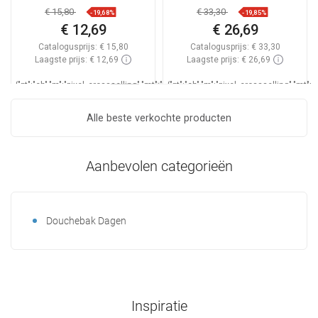
€ 15,80
€ 33,30
-19,68%
-19,85%
€ 12,69
€ 26,69
Catalogusprijs:
€ 15,80
Catalogusprijs:
€ 33,30
Laagste prijs: € 12,69
Laagste prijs: € 26,69
_LSCESI-
{"pt":"ch","m":"pixel_crossselling","mt":"hookDisplayProductAvailabilityEsi","mp"
{"pt":"ch","m":"pixel_crossselling","mt"
START_
Beschikbaarheid:
Op voorraad
Besch
Alle beste verkochte producten
_LSCESIEND_
In winkelwagen
In winkelwagen
Aanbevolen categorieën
Vergelijk
favorite_border
Favoriet
Vergelijk
favorite_border
Favoriet
Douchebak Dagen
Inspiratie