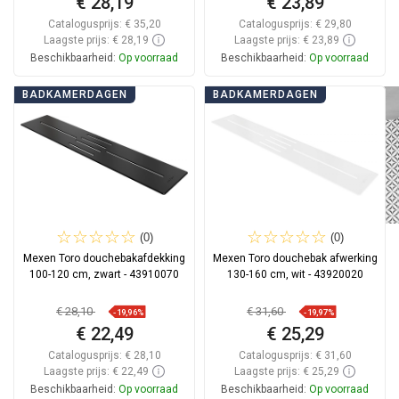
€ 28,19
€ 23,89
Catalogusprijs:
€ 35,20
Catalogusprijs:
€ 29,80
Laagste prijs: € 28,19
Laagste prijs: € 23,89
Beschikbaarheid:
Op voorraad
Beschikbaarheid:
Op voorraad
In winkelwagen
In winkelwagen
BADKAMERDAGEN
BADKAMERDAGEN
Vergelijk
favorite_border
Favoriet
Vergelijk
favorite_border
Favoriet
(0)
(0)
Mexen Toro douchebakafdekking
Mexen Toro douchebak afwerking
100-120 cm, zwart - 43910070
130-160 cm, wit - 43920020
€ 28,10
€ 31,60
-19,96%
-19,97%
€ 22,49
€ 25,29
Catalogusprijs:
€ 28,10
Catalogusprijs:
€ 31,60
Laagste prijs: € 22,49
Laagste prijs: € 25,29
Beschikbaarheid:
Op voorraad
Beschikbaarheid:
Op voorraad