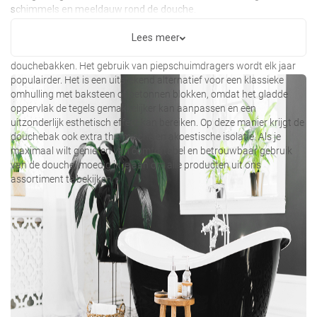
schimmels en meeldauw rond de douche.
Om een functionele douchecabine te monteren, is het de moeite
Lees meer
waard om te kiezen voor accessoires van hoge kwaliteit voor
douchebakken. Het gebruik van piepschuimdragers wordt elk jaar
populairder. Het is een uitstekend alternatief voor een klassieke
omhulling met baksteen of betonnen blokken, omdat het gladde
oppervlak de tegels gemakkelijker kan aanpassen en een
uitzonderlijk esthetisch effect kan bereiken. Op deze manier krijgt de
douchebak ook extra thermische en akoestische isolatie. Als je
maximaal wilt genieten van comfortabel en betrouwbaar gebruik
van de douche, moedig ik je aan om alle producten uit ons
assortiment te bekijken.