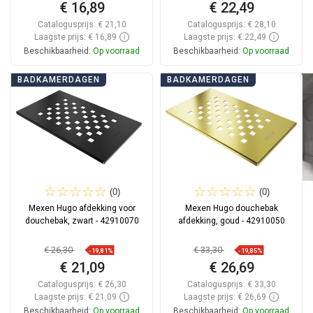
€ 16,89
€ 22,49
Catalogusprijs:
€ 21,10
Catalogusprijs:
€ 28,10
Laagste prijs: € 16,89
Laagste prijs: € 22,49
Beschikbaarheid:
Op voorraad
Beschikbaarheid:
Op voorraad
In winkelwagen
In winkelwagen
BADKAMERDAGEN
BADKAMERDAGEN
Vergelijk
favorite_border
Favoriet
Vergelijk
favorite_border
Favoriet
(0)
(0)
Mexen Hugo afdekking voor
Mexen Hugo douchebak
douchebak, zwart - 42910070
afdekking, goud - 42910050
€ 26,30
€ 33,30
-19,81%
-19,85%
€ 21,09
€ 26,69
Catalogusprijs:
€ 26,30
Catalogusprijs:
€ 33,30
Laagste prijs: € 21,09
Laagste prijs: € 26,69
Beschikbaarheid:
Op voorraad
Beschikbaarheid:
Op voorraad