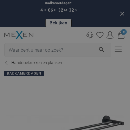
Badkamerdagen:
4
06
32
31
D
H
M
S
close
Bekijken
0
search
Handdoekrekken en planken
BADKAMERDAGEN