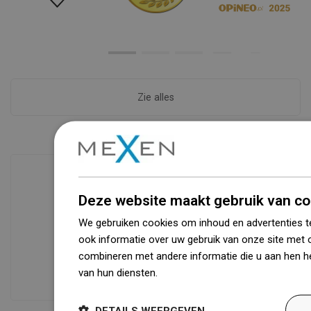
Zie alles
Deze website maakt gebruik van co
Beschikbaarheid van goederen
Een modern logistiek centrum met een
We gebruiken cookies om inhoud en advertenties t
oppervlakte van 31.000 m² met meer
ook informatie over uw gebruik van onze site met 
dan 68.000 palletplaatsen biedt meer
combineren met andere informatie die u aan hen he
dan 1500.000 beschikbare producten!
van hun diensten.
Dowiedz się więcej
DETAILS WEERGEVEN