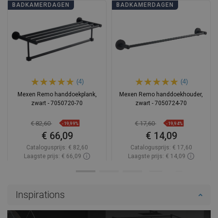
BADKAMERDAGEN
BADKAMERDAGEN
(4)
(4)
Mexen Remo handdoekplank,
Mexen Remo handdoekhouder,
zwart - 7050720-70
zwart - 7050724-70
€ 82,60
€ 17,60
-19,99%
-19,94%
€ 66,09
€ 14,09
Catalogusprijs:
€ 82,60
Catalogusprijs:
€ 17,60
Laagste prijs: € 66,09
Laagste prijs: € 14,09
Beschikbaarheid:
Op voorraad
Beschikbaarheid:
Op voorraad
In winkelwagen
In winkelwagen
Inspirations
Vergelijk
favorite_border
Favoriet
Vergelijk
favorite_border
Favoriet