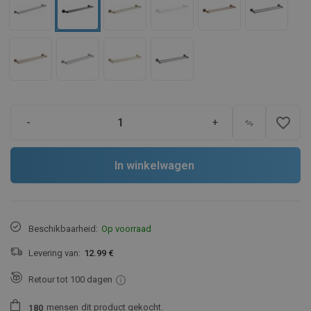
favorite_border
-
+
In winkelwagen
Beschikbaarheid:
Op voorraad
Levering van:
12.99 €
Retour tot 100 dagen
mensen
dit product gekocht.
1
8
0