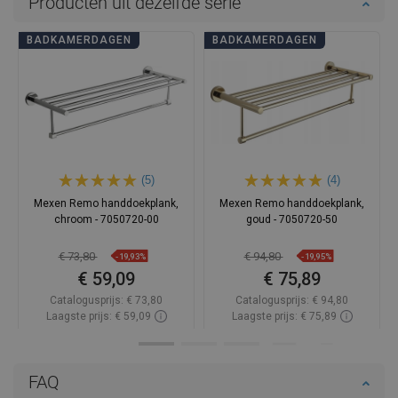
Producten uit dezelfde serie
BADKAMERDAGEN
BADKAMERDAGEN
(5)
(4)
Mexen Remo handdoekplank,
Mexen Remo handdoekplank,
chroom - 7050720-00
goud - 7050720-50
€ 73,80
€ 94,80
-19,93%
-19,95%
€ 59,09
€ 75,89
Catalogusprijs:
€ 73,80
Catalogusprijs:
€ 94,80
Laagste prijs: € 59,09
Laagste prijs: € 75,89
Beschikbaarheid:
Op voorraad
Beschikbaarheid:
Op voorraad
In winkelwagen
In winkelwagen
FAQ