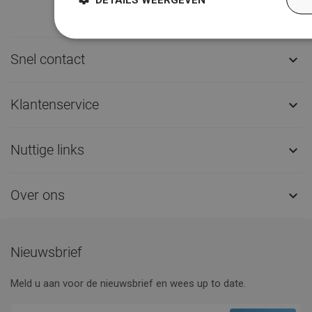
Snel contact

Klantenservice

Nuttige links

Over ons

Nieuwsbrief
Meld u aan voor de nieuwsbrief en wees up to date.