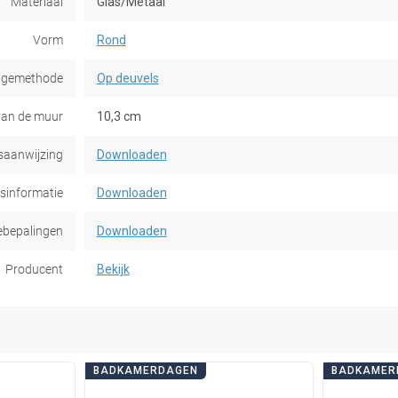
Materiaal
Glas/Metaal
Vorm
Rond
gemethode
Op deuvels
van de muur
10,3 cm
saanwijzing
Downloaden
dsinformatie
Downloaden
ebepalingen
Downloaden
Producent
Bekijk
BADKAMERDAGEN
BADKAMER