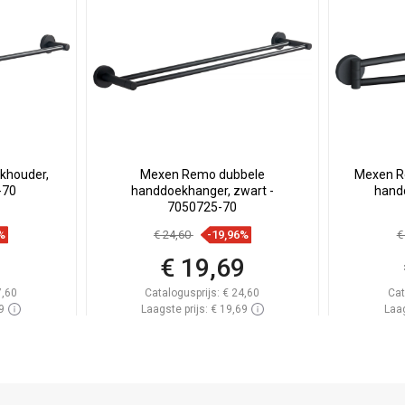
khouder,
Mexen Remo dubbele
Mexen R
-70
handdoekhanger, zwart -
handd
7050725-70
%
€ 24,60
-19,96%
€
9
€ 19,69
7,60
Catalogusprijs:
€ 24,60
Cat
9
Laagste prijs: € 19,69
Laag
oorraad
Beschikbaarheid:
Op voorraad
Beschik
gen
In winkelwagen
avoriet
Vergelijk
favorite_border
Favoriet
Verg