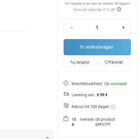
De laagste prijs van de laatste 30 dagen
Voor de reductie: € 11,29
-
+
In winkelwagen
favorite_border
Favoriet
Vergelijk
Beschikbaarheid:
Op voorraad
Levering van:
9.99 €
Retour tot 100 dagen
mensen
dit product
1
5
gekocht.
8