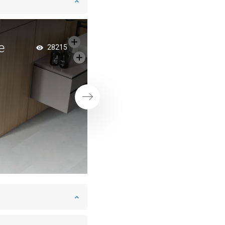
e
Marmeren badkame
28215
klassieke stijl
Volgende