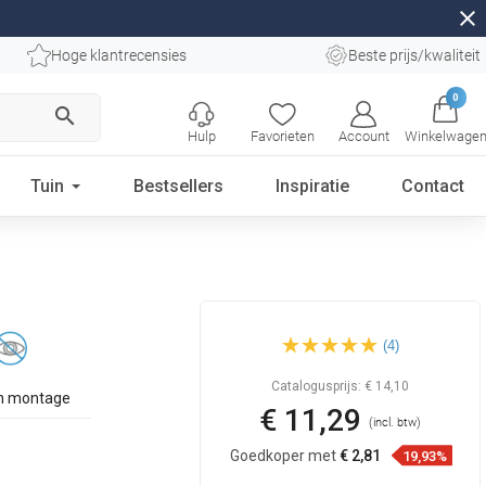
close
Hoge klantrecensies
Beste prijs/kwaliteit
0
search
Hulp
Favorieten
Account
Winkelwage
Tuin
Bestsellers
Inspiratie
Contact
Mexen Remo
(4)
tandenborstelhouder, zwart -
7050738-70
Catalogusprijs:
€ 14,10
n montage
€ 11,29
(incl. btw)
Goedkoper met
€ 2,81
19,93%