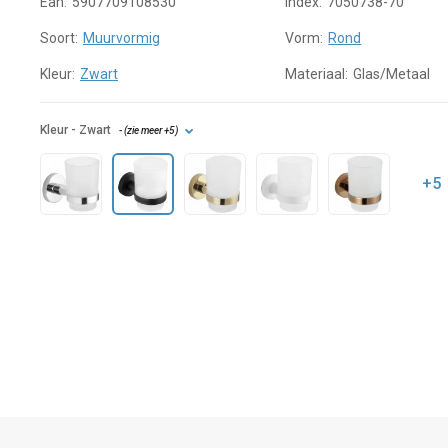
Ean:
5907709108530
Index:
7050738-70
Soort:
Muurvormig
Vorm:
Rond
Kleur:
Zwart
Materiaal:
Glas/Metaal
Kleur
- Zwart
- (
zie meer
+5
)
+5