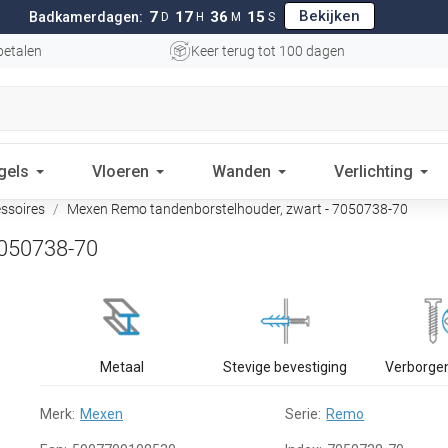
Bekijken
7
17
36
14
Badkamerdagen:
D
H
M
S
betalen
Keer terug tot 100 dagen
gels
Vloeren
Wanden
Verlichting
ssoires
Mexen Remo tandenborstelhouder, zwart - 7050738-70
7050738-70
Metaal
Stevige bevestiging
Verborge
Merk:
Mexen
Serie:
Remo