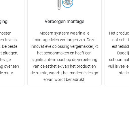
ging
Verborgen montage
moeten
Modern systeem waarin alle
Het produc
n en tevens
montagedelen verborgen zijn. Deze
dat schit
k. De beste
innovatieve oplossing vergemakkelijkt
esthetisc
t pluggen,
het schoonmaken en heeft een
Dageli
tevige
significante impact op de verbetering
schoonmak
ng over een
van de esthetiek van het product en
vuil is veel
 de muur
de ruimte, waarbij het moderne design
sterk
ervan wordt benadrukt.