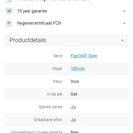
10 jaar garantie
Hygienecertificaat PZH
Productdetails
Serie
Flat 360° Slim
Maat
100 cm
Kleur
Inox
In de set
Set
Slanke versie
Ja
Draaibare sifon
Ja
Mogelijkheid om een tegel te
Nee