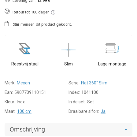
Levering van:
12.99 €
Retour tot 100 dagen
mensen
dit product gekocht.
2
0
6
Roestvrij staal
Slim
Lage montage
Merk:
Mexen
Serie:
Flat 360° Slim
Ean:
5907709110151
Index:
1041100
Kleur:
Inox
In de set:
Set
Maat:
100 cm
Draaibare sifon:
Ja
Omschrijving