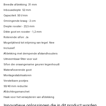
Breedte afdekking: 31 mm
Inbouwdiepte: 52 mm
Capaciteit: 50 l/min
Omringende kraag - 2 cm
Diepte rooster - 23,5 mm
Dikte goot en rooster - 1,2 mm
Roterende sifon: Ja
Mogelijkheid tot inlijming van tegel: Nee
Inclusief:
Afdekking met dempende afstandhouders
Uitneembaar filter voor vuil
Sifon die onaangename geuren tegenhoudt
Waterafvoerende goot
Montagestabilisatoren
Verstelbare pootjes
50/40 mm reductie
Afdichtingsmanchet
Haak voor het verwijderen van afdekking
Innovatieve oplossingen die in dit product worden