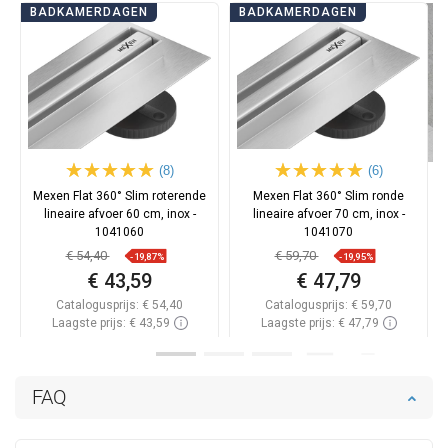
BADKAMERDAGEN
BADKAMERDAGEN
(8)
(6)
Mexen Flat 360° Slim roterende
Mexen Flat 360° Slim ronde
lineaire afvoer 60 cm, inox -
lineaire afvoer 70 cm, inox -
1041060
1041070
€ 54,40
€ 59,70
-19,87%
-19,95%
€ 43,59
€ 47,79
Catalogusprijs:
€ 54,40
Catalogusprijs:
€ 59,70
Laagste prijs: € 43,59
Laagste prijs: € 47,79
Beschikbaarheid:
Op voorraad
Beschikbaarheid:
Op voorraad
In winkelwagen
In winkelwagen
FAQ
Vergelijk
favorite_border
Favoriet
Vergelijk
favorite_border
Favoriet