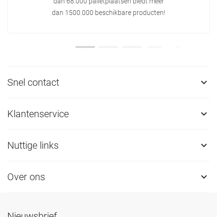
dan 68.000 palletplaatsen biedt meer
dan 1500.000 beschikbare producten!
Snel contact

Klantenservice

Nuttige links

Over ons

Nieuwsbrief