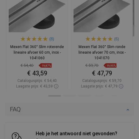
(8)
(6)
Mexen Flat 360° Slim roterende
Mexen Flat 360° Slim ronde
lineaire afvoer 60 cm, inox -
lineaire afvoer 70 cm, inox -
1041060
1041070
€ 54,40
€ 59,70
-19,87%
-19,95%
€ 43,59
€ 47,79
Catalogusprijs:
€ 54,40
Catalogusprijs:
€ 59,70
Laagste prijs: € 43,59
Laagste prijs: € 47,79
Beschikbaarheid:
Op voorraad
Beschikbaarheid:
Op voorraad
In winkelwagen
In winkelwagen
FAQ
Vergelijk
favorite_border
Favoriet
Vergelijk
favorite_border
Favoriet
Heb je het antwoord niet gevonden?