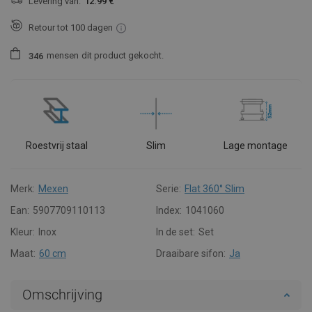
Levering van:
12.99 €
Retour tot 100 dagen
mensen
dit product gekocht.
3
4
6
Roestvrij staal
Slim
Lage montage
Merk:
Mexen
Serie:
Flat 360° Slim
Ean:
5907709110113
Index:
1041060
Kleur:
Inox
In de set:
Set
Maat:
60 cm
Draaibare sifon:
Ja
Omschrijving