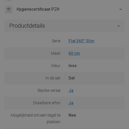
Hygienecertificaat PZH
Productdetails
Serie
Flat 360° Slim
Maat
60 cm
Kleur
Inox
In de set
Set
Slanke versie
Ja
Draaibare sifon
Ja
Mogelijkheid om een tegel te
Nee
plakken