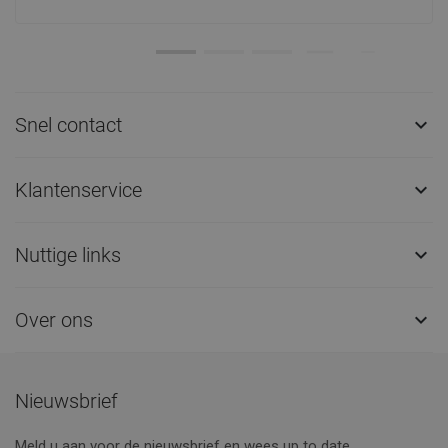
Snel contact

Klantenservice

Nuttige links

Over ons

Nieuwsbrief
Meld u aan voor de nieuwsbrief en wees up to date.