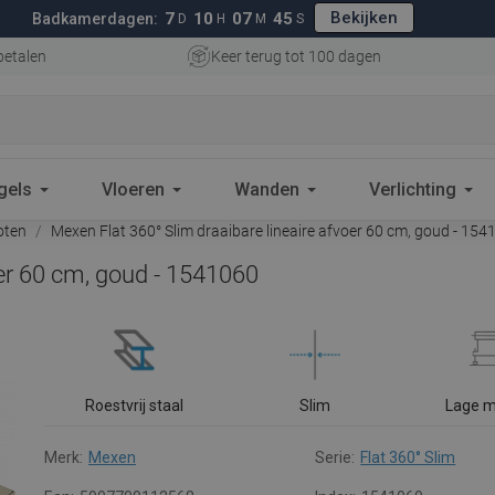
Bekijken
7
10
07
44
Badkamerdagen:
D
H
M
S
betalen
Keer terug tot 100 dagen
gels
Vloeren
Wanden
Verlichting
oten
Mexen Flat 360° Slim draaibare lineaire afvoer 60 cm, goud - 154
oer 60 cm, goud - 1541060
Roestvrij staal
Slim
Lage 
Merk:
Mexen
Serie:
Flat 360° Slim