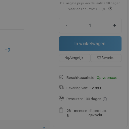
De laagste prijs van de laatste 30 dagen
Voor de reductie: € 61,89
-
+
In winkelwagen
+9
favorite_border
Favoriet
Vergelijk
Beschikbaarheid:
Op voorraad
Levering van:
12.99 €
Retour tot 100 dagen
mensen
dit product
2
8
gekocht.
8