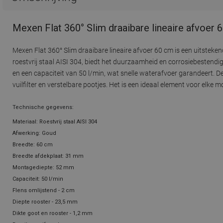
Mexen Flat 360° Slim draaibare lineaire afvoer
Mexen Flat 360° Slim draaibare lineaire afvoer 60 cm is een uitstek
roestvrij staal AISI 304, biedt het duurzaamheid en corrosiebestendi
en een capaciteit van 50 l/min, wat snelle waterafvoer garandeert.
vuilfilter en verstelbare pootjes. Het is een ideaal element voor elke
Technische gegevens:
Materiaal: Roestvrij staal AISI 304
Afwerking: Goud
Breedte: 60 cm
Breedte afdekplaat: 31 mm
Montagediepte: 52 mm
Capaciteit: 50 l/min
Flens omlijstend - 2 cm
Diepte rooster - 23,5 mm
Dikte goot en rooster - 1,2 mm