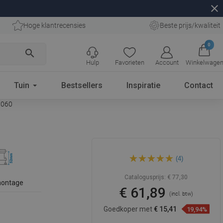
close
Hoge klantrecensies
Beste prijs/kwaliteit
0
search
Hulp
Favorieten
Account
Winkelwage
Tuin
Bestsellers
Inspiratie
Contact
1060
Mexen Flat 360° Slim
(4)
draaibare lineaire afvoer 60
cm, goud - 1541060
Catalogusprijs:
€ 77,30
montage
€ 61,89
(incl. btw)
Goedkoper met
€ 15,41
19,94%