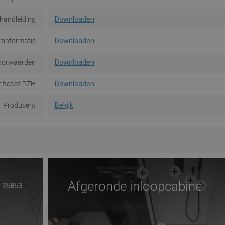
handleiding
Downloaden
dsinformatie
Downloaden
oorwaarden
Downloaden
tificaat PZH
Downloaden
Producent
Bekijk
Afgeronde inloopcabine
25853