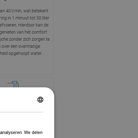
an 40 l/min, wat betekent
ing in 1 minuut tot 50 liter
afvoeren. Hierdoor kan de
 genieten van het comfort
che zonder zich zorgen te
 over een overmatige
heid opgehoopt water.
POLISH
erafstandhouders
CZECH
tandhouders garanderen
GERMAN
jkmatige positie van de
 analyseren. We delen
p, wat zorgt voor een
ENGLISH