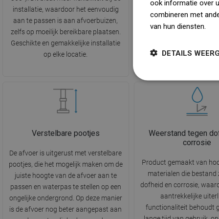
ook informatie over 
installatie, waardoor het eenvoudig
effectieve bescherming b
combineren met ander
aan te passen is aan afvoerbuizen,
het terugstromen van o
van hun diensten.
Dow
zelfs op moeilijk bereikbare plaatsen.
geuren uit het riolerin
Geschikte en gemakkelijke installatie
Comfort en een hoog hyg
DETAILS WEER
op elke locatie.
Verstelbare pootjes
Weerstand tegen do
corrosie
De afvoer is uitgerust met verstelbare
Product gemaakt van ho
pootjes, die het mogelijk maken om de
materialen die bestand 
juiste hoogte van de afvoer aan te
dofheid en corrosie, waard
passen en waterpas te stellen op een
aantrekkelijke uiterl
ongelijke ondergrond. Op deze manier
functionaliteit behoudt
is de afvoer nog beter aangepast aan
lange tijd van gebruik, o