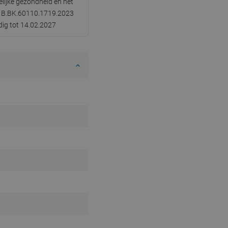
lijke gezondheid en het
nr B.BK.60110.1719.2023
SWEDISH
dig tot 14.02.2027
FINNISH
PORTUGUESE
CROATIAN
GREEK
SLOVENIAN