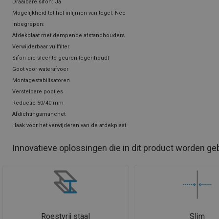
Draaibare sifon: Ja
Mogelijkheid tot het inlijmen van tegel: Nee
Inbegrepen:
Afdekplaat met dempende afstandhouders
Verwijderbaar vuilfilter
Sifon die slechte geuren tegenhoudt
Goot voor waterafvoer
Montagestabilisatoren
Verstelbare pootjes
Reductie 50/40 mm
Afdichtingsmanchet
Haak voor het verwijderen van de afdekplaat
Innovatieve oplossingen die in dit product worden ge
Roestvrij staal
Slim