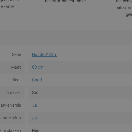
het informatienummer.
de mense
de kamer.
milieu. 
gel
Serie
Flat 360° Slim
Maat
60 cm
Kleur
Goud
In de set
Set
lanke versie
Ja
aibare sifon
Ja
l te plakken
Nee