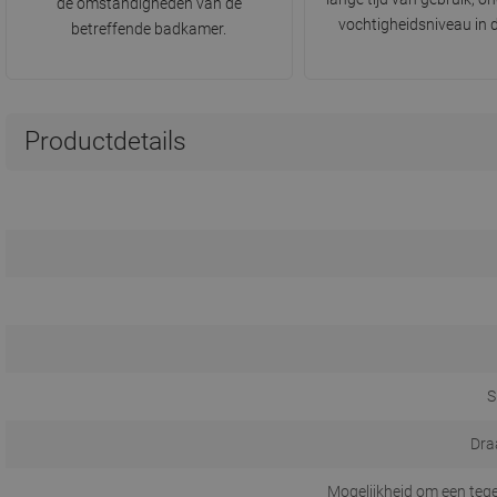
de omstandigheden van de
vochtigheidsniveau in 
betreffende badkamer.
Productdetails
S
Dra
Mogelijkheid om een tege