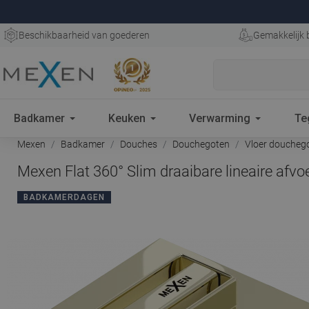
Beschikbaarheid van goederen
Gemakkelijk 
Badkamer
Keuken
Verwarming
Te
Mexen
Badkamer
Douches
Douchegoten
Vloer doucheg
Mexen Flat 360° Slim draaibare lineaire afv
BADKAMERDAGEN