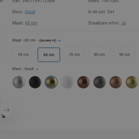
Ean:
5907709112568
Index:
1541060
Kleur:
Goud
In de set:
Set
Maat:
60 cm
Draaibare sifon:
Ja
Maat
- 60 cm
- (
zie meer
+9
)
50 cm
70 cm
80 cm
90 cm
60 cm
Kleur
- Goud