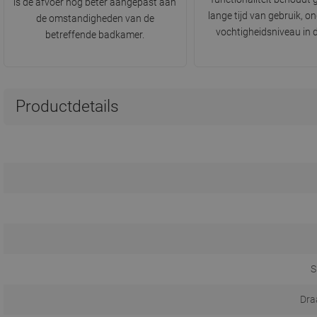
is de afvoer nog beter aangepast aan
lange tijd van gebruik, o
de omstandigheden van de
vochtigheidsniveau in 
betreffende badkamer.
Productdetails
S
Dra