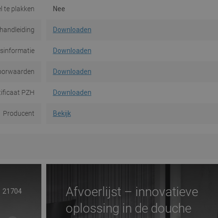
l te plakken
Nee
handleiding
Downloaden
dsinformatie
Downloaden
oorwaarden
Downloaden
tificaat PZH
Downloaden
Producent
Bekijk
Afvoerlijst – innovatieve
21704
oplossing in de douche