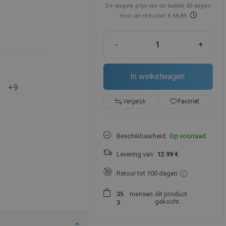
De laagste prijs van de laatste 30 dagen
Voor de reductie: € 68,89
-
+
In winkelwagen
+9
favorite_border
Favoriet
Vergelijk
Beschikbaarheid:
Op voorraad
Levering van:
12.99 €
Retour tot 100 dagen
mensen
dit product
3
5
gekocht.
3