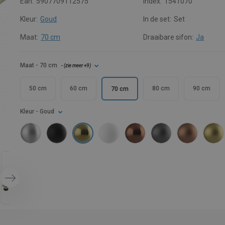
Ean:
5907709112575
Index:
1541070
Kleur:
Goud
In de set:
Set
Maat:
70 cm
Draaibare sifon:
Ja
Maat
- 70 cm
- (
zie meer
+9
)
50 cm
60 cm
80 cm
90 cm
70 cm
Kleur
- Goud