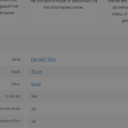
het contactformulier of telefonisch via
manier een 
ngeacht het
het informatienummer.
de mense
de kamer.
milieu. 
gel
Serie
Flat 360° Slim
Maat
70 cm
Kleur
Goud
In de set
Set
lanke versie
Ja
aibare sifon
Ja