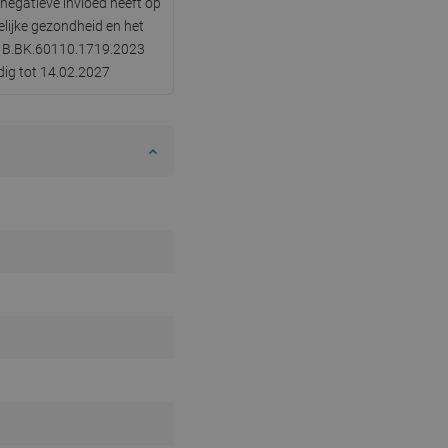
negatieve invloed heeft op
lijke gezondheid en het
SWEDISH
nr B.BK.60110.1719.2023
FINNISH
dig tot 14.02.2027
PORTUGUESE
CROATIAN
GREEK
SLOVENIAN