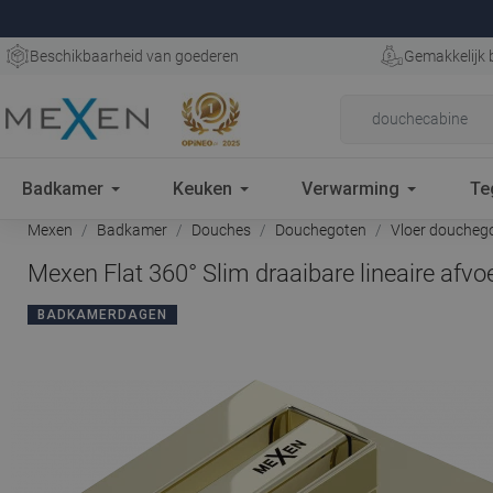
Beschikbaarheid van goederen
Gemakkelijk 
Badkamer
Keuken
Verwarming
Te
Mexen
Badkamer
Douches
Douchegoten
Vloer doucheg
Mexen Flat 360° Slim draaibare lineaire afv
BADKAMERDAGEN