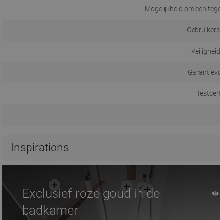
Mogelijkheid om een tege
Gebruikers
Veilighei
Garantiev
Testcer
Inspirations
Exclusief roze goud in de
badkamer