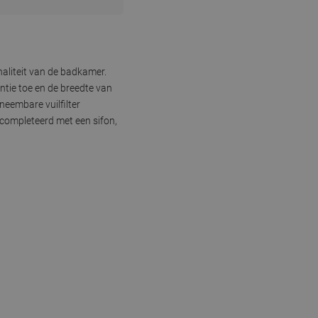
naliteit van de badkamer.
tie toe en de breedte van
neembare vuilfilter
completeerd met een sifon,