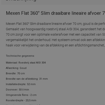
Mexen Flat 360° Slim draaibare lineaire afvoer
Mexen Flat 360° Slim draaibare lineaire afvoer 70 cm, goud is de pe
Gemaakt van hoogwaardig roestvrij staal AISI 304, garandeert het d
70 cm zorgt voor een optimale waterafvoer met een capaciteit van 50 
vergemakkelijkt het onderhoud. Het systeem omvat ook een afdekkin
haak voor verwijdering van de afdekking en een afdichtingsmanchet
Technische gegevens:
Materiaal: Roestvrij staal AISI 304
Afwerking: Goud
Breedte: 70 cm
Breedte van de afdekking: 31 mm
Installatiediepte: 52 mm
Doorvoer: 50 l/min
Omgevende flens - 2 cm
Roosterdiepte - 23,5 mm