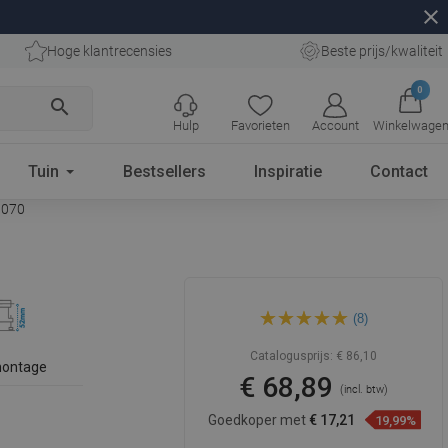
close
Hoge klantrecensies
Beste prijs/kwaliteit
0
search
Hulp
Favorieten
Account
Winkelwage
Tuin
Bestsellers
Inspiratie
Contact
1070
Mexen Flat 360° Slim
(8)
draaibare lineaire afvoer 70
cm, goud - 1541070
Catalogusprijs:
€ 86,10
montage
€ 68,89
(incl. btw)
Goedkoper met
€ 17,21
19,99%