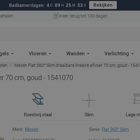
Bekijken
4
09
25
32
Badkamerdagen:
D
H
M
S
betalen
Keer terug tot 100 dagen
gels
Vloeren
Wanden
Verlichting
oten
Mexen Flat 360° Slim draaibare lineaire afvoer 70 cm, goud - 154
oer 70 cm, goud - 1541070
Roestvrij staal
Slim
Lage 
Merk:
Mexen
Serie:
Flat 360° Slim