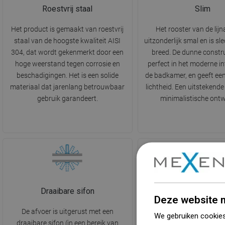
Roestvrij staal
Slim
Het product is gemaakt van roestvrij
Het rooster van de lijn
staal van de hoogste kwaliteit AISI
uitzonderlijk smal en is s
304, dat wordt gekenmerkt door een
breed. De dunne constru
hoge weerstand tegen corrosie en
perfect in het moderne in
beschadigingen. Het is een solide
de badkamer, en geeft een
materiaal dat jarenlang betrouwbaar
lichtheid. Een uitstekend
gebruik garandeert.
minimalistische ont
Draaibare sifon
Blokkeert onaangena
Deze website m
De afvoer is uitgerust met een
De afvoer is uitgerust me
We gebruiken cookies
draaibare sifon (in een bereik van
die zorgt voor de afvoer 