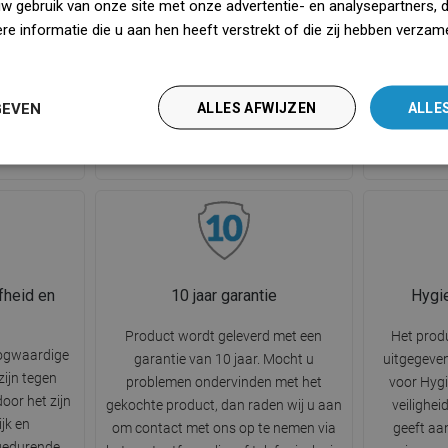
uw gebruik van onze site met onze advertentie- en analysepartners, 
ijkertijd
is voldoende om het bovenste,
afdekka
e informatie die u aan hen heeft verstrekt of die zij hebben verzam
iedt tegen
beweegbare element te verwijderen,
esthetisc
iedz się więcej
naangename
de verontreinigingen te verwijderen en
effectief d
gssysteem.
het onder water af te spoelen.
raakt en v
GEVEN
ALLES AFWIJZEN
ALLE
iëneniveau.
Perfecte ondersteuning voor het
ontstaat w
waarborgen van hygiëne en netheid in
de badkamer.
fheid en
10 jaar garantie
Hygi
Product wordt geleverd met een
Het produ
ogwaardige
garantie van 10 jaar. Mocht u
uitgegeven
zijn tegen
problemen ondervinden met het
voor Hygi
oor het zijn
gekochte product, dan raden wij u aan
veilighei
ijk en
om contact met ons op te nemen via
geeft aa
 gedurende