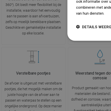
ook informatie over 
360°). Dit biedt meer flexibiliteit bij de
water, terwijl het tegel
combineren met ander
installatie, waardoor het eenvoudig
effectieve bescherming b
van hun diensten.
Dow
aan te passen is aan afvoerbuizen,
het terugstromen van o
zelfs op moeilijk bereikbare plaatsen.
geuren uit het riolerin
DETAILS WEER
Geschikte en gemakkelijke installatie
Comfort en een hoog hyg
op elke locatie.
Verstelbare pootjes
Weerstand tegen do
corrosie
De afvoer is uitgerust met verstelbare
Product gemaakt van ho
pootjes, die het mogelijk maken om de
materialen die bestand 
juiste hoogte van de afvoer aan te
dofheid en corrosie, waard
passen en waterpas te stellen op een
aantrekkelijke uiterl
ongelijke ondergrond. Op deze manier
functionaliteit behoudt