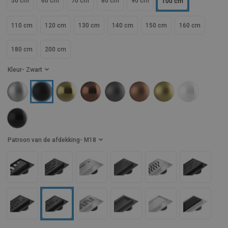
50 cm
60 cm
70 cm
80 cm
90 cm
100 cm
110 cm
120 cm
130 cm
140 cm
150 cm
160 cm
180 cm
200 cm
Kleur
- Zwart
Patroon van de afdekking
- M18