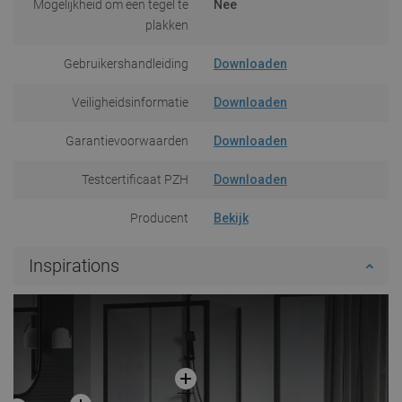
Mogelijkheid om een tegel te
Nee
plakken
Gebruikershandleiding
Downloaden
Veiligheidsinformatie
Downloaden
Garantievoorwaarden
Downloaden
Testcertificaat PZH
Downloaden
Producent
Bekijk
Inspirations