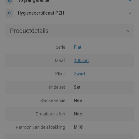
10 jaar garantie
Hygienecertificaat PZH
Productdetails
Serie
Flat
Maat
100 cm
Kleur
Zwart
In de set
Set
Slanke versie
Nee
Draaibare sifon
Nee
Patroon van de afdekking
M18