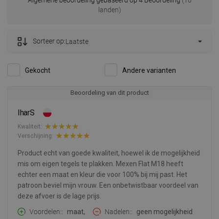
Algemene beoordeling gebaseerd op 4 Beoordeling
(10
landen)
Sorteer op:
Laatste
Gekocht
Andere varianten
Beoordeling van dit product
IharS
Kwaliteit:
Verschijning:
Product echt van goede kwaliteit, hoewel ik de mogelijkheid
mis om eigen tegels te plakken. Mexen Flat M18 heeft
echter een maat en kleur die voor 100% bij mij past. Het
patroon beviel mijn vrouw. Een onbetwistbaar voordeel van
deze afvoer is de lage prijs.
Voordelen:
maat,
Nadelen:
geen mogelijkheid