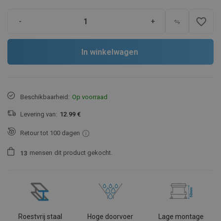
favorite_border
-
+
In winkelwagen
Beschikbaarheid:
Op voorraad
Levering van:
12.99 €
Retour tot 100 dagen
mensen
dit product gekocht.
1
3
Roestvrij staal
Hoge doorvoer
Lage montage