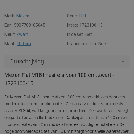
Merk:
Mexen
Serie:
Flat
Ean:
5907709105645
Index:
1723100-15
Kleur:
Zwart
In de set:
Set
Maat:
100 cm
Draaibare sifon:
Nee
Omschrijving
Mexen Flat M18 lineaire afvoer 100 cm, zwart -
1723100-15
De Mexen Flat M18 lineaire afvoer 100 cm kenmerkt zich door een
modern design en functionaliteit. Gemaakt van duurzaam roestvrij
staal AISI 304, wat langdurigheid garandeert. De zwarte kleur voegt
elegantie toe aan elke badkamer. Dankzij de breedte van 100 cm en
inbouwdiepte van 52 mm is de afvoer eenvoudig te installeren. De
hoge doorvoercapaciteit van 50 l/min zorgt voor snelle waterafvoer.