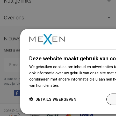
Nuttige links

Over ons

Nieuwsbrief
Meld u aan voor de nieuwsbrief en wees up to date.
Deze website maakt gebruik van co
We gebruiken cookies om inhoud en advertenties t
ook informatie over uw gebruik van onze site met 
combineren met andere informatie die u aan hen he
U kunt op elk moment opgeven.Voor dit doel moet u details vinden in
onze juridische informatie.
van hun diensten.
Dowiedz się więcej
Facebook
YouTube
Pinterest
Instagram
LinkedIn
TikTok
DETAILS WEERGEVEN
2026 © Copyright mexen.nl. Alle rechten voorbehouden.