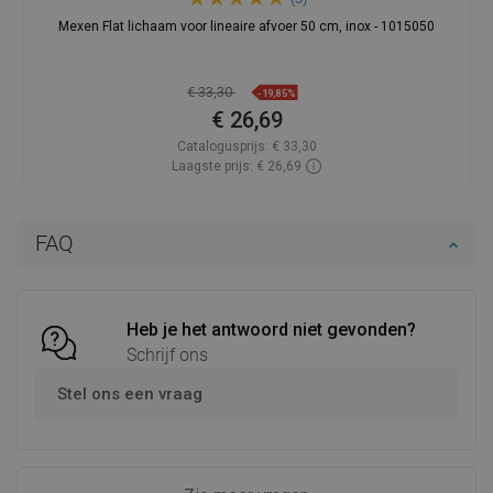
Mexen Flat lichaam voor lineaire afvoer 50 cm, inox - 1015050
€ 33,30
-19,85%
€ 26,69
Catalogusprijs:
€ 33,30
Laagste prijs: € 26,69
Beschikbaarheid:
Op voorraad
In winkelwagen
FAQ
Vergelijk
favorite_border
Favoriet
Heb je het antwoord niet gevonden?
Schrijf ons
Stel ons een vraag