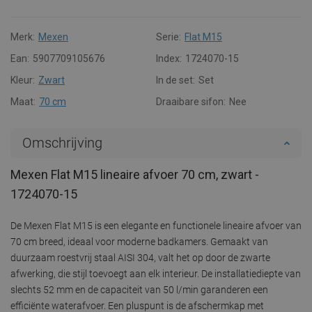
Merk:
Mexen
Serie:
Flat M15
Ean:
5907709105676
Index:
1724070-15
Kleur:
Zwart
In de set:
Set
Maat:
70 cm
Draaibare sifon:
Nee
Omschrijving
Mexen Flat M15 lineaire afvoer 70 cm, zwart -
1724070-15
De Mexen Flat M15 is een elegante en functionele lineaire afvoer van
70 cm breed, ideaal voor moderne badkamers. Gemaakt van
duurzaam roestvrij staal AISI 304, valt het op door de zwarte
afwerking, die stijl toevoegt aan elk interieur. De installatiediepte van
slechts 52 mm en de capaciteit van 50 l/min garanderen een
efficiënte waterafvoer. Een pluspunt is de afschermkap met