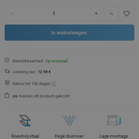
favorite_border
-
+
In winkelwagen
Beschikbaarheid:
Op voorraad
Levering van:
12.99 €
Retour tot 100 dagen
mensen
dit product gekocht.
6
9
Roestvrij staal
Hoge doorvoer
Lage montage