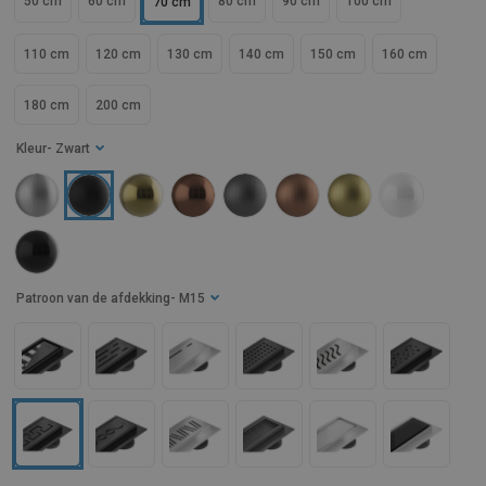
50 cm
60 cm
80 cm
90 cm
100 cm
70 cm
110 cm
120 cm
130 cm
140 cm
150 cm
160 cm
180 cm
200 cm
Kleur
- Zwart
Patroon van de afdekking
- M15