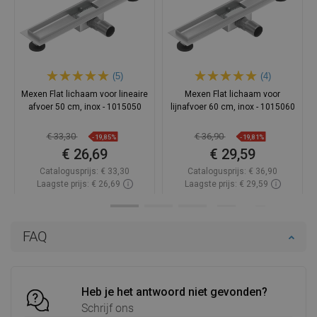
(5)
(4)
Mexen Flat lichaam voor lineaire
Mexen Flat lichaam voor
afvoer 50 cm, inox - 1015050
lijnafvoer 60 cm, inox - 1015060
€ 33,30
€ 36,90
-19,85%
-19,81%
€ 26,69
€ 29,59
Catalogusprijs:
€ 33,30
Catalogusprijs:
€ 36,90
Laagste prijs: € 26,69
Laagste prijs: € 29,59
Beschikbaarheid:
Op voorraad
Beschikbaarheid:
Op voorraad
In winkelwagen
In winkelwagen
FAQ
Vergelijk
favorite_border
Favoriet
Vergelijk
favorite_border
Favoriet
Heb je het antwoord niet gevonden?
Schrijf ons