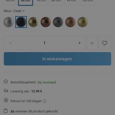
50 cm
70 cm
80 cm
90 cm
100 cm
60 cm
Kleur
- Zwart
favorite_border
-
+
In winkelwagen
Beschikbaarheid:
Op voorraad
Levering van:
12.99 €
Retour tot 100 dagen
mensen
dit product gekocht.
8
8