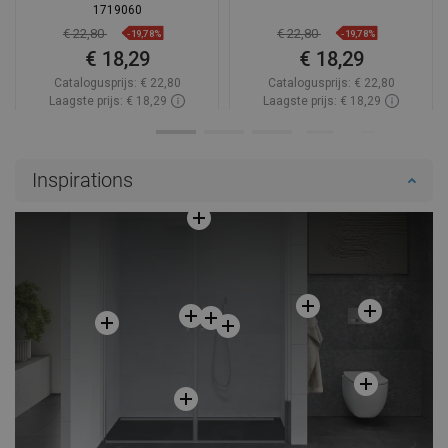
1719060
€ 22,80
€ 22,80
-19,78%
-19,78%
€ 18,29
€ 18,29
Catalogusprijs:
€ 22,80
Catalogusprijs:
€ 22,80
Laagste prijs: € 18,29
Laagste prijs: € 18,29
Beschikbaarheid:
Op voorraad
Beschikbaarheid:
Op voorraad
In winkelwagen
In winkelwagen
Inspirations
Vergelijk
favorite_border
Favoriet
Vergelijk
favorite_border
Favoriet