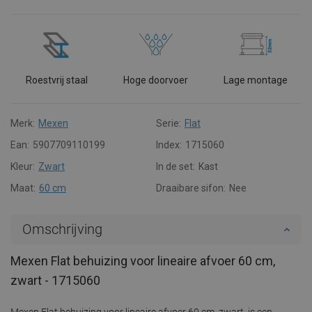
Roestvrij staal
Hoge doorvoer
Lage montage
Merk:
Mexen
Serie:
Flat
Ean:
5907709110199
Index:
1715060
Kleur:
Zwart
In de set:
Kast
Maat:
60 cm
Draaibare sifon:
Nee
Omschrijving
Mexen Flat behuizing voor lineaire afvoer 60 cm,
zwart - 1715060
Mexen Flat behuizing voor lineaire afvoer 60 cm, zwart, is een