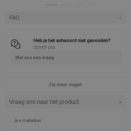
Beschikbaarheid:
Op voorraad
Beschikbaarheid:
Op voorraad
In winkelwagen
In winkelwagen
FAQ
Vergelijk
favorite_border
Favoriet
Vergelijk
favorite_border
Favoriet
Heb je het antwoord niet gevonden?
Schrijf ons
Stel ons een vraag
Zie meer vragen
Vraag ons naar het product