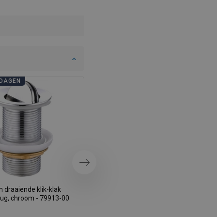
SWEDISH
FINNISH
PORTUGUESE
CROATIAN
GREEK
DAGEN
BADKAMERDAGEN
SLOVENIAN
Volgende
 draaiende klik-klak
Mexen draaibare klik-klak
lug, chroom - 79913-00
afvoerplug, goud - 79913-50