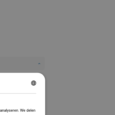
POLISH
CZECH
GERMAN
 analyseren. We delen
ENGLISH