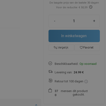
De laagste prijs van de laatste 30 dagen
Voor de reductie: € 50,59
-
+
In winkelwagen
favorite_border
Favoriet
Vergelijk
Beschikbaarheid:
Op voorraad
Levering van:
24.99 €
Retour tot 100 dagen
mensen
dit product
3
7
gekocht.
0