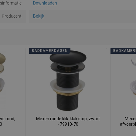
dsinformatie
Downloaden
Producent
Bekijk
BADKAMERDAGEN
BADKAMER
rs rond,
Mexen ronde klik-klak stop, zwart
Mexen
50
- 79910-70
afvoerp