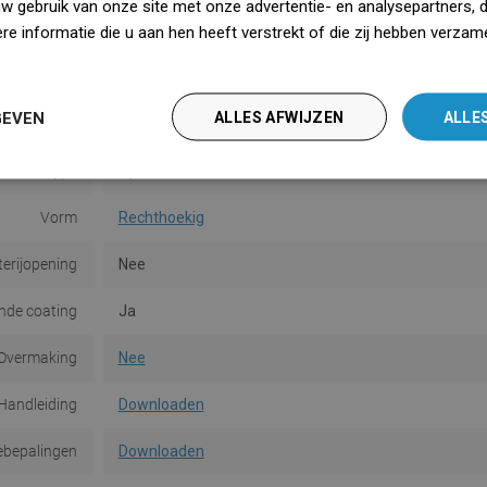
uw gebruik van onze site met onze advertentie- en analysepartners, 
Kleur
Wit
e informatie die u aan hen heeft verstrekt of die zij hebben verzam
iedz się więcej
Oppervlakte
Glans
GEVEN
ALLES AFWIJZEN
ALLE
Materiaal
Keramiek
Type
Opbouw
Vorm
Rechthoekig
terijopening
Nee
de coating
Ja
Overmaking
Nee
Handleiding
Downloaden
ebepalingen
Downloaden