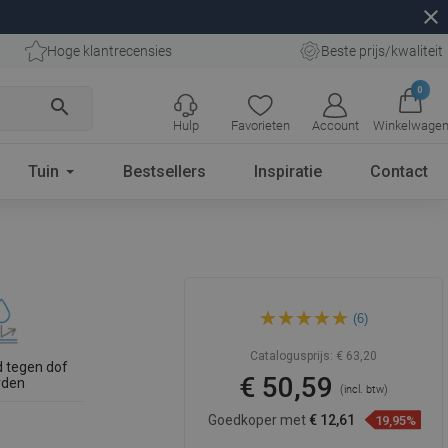
close
Hoge klantrecensies
Beste prijs/kwaliteit
0
search
Hulp
Favorieten
Account
Winkelwage
Tuin
Bestsellers
Inspiratie
Contact
Mexen Klara opbouw
(6)
wastafel 46 x 23 cm, wit -
21564600
Catalogusprijs:
€ 63,20
 tegen dof
€ 50,59
rden
(incl. btw)
Goedkoper met
€ 12,61
19,95%