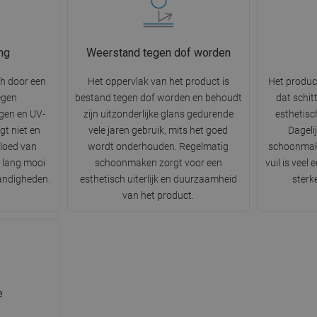
ng
Weerstand tegen dof worden
ch door een
Het oppervlak van het product is
Het produc
egen
bestand tegen dof worden en behoudt
dat schit
gen en UV-
zijn uitzonderlijke glans gedurende
esthetisc
gt niet en
vele jaren gebruik, mits het goed
Dageli
vloed van
wordt onderhouden. Regelmatig
schoonmak
r lang mooi
schoonmaken zorgt voor een
vuil is veel
tandigheden.
esthetisch uiterlijk en duurzaamheid
sterk
van het product.
e