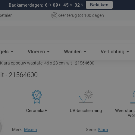
Bekijken
6
09
45
31
Badkamerdagen:
D
H
M
S
betalen
Keer terug tot 100 dagen
gels
Vloeren
Wanden
Verlichting
lara opbouw wastafel 46 x 23 cm, wit - 21564600
it - 21564600
Ceramika+
UV-bescherming
Weerstand
wo
Merk:
Mexen
Serie:
Klara