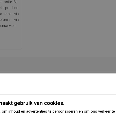
arantie. Bij
hte product
te nemen via
lefonisch via
enservice.
Serie
Klara
angere zijde
46 cm
ortere zijde
23 cm
aakt gebruik van cookies.
 om inhoud en advertenties te personaliseren en om ons verkeer te
Hoogte
12 cm