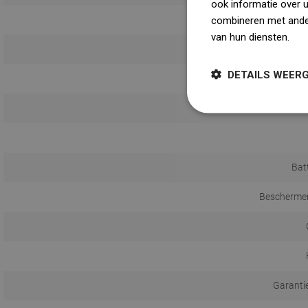
ook informatie over 
combineren met ander
van hun diensten.
Dow
DETAILS WEER
Bat
Beschermen
Garanti