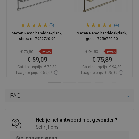
(5)
(4)
Mexen Remo handdoekplank,
Mexen Remo handdoekplank,
chroom - 7050720-00
goud - 7050720-50
€ 73,80
€ 94,80
-19,93%
-19,95%
€ 59,09
€ 75,89
Catalogusprijs:
€ 73,80
Catalogusprijs:
€ 94,80
Laagste prijs: € 59,09
Laagste prijs: € 75,89
Beschikbaarheid:
Op voorraad
Beschikbaarheid:
Op voorraad
In winkelwagen
In winkelwagen
FAQ
Vergelijk
favorite_border
Favoriet
Vergelijk
favorite_border
Favoriet
Heb je het antwoord niet gevonden?
Schrijf ons
Stel ons een vraag