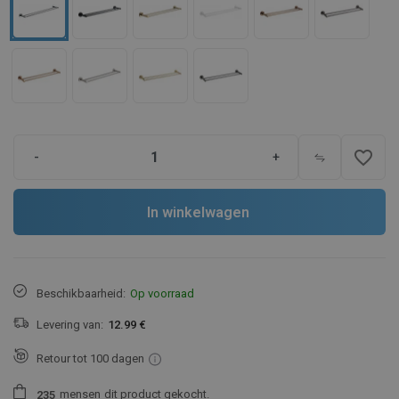
favorite_border
-
+
In winkelwagen
Beschikbaarheid:
Op voorraad
Levering van:
12.99 €
Retour tot 100 dagen
mensen
dit product gekocht.
2
3
5