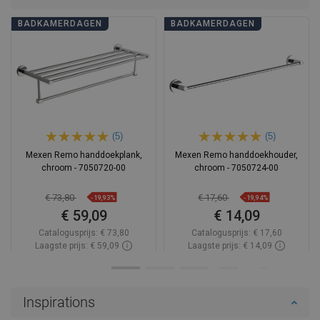
BADKAMERDAGEN
BADKAMERDAGEN
(5)
(5)
Mexen Remo handdoekplank,
Mexen Remo handdoekhouder,
chroom - 7050720-00
chroom - 7050724-00
€ 73,80
€ 17,60
-19,93%
-19,94%
€ 59,09
€ 14,09
Catalogusprijs:
€ 73,80
Catalogusprijs:
€ 17,60
Laagste prijs: € 59,09
Laagste prijs: € 14,09
Beschikbaarheid:
Op voorraad
Beschikbaarheid:
Op voorraad
In winkelwagen
In winkelwagen
Inspirations
Vergelijk
favorite_border
Favoriet
Vergelijk
favorite_border
Favoriet