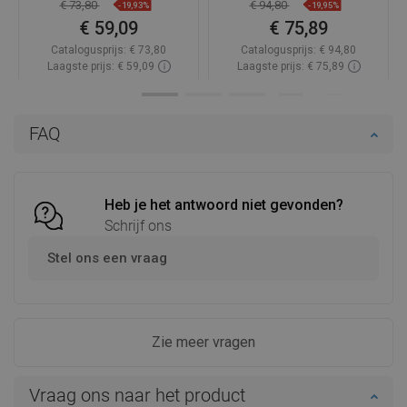
€ 73,80
€ 94,80
-19,93%
-19,95%
€ 59,09
€ 75,89
Catalogusprijs:
€ 73,80
Catalogusprijs:
€ 94,80
Laagste prijs: € 59,09
Laagste prijs: € 75,89
Beschikbaarheid:
Op voorraad
Beschikbaarheid:
Op voorraad
In winkelwagen
In winkelwagen
FAQ
Vergelijk
favorite_border
Favoriet
Vergelijk
favorite_border
Favoriet
Heb je het antwoord niet gevonden?
Schrijf ons
Stel ons een vraag
Zie meer vragen
Vraag ons naar het product