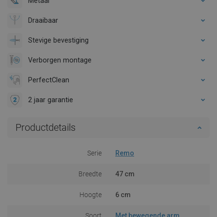
Metaal
Draaibaar
Stevige bevestiging
Verborgen montage
PerfectClean
2 jaar garantie
Productdetails
Serie
Remo
Breedte
47 cm
Hoogte
6 cm
Soort
Met bewegende arm