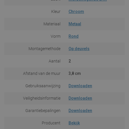
Kleur
Chroom
Materiaal
Metaal
Vorm
Rond
Montagemethode
Op deuvels
Aantal
2
Afstand van de muur
3,8 cm
Gebruiksaanwijzing
Downloaden
Veiligheidsinformatie
Downloaden
Garantiebepalingen
Downloaden
Producent
Bekijk