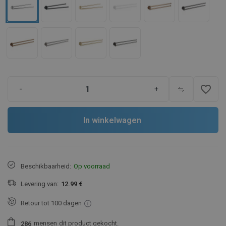
favorite_border
-
+
In winkelwagen
Beschikbaarheid:
Op voorraad
Levering van:
12.99 €
Retour tot 100 dagen
mensen
dit product gekocht.
2
8
6