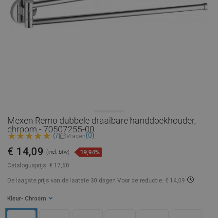
Mexen Remo dubbele draaibare handdoekhouder,
chroom - 70507255-00
(0)
(7)
Vragen
€ 14,09
19,94%
(incl. btw)
Catalogusprijs:
€ 17,60
De laagste prijs van de laatste 30 dagen
Voor de reductie: € 14,09
Kleur
- Chroom