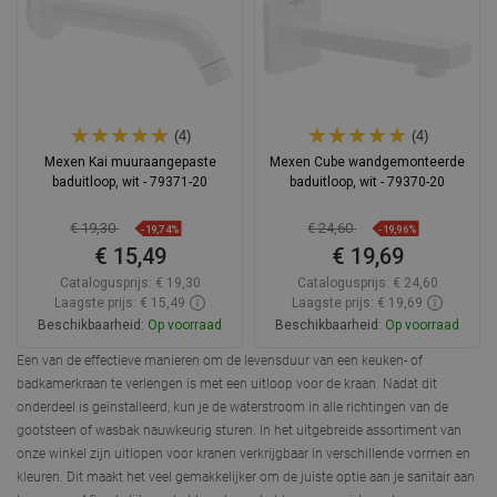
(4)
(4)
Mexen Kai muuraangepaste
Mexen Cube wandgemonteerde
baduitloop, wit - 79371-20
baduitloop, wit - 79370-20
€ 19,30
€ 24,60
-19,74%
-19,96%
€ 15,49
€ 19,69
Catalogusprijs:
€ 19,30
Catalogusprijs:
€ 24,60
Laagste prijs: € 15,49
Laagste prijs: € 19,69
Beschikbaarheid:
Op voorraad
Beschikbaarheid:
Op voorraad
Een van de effectieve manieren om de levensduur van een keuken- of
In winkelwagen
In winkelwagen
badkamerkraan te verlengen is met een
uitloop voor de kraan
. Nadat dit
onderdeel is geïnstalleerd, kun je de waterstroom in alle richtingen van de
Vergelijk
favorite_border
Favoriet
Vergelijk
favorite_border
Favoriet
gootsteen of wasbak nauwkeurig sturen. In het uitgebreide assortiment van
onze winkel zijn uitlopen voor kranen verkrijgbaar in verschillende vormen en
kleuren. Dit maakt het veel gemakkelijker om de juiste optie aan je sanitair aan