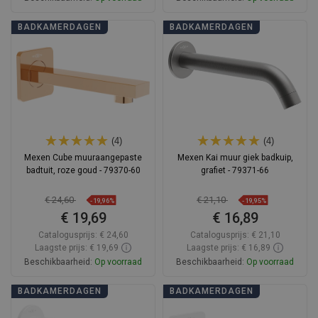
In winkelwagen
In winkelwagen
BADKAMERDAGEN
BADKAMERDAGEN
Vergelijk
favorite_border
Favoriet
Vergelijk
favorite_border
Favoriet
(4)
(4)
Mexen Cube muuraangepaste
Mexen Kai muur giek badkuip,
badtuit, roze goud - 79370-60
grafiet - 79371-66
€ 24,60
€ 21,10
-19,96%
-19,95%
€ 19,69
€ 16,89
Catalogusprijs:
€ 24,60
Catalogusprijs:
€ 21,10
Laagste prijs: € 19,69
Laagste prijs: € 16,89
Beschikbaarheid:
Op voorraad
Beschikbaarheid:
Op voorraad
In winkelwagen
In winkelwagen
BADKAMERDAGEN
BADKAMERDAGEN
Vergelijk
favorite_border
Favoriet
Vergelijk
favorite_border
Favoriet