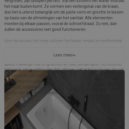
vergroten, zijn uitlopen perfect. Via hen stroomt het water voordat
het naar buiten komt. Ze vormen een verlengstuk van de kraan,
dus het is uiterst belangrijk om de juiste vorm en grootte te kiezen
op basis van de afmetingen van het sanitair. Alle elementen
moeten bij elkaar passen, vooral de schroefdraad. Zo niet, dan
zullen de accessoires niet goed functioneren.
Voor de keuken zijn hoge uitlopen het beste, omdat ze comfortabel
en eenvoudig wassen onder stromend water mogelijk maken.
Hiermee bereik je moeilijk bereikbare plekken en maak je gemakkelijk
Lees meer
vuile ovenschalen schoon, bakplaten of grote en diepe kommen. Je
spoelt makkelijk fruit en groenten af voor consumptie. Het is echter
belangrijk om te onthouden dat uitlopen niet te hoog mogen zijn om
te voorkomen dat water in alle richtingen spat. Daarnaast is ook de
stijl en kleur van belang zodat deze bij de andere elementen van de
inrichting passen. Door deze paar regels te volgen, kun je er zeker
van zijn dat de interieurinrichting functioneel en tegelijk stijlvol zal
zijn.