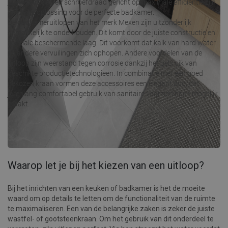
juiste profielen en schroefdraad gericht op maximale efficiëntie zijn
de ideale oplossing voor de perfecte badkamer.
De badkameruitlopen van het merk Mexen zijn uitzonderlijk
gemakkelijk te onderhouden. Dit komt door de juiste constructie en
speciale beschermende laag. Dit voorkomt dat kalk van hard water
en andere vervuilingen zich ophopen. Andere voordelen van de
uitloop zijn weerstand tegen corrosie dankzij het gebruik van
geschikte productietechnologieën. In combinatie met een goed
gekozen kraan vormen deze accessoires een elegant duo, dat
jarenlang comfortabel gebruik van sanitaire voorzieningen mogelijk
maakt.
Waarop let je bij het kiezen van een uitloop?
Bij het inrichten van een keuken of badkamer is het de moeite
waard om op details te letten om de functionaliteit van de ruimte
te maximaliseren. Een van de belangrijke zaken is zeker de juiste
wastfel- of gootsteenkraan. Om het gebruik van dit onderdeel te