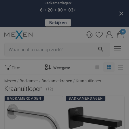
Badkamerdagen:
6
20
00
01
D
H
M
S
close
Bekijken
0
search
Filter
Weergave
Mexen
Badkamer
Badkamerkranen
Kraanuitlopen
Kraanuitlopen
(12)
BADKAMERDAGEN
BADKAMERDAGEN