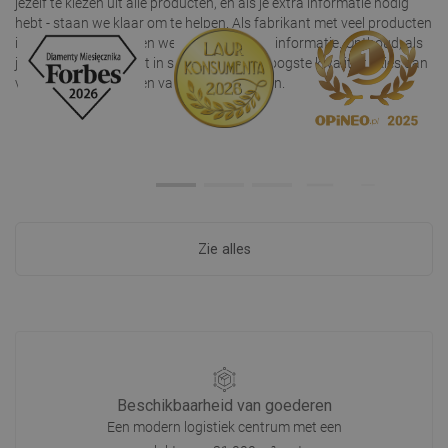
jezelf te kiezen uit alle producten, en als je extra informatie nodig
hebt - staan we klaar om te helpen. Als fabrikant met veel producten
in ons aanbod, hebben we altijd de nodige informatie. Onthoud, als
je geïnteresseerd bent in sanitair van de hoogste kwaliteit - kies dan
voor Poolse producten van het merk Mexen.
Zie alles
Beschikbaarheid van goederen
Een modern logistiek centrum met een