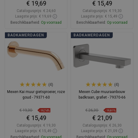
€ 19,69
€ 15,49
Catalogusprijs:
€ 24,60
Catalogusprijs:
€ 19,30
Laagste prijs: € 19,69
Laagste prijs: € 15,49
Beschikbaarheid:
Op voorraad
Beschikbaarheid:
Op voorraad
In winkelwagen
In winkelwagen
BADKAMERDAGEN
BADKAMERDAGEN
Vergelijk
favorite_border
Favoriet
Vergelijk
favorite_border
Favoriet
(4)
(4)
Mexen Kai muur gietsproeier, roze
Mexen Cube muuraanbouw
goud - 79371-60
badkraan, grafiet - 79370-66
€ 19,30
€ 26,30
-19,74%
-19,81%
€ 15,49
€ 21,09
Catalogusprijs:
€ 19,30
Catalogusprijs:
€ 26,30
Laagste prijs: € 15,49
Laagste prijs: € 21,09
Beschikbaarheid:
Op voorraad
Beschikbaarheid:
Op voorraad