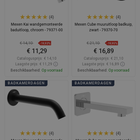
(4)
(4)
Mexen Kai wandgemonteerde
Mexen Cube muuruitloop badkuip,
baduitloop, chroom - 79371-00
zwart - 79370-70
€ 14,10
€ 21,10
-19,93%
-19,95%
€ 11,29
€ 16,89
Catalogusprijs:
€ 14,10
Catalogusprijs:
€ 21,10
Laagste prijs: € 11,29
Laagste prijs: € 16,89
Beschikbaarheid:
Op voorraad
Beschikbaarheid:
Op voorraad
In winkelwagen
In winkelwagen
BADKAMERDAGEN
BADKAMERDAGEN
Vergelijk
favorite_border
Favoriet
Vergelijk
favorite_border
Favoriet
(4)
(4)