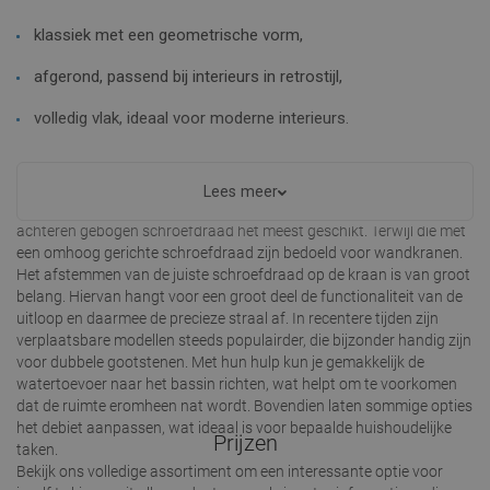
klassiek met een geometrische vorm,
afgerond, passend bij interieurs in retrostijl,
volledig vlak, ideaal voor moderne interieurs.
Dit maakt het gemakkelijk om de juiste optie voor elk sanitair te
kiezen. Uitlopen voor kranen moeten ook goed op het soort kraan
Lees meer
worden afgestemd. Voor staande kranen zijn uitlopen met een naar
achteren gebogen schroefdraad het meest geschikt. Terwijl die met
een omhoog gerichte schroefdraad zijn bedoeld voor wandkranen.
Het afstemmen van de juiste schroefdraad op de kraan is van groot
belang. Hiervan hangt voor een groot deel de functionaliteit van de
uitloop en daarmee de precieze straal af. In recentere tijden zijn
verplaatsbare modellen steeds populairder, die bijzonder handig zijn
voor dubbele gootstenen. Met hun hulp kun je gemakkelijk de
watertoevoer naar het bassin richten, wat helpt om te voorkomen
dat de ruimte eromheen nat wordt. Bovendien laten sommige opties
het debiet aanpassen, wat ideaal is voor bepaalde huishoudelijke
Prijzen
taken.
Bekijk ons volledige assortiment om een interessante optie voor