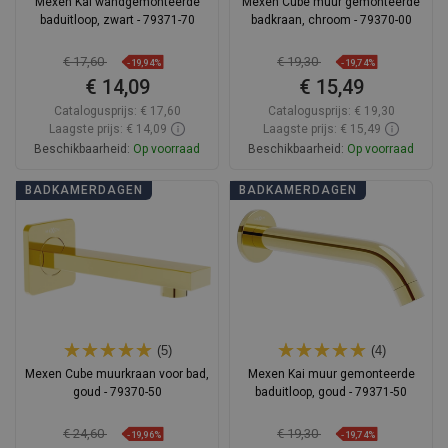
Mexen Kai wandgemonteerde
Mexen Cube muur gemonteerde
baduitloop, zwart - 79371-70
badkraan, chroom - 79370-00
€ 17,60
€ 19,30
-19,94%
-19,74%
€ 14,09
€ 15,49
Catalogusprijs:
€ 17,60
Catalogusprijs:
€ 19,30
Laagste prijs: € 14,09
Laagste prijs: € 15,49
Beschikbaarheid:
Op voorraad
Beschikbaarheid:
Op voorraad
In winkelwagen
In winkelwagen
BADKAMERDAGEN
BADKAMERDAGEN
Vergelijk
favorite_border
Favoriet
Vergelijk
favorite_border
Favoriet
(5)
(4)
Mexen Cube muurkraan voor bad,
Mexen Kai muur gemonteerde
goud - 79370-50
baduitloop, goud - 79371-50
€ 24,60
€ 19,30
-19,96%
-19,74%