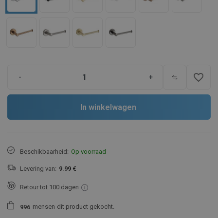
favorite_border
-
+
In winkelwagen
Beschikbaarheid:
Op voorraad
Levering van:
9.99 €
Retour tot 100 dagen
mensen
dit product gekocht.
9
9
6