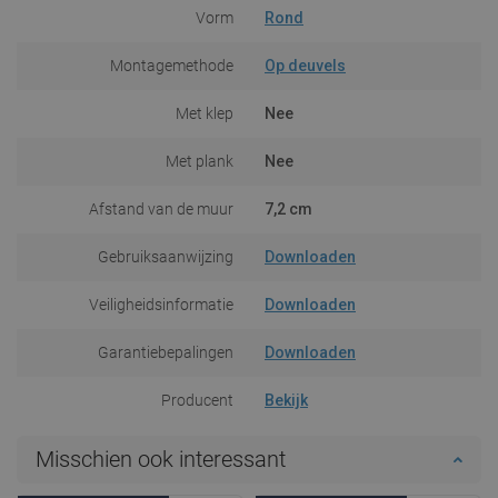
Vorm
Rond
Montagemethode
Op deuvels
Met klep
Nee
Met plank
Nee
Afstand van de muur
7,2 cm
Gebruiksaanwijzing
Downloaden
Veiligheidsinformatie
Downloaden
Garantiebepalingen
Downloaden
Producent
Bekijk
Misschien ook interessant