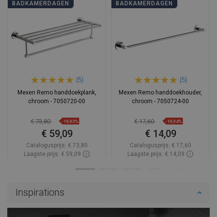
BADKAMERDAGEN
BADKAMERDAGEN
(5)
(5)
Mexen Remo handdoekplank,
Mexen Remo handdoekhouder,
chroom - 7050720-00
chroom - 7050724-00
€ 73,80
€ 17,60
-19,93%
-19,94%
€ 59,09
€ 14,09
Catalogusprijs:
€ 73,80
Catalogusprijs:
€ 17,60
Laagste prijs: € 59,09
Laagste prijs: € 14,09
Beschikbaarheid:
Op voorraad
Beschikbaarheid:
Op voorraad
In winkelwagen
In winkelwagen
Inspirations
Vergelijk
favorite_border
Favoriet
Vergelijk
favorite_border
Favoriet