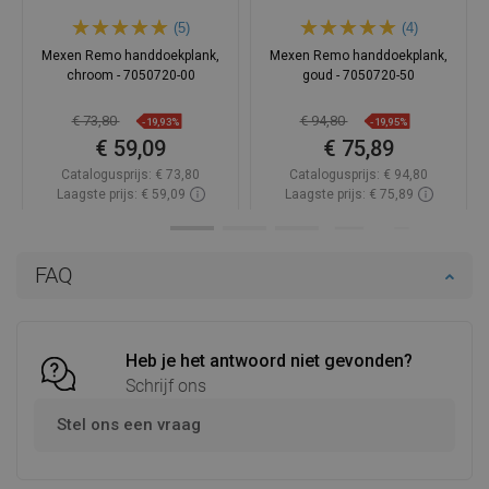
(5)
(4)
Mexen Remo handdoekplank,
Mexen Remo handdoekplank,
chroom - 7050720-00
goud - 7050720-50
€ 73,80
€ 94,80
-19,93%
-19,95%
€ 59,09
€ 75,89
Catalogusprijs:
€ 73,80
Catalogusprijs:
€ 94,80
Laagste prijs: € 59,09
Laagste prijs: € 75,89
Beschikbaarheid:
Op voorraad
Beschikbaarheid:
Op voorraad
In winkelwagen
In winkelwagen
FAQ
Vergelijk
favorite_border
Favoriet
Vergelijk
favorite_border
Favoriet
Heb je het antwoord niet gevonden?
Schrijf ons
Stel ons een vraag