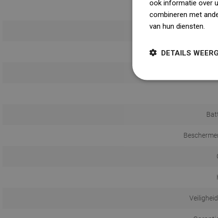
ook informatie over 
combineren met ander
van hun diensten.
Dow
DETAILS WEER
Bat
Beschermen
Veilighei