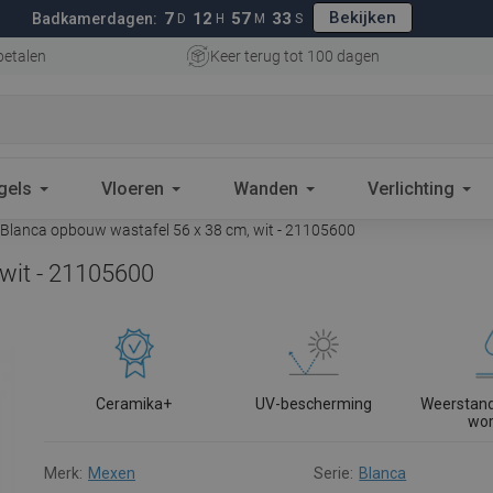
Bekijken
7
12
57
32
Badkamerdagen:
D
H
M
S
betalen
Keer terug tot 100 dagen
gels
Vloeren
Wanden
Verlichting
Blanca opbouw wastafel 56 x 38 cm, wit - 21105600
wit - 21105600
Ceramika+
UV-bescherming
Weerstand
wo
Merk:
Mexen
Serie:
Blanca