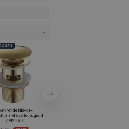
SWEDISH
FINNISH
PORTUGUESE
CROATIAN
DAGEN
BADKAMERDAGEN
GREEK
SLOVENIAN
Volgende
en ronde klik-klak
Mexen klik-klak stop rond met
stop met overloop, goud
overloop, grafiet - 79920-66
- 79920-50