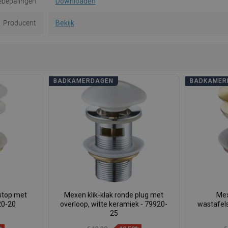
ebepalingen
Downloaden
Producent
Bekijk
BADKAMERDAGEN
BADKAMER
 stop met
Mexen klik-klak ronde plug met
Mex
20-20
overloop, witte keramiek - 79920-
wastafel
25