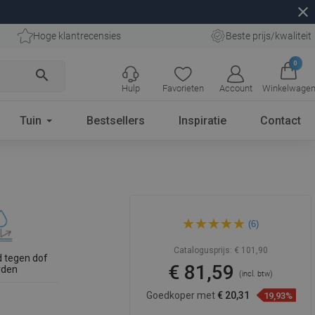
close
Hoge klantrecensies
Beste prijs/kwaliteit
0
search
Hulp
Favorieten
Account
Winkelwage
Tuin
Bestsellers
Inspiratie
Contact
Mexen Blanca opbouw
(6)
wastafel 56 x 38 cm, wit -
21105600
Catalogusprijs:
€ 101,90
 tegen dof
€ 81,59
rden
(incl. btw)
Goedkoper met
€ 20,31
19,93%