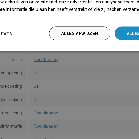
uw gebruik van onze site met onze advertentie- en analysepartners, 
Kleur
Wit
e informatie die u aan hen heeft verstrekt of die zij hebben verzam
iedz się więcej
Oppervlakte
Glans
Materiaal
Keramiek
GEVEN
ALLES AFWIJZEN
ALLE
Type
Opbouw
,
Hangend
Vorm
Rechthoekig
terijopening
Ja
de coating
Ja
Overmaking
Ja
Handleiding
Downloaden
dsinformatie
Downloaden