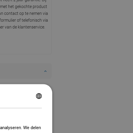
met het gekochte product
n contact op te nemen via
ormulier of telefonisch via
r van de klantenservice.
POLISH
CZECH
GERMAN
 analyseren. We delen
ENGLISH