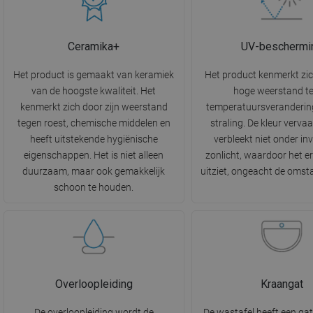
Ceramika+
UV-beschermi
Het product is gemaakt van keramiek
Het product kenmerkt zi
van de hoogste kwaliteit. Het
hoge weerstand t
kenmerkt zich door zijn weerstand
temperatuursveranderin
tegen roest, chemische middelen en
straling. De kleur vervaa
heeft uitstekende hygiënische
verbleekt niet onder in
eigenschappen. Het is niet alleen
zonlicht, waardoor het e
duurzaam, maar ook gemakkelijk
uitziet, ongeacht de oms
schoon te houden.
Overloopleiding
Kraangat
De overloopleiding wordt de
De wastafel heeft een ga