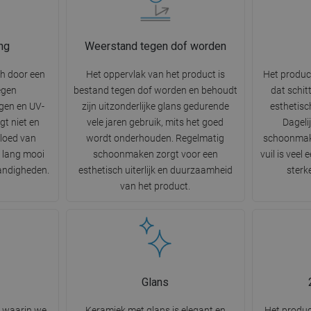
ng
Weerstand tegen dof worden
ch door een
Het oppervlak van het product is
Het produc
egen
bestand tegen dof worden en behoudt
dat schit
gen en UV-
zijn uitzonderlijke glans gedurende
esthetisc
gt niet en
vele jaren gebruik, mits het goed
Dageli
vloed van
wordt onderhouden. Regelmatig
schoonmak
r lang mooi
schoonmaken zorgt voor een
vuil is veel
tandigheden.
esthetisch uiterlijk en duurzaamheid
sterk
van het product.
Glans
t waarin we
Keramiek met glans is elegant en
Het product