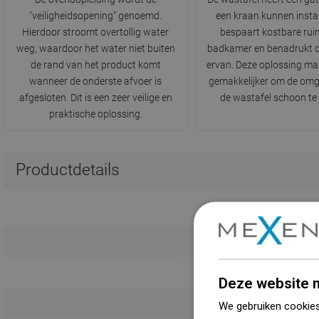
"veiligheidsopening" genoemd.
een kraan kunnen instal
Hierdoor stroomt overtollig water
bespaart kostbare ruim
weg, waardoor het water niet buiten
badkamer en benadrukt d
de rand van het product komt
ervan. Deze oplossing ma
wanneer de onderste afvoer is
gemakkelijker om de omg
afgesloten. Dit is een zeer veilige en
de wastafel schoon te
praktische oplossing.
Productdetails
L
K
Deze website m
We gebruiken cookies