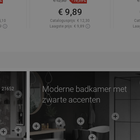
%
€ 12,30
-19,59%
€
9
€ 9,89
4,10
Catalogusprijs:
€ 12,30
Cat
9
Laagste prijs: € 9,89
Laag
oorraad
Beschikbaarheid:
Op voorraad
Beschik
gen
In winkelwagen
avoriet
Vergelijk
favorite_border
Favoriet
Verg
Moderne badkamer met
21652
zwarte accenten