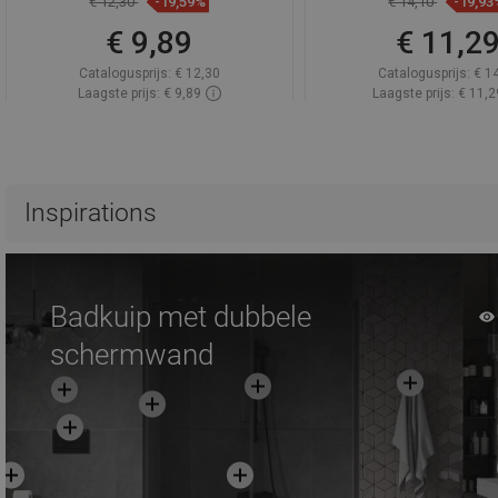
€ 12,30
-19,59%
€ 14,10
-19,93
€ 9,89
€ 11,2
Catalogusprijs:
€ 12,30
Catalogusprijs:
€ 1
Laagste prijs: € 9,89
Laagste prijs: € 11,2
Beschikbaarheid:
Op voorraad
Beschikbaarheid:
Op v
In winkelwagen
In winkelwa
Vergelijk
favorite_border
Favoriet
Vergelijk
favorite_border
F
Inspirations
Badkuip met dubbele
schermwand