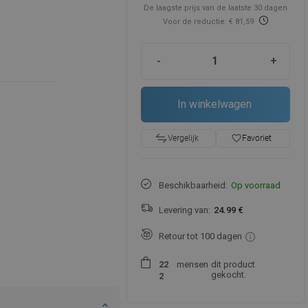
De laagste prijs van de laatste 30 dagen
Voor de reductie: € 81,59
-
+
In winkelwagen
favorite_border
Favoriet
Vergelijk
Beschikbaarheid:
Op voorraad
Levering van:
24.99 €
Retour tot 100 dagen
mensen
dit product
2
2
gekocht.
2