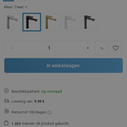
Kleur
- Zwart
favorite_border
-
+
In winkelwagen
Beschikbaarheid:
Op voorraad
Levering van:
9.99 €
Retour tot 100 dagen
mensen
dit product gekocht.
1
0
5
9