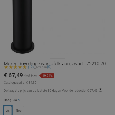
Mexen Royo hoge wastafelkraan, zwart - 72210-70
(0)
(12)
Vragen
€ 67,49
19,94%
(incl. btw)
Catalogusprijs:
€ 84,30
De laagste prijs van de laatste 30 dagen
Voor de reductie: € 67,49
Hoog
- Ja
Nee
Ja