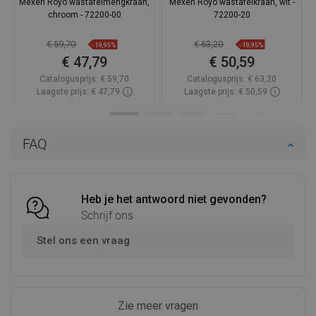
Mexen Royo wastafelmengkraan,
Mexen Royo wastafelkraan, wit -
chroom - 72200-00
72200-20
€ 59,70
€ 63,20
-19,95%
-19,95%
€ 47,79
€ 50,59
Catalogusprijs:
€ 59,70
Catalogusprijs:
€ 63,20
Laagste prijs: € 47,79
Laagste prijs: € 50,59
Beschikbaarheid:
Op voorraad
Beschikbaarheid:
Op voorraad
In winkelwagen
In winkelwagen
FAQ
Vergelijk
favorite_border
Favoriet
Vergelijk
favorite_border
Favoriet
Heb je het antwoord niet gevonden?
Schrijf ons
Stel ons een vraag
Zie meer vragen