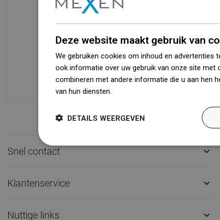
Beschikbaarheid van goederen
Deze website maakt gebruik van co
Een modern logistiek centrum met een
We gebruiken cookies om inhoud en advertenties t
oppervlakte van 31.000 m² met meer
ook informatie over uw gebruik van onze site met 
dan 68.000 palletplaatsen biedt meer
combineren met andere informatie die u aan hen he
dan 1500.000 beschikbare producten!
van hun diensten.
Dowiedz się więcej
DETAILS WEERGEVEN
Snel contact

Klantenservice

Nuttige links
