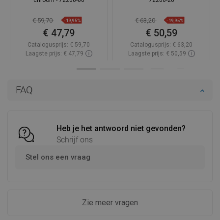
€ 59,70
€ 63,20
-19,95%
-19,95%
€ 47,79
€ 50,59
Catalogusprijs:
€ 59,70
Catalogusprijs:
€ 63,20
Laagste prijs: € 47,79
Laagste prijs: € 50,59
Beschikbaarheid:
Op voorraad
Beschikbaarheid:
Op voorraad
In winkelwagen
In winkelwagen
FAQ
Vergelijk
favorite_border
Favoriet
Vergelijk
favorite_border
Favoriet
Heb je het antwoord niet gevonden?
Schrijf ons
Stel ons een vraag
Zie meer vragen