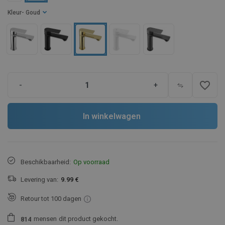
Kleur
- Goud
favorite_border
-
+
In winkelwagen
Beschikbaarheid:
Op voorraad
Levering van:
9.99 €
Retour tot 100 dagen
mensen
dit product gekocht.
8
1
4