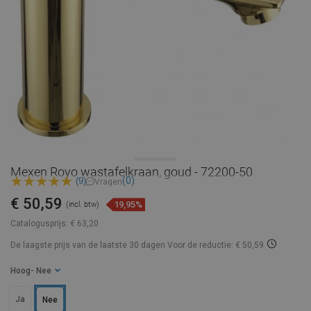
Mexen Royo wastafelkraan, goud - 72200-50
(0)
(9)
Vragen
€ 50,59
19,95%
(incl. btw)
Catalogusprijs:
€ 63,20
De laagste prijs van de laatste 30 dagen
Voor de reductie: € 50,59
Hoog
- Nee
Ja
Nee