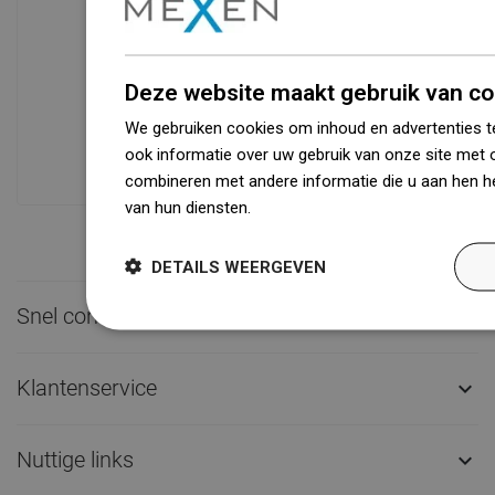
Beschikbaarheid van goederen
Een modern logistiek centrum met een
Deze website maakt gebruik van co
oppervlakte van 31.000 m² met meer
We gebruiken cookies om inhoud en advertenties t
dan 68.000 palletplaatsen biedt meer
ook informatie over uw gebruik van onze site met 
dan 1500.000 beschikbare producten!
combineren met andere informatie die u aan hen he
van hun diensten.
Dowiedz się więcej
DETAILS WEERGEVEN
Snel contact

Klantenservice

Nuttige links
