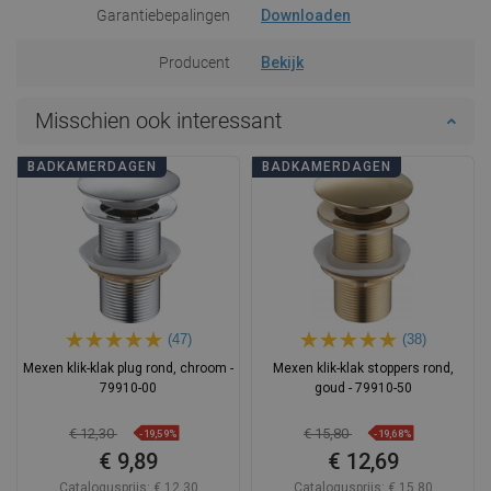
Garantiebepalingen
Downloaden
Producent
Bekijk
Misschien ook interessant
BADKAMERDAGEN
BADKAMERDAGEN
(47)
(38)
Mexen klik-klak plug rond, chroom -
Mexen klik-klak stoppers rond,
79910-00
goud - 79910-50
€ 12,30
€ 15,80
-19,59%
-19,68%
€ 9,89
€ 12,69
Catalogusprijs:
€ 12,30
Catalogusprijs:
€ 15,80