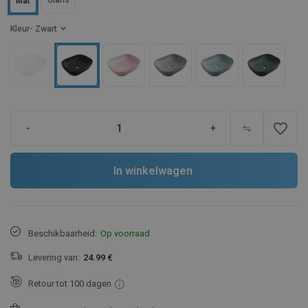
Glans
Mat
Kleur
- Zwart
favorite_border
-
+
In winkelwagen
Beschikbaarheid:
Op voorraad
Levering van:
24.99 €
Retour tot 100 dagen