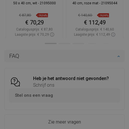
50 x 40 cm, wit - 21095000
40 cm, roze mat - 21095044
€ 87,80
€ 140,60
-19,94%
-19,99%
€ 70,29
€ 112,49
Catalogusprijs:
€ 87,80
Catalogusprijs:
€ 140,60
Laagste prijs: € 70,29
Laagste prijs: € 112,49
Beschikbaarheid:
Op voorraad
Beschikbaarheid:
Op voorraad
In winkelwagen
In winkelwagen
FAQ
Vergelijk
favorite_border
Favoriet
Vergelijk
favorite_border
Favoriet
Heb je het antwoord niet gevonden?
Schrijf ons
Stel ons een vraag
Zie meer vragen