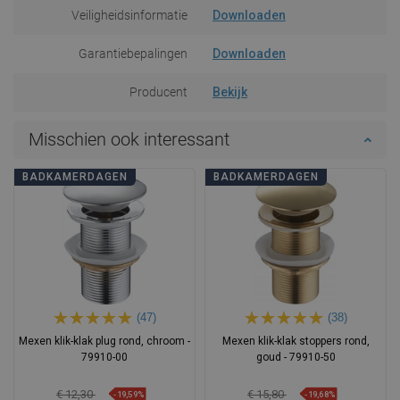
Veiligheidsinformatie
Downloaden
Garantiebepalingen
Downloaden
Producent
Bekijk
Misschien ook interessant
BADKAMERDAGEN
BADKAMERDAGEN
(47)
(38)
Mexen klik-klak plug rond, chroom -
Mexen klik-klak stoppers rond,
79910-00
goud - 79910-50
€ 12,30
€ 15,80
-19,59%
-19,68%