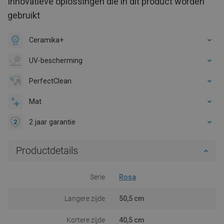
Innovatieve oplossingen die in dit product worden
gebruikt
Ceramika+
UV-bescherming
PerfectClean
Mat
2 jaar garantie
Productdetails
Serie
Rosa
Langere zijde
50,5 cm
Kortere zijde
40,5 cm