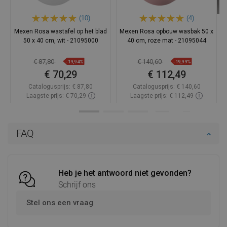
(10)
(4)
Mexen Rosa wastafel op het blad
Mexen Rosa opbouw wasbak 50 x
50 x 40 cm, wit - 21095000
40 cm, roze mat - 21095044
€ 87,80
€ 140,60
-19,94%
-19,99%
€ 70,29
€ 112,49
Catalogusprijs:
€ 87,80
Catalogusprijs:
€ 140,60
Laagste prijs: € 70,29
Laagste prijs: € 112,49
Beschikbaarheid:
Op voorraad
Beschikbaarheid:
Op voorraad
In winkelwagen
In winkelwagen
FAQ
Vergelijk
favorite_border
Favoriet
Vergelijk
favorite_border
Favoriet
Heb je het antwoord niet gevonden?
Schrijf ons
Stel ons een vraag