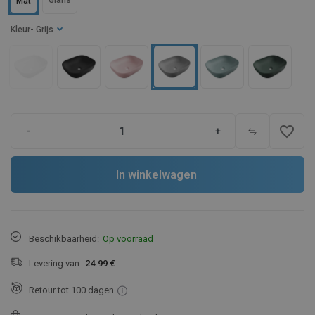
Glans
Mat
Kleur
- Grijs
favorite_border
-
+
In winkelwagen
Beschikbaarheid:
Op voorraad
Levering van:
24.99 €
Retour tot 100 dagen