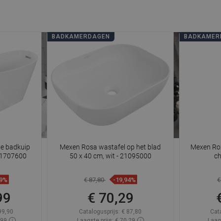
BADKAMERDAGEN
BADKAMER
de badkuip
Mexen Rosa wastafel op het blad
Mexen Rox
561707600
50 x 40 cm, wit - 21095000
ch
99%
€ 87,80
-19,94%
€
99
€ 70,29
99,90
Catalogusprijs:
€ 87,80
Cata
,99
Laagste prijs: € 70,29
Laag