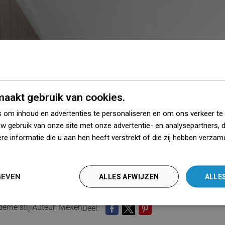
aakt gebruik van cookies.
 om inhoud en advertenties te personaliseren en om ons verkeer te
uw gebruik van onze site met onze advertentie- en analysepartners, 
e informatie die u aan hen heeft verstrekt of die zij hebben verzam
iedz się więcej
GEVEN
ALLES AFWIJZEN
ALLE
erne stijl
Auteur: Mexen
Deel:
DELEN
TWEET
PINTEREST