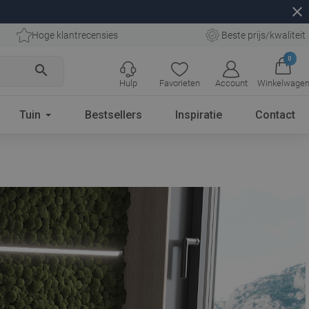
close
Hoge klantrecensies
Beste prijs/kwaliteit
0
search
Hulp
Favorieten
Account
Winkelwage
Tuin
Bestsellers
Inspiratie
Contact