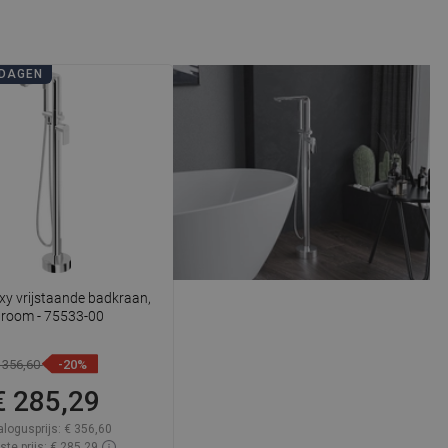
SPANISH
UKRAINIAN
DAGEN
BULGARIAN
ESTONIAN
DUTCH
LATVIAN
DANISH
SWEDISH
y vrijstaande badkraan,
FINNISH
room - 75533-00
PORTUGUESE
 356,60
-20%
CROATIAN
€ 285,29
GREEK
logusprijs:
€ 356,60
SLOVENIAN
ste prijs: € 285,29