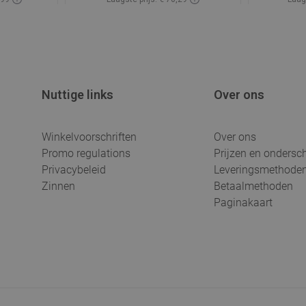
oorraad
Beschikbaarheid:
Op voorraad
Beschik
gen
In winkelwagen
avoriet
Vergelijk
favorite_border
Favoriet
Verg
Nuttige links
Over ons
Winkelvoorschriften
Over ons
Promo regulations
Prijzen en ondersc
Privacybeleid
Leveringsmethode
Zinnen
Betaalmethoden
Paginakaart