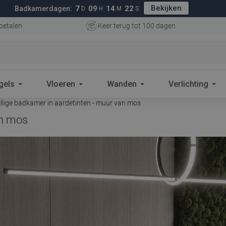
Bekijken
7
09
14
21
Badkamerdagen:
D
H
M
S
betalen
Keer terug tot 100 dagen
gels
Vloeren
Wanden
Verlichting
lige badkamer in aardetinten - muur van mos
an mos