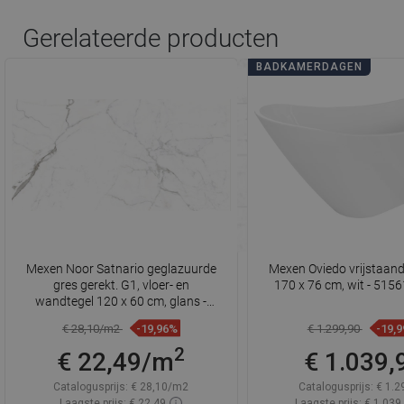
Gerelateerde producten
BADKAMERDAGEN
Mexen Noor Satnario geglazuurde
Mexen Oviedo vrijstaan
gres gerekt. G1, vloer- en
170 x 76 cm, wit - 51
wandtegel 120 x 60 cm, glans -
TL105-120-060-00
€ 28,10/m2
-19,96%
€ 1.299,90
-19,
2
€ 22,49/m
€ 1.039,
Catalogusprijs:
€ 28,10/m2
Catalogusprijs:
€ 1.2
Laagste prijs: € 22,49
Laagste prijs: € 1.039