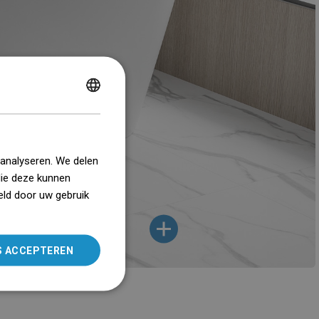
POLISH
CZECH
GERMAN
 analyseren. We delen
ENGLISH
die deze kunnen
eld door uw gebruik
SLOVAK
LITHUANIAN
ROMANIAN
S ACCEPTEREN
HUNGARIAN
FRENCH
ITALIAN