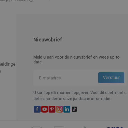
baarheid:
Op voorraad
In winkelwagen
elijk
favorite_border
Favoriet
Nieuwsbrief
Meld u aan voor de nieuwsbrief en wees up to
date.
heidingen
n
U kunt op elk moment opgeven.Voor dit doel moet u
details vinden in onze juridische informatie.
Facebook
YouTube
Pinterest
Instagram
LinkedIn
TikTok