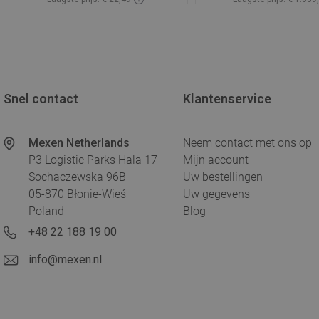
Beschikbaarheid:
Op voorraad
Beschikbaarheid:
Op v
In winkelwagen
In winkelwa
Vergelijk
favorite_border
Favoriet
Vergelijk
favorite_border
F
Snel contact
Klantenservice
Mexen Netherlands
Neem contact met ons op
P3 Logistic Parks Hala 17
Mijn account
Sochaczewska 96B
Uw bestellingen
05-870 Błonie-Wieś
Uw gegevens
Poland
Blog
+48 22 188 19 00
info@mexen.nl