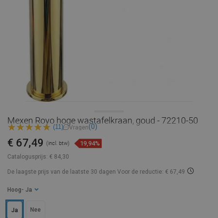
Mexen Royo hoge wastafelkraan, goud - 72210-50
(0)
(11)
Vragen
€ 67,49
19,94%
(incl. btw)
Catalogusprijs:
€ 84,30
De laagste prijs van de laatste 30 dagen
Voor de reductie: € 67,49
Hoog
- Ja
Nee
Ja