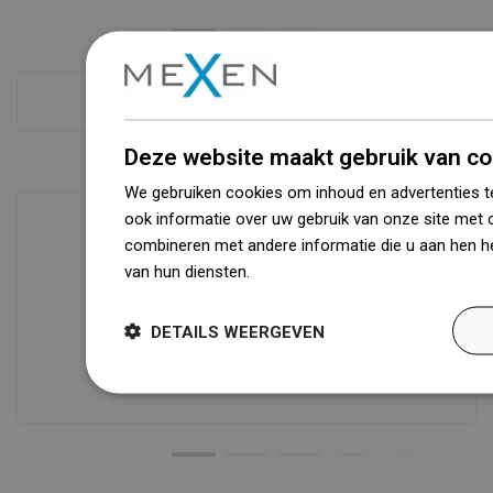
Zie alles
Deze website maakt gebruik van co
We gebruiken cookies om inhoud en advertenties t
ook informatie over uw gebruik van onze site met 
combineren met andere informatie die u aan hen he
van hun diensten.
Dowiedz się więcej
Beschikbaarheid van goederen
Een modern logistiek centrum met een
oppervlakte van 31.000 m² met meer
DETAILS WEERGEVEN
dan 68.000 palletplaatsen biedt meer
dan 1500.000 beschikbare producten!