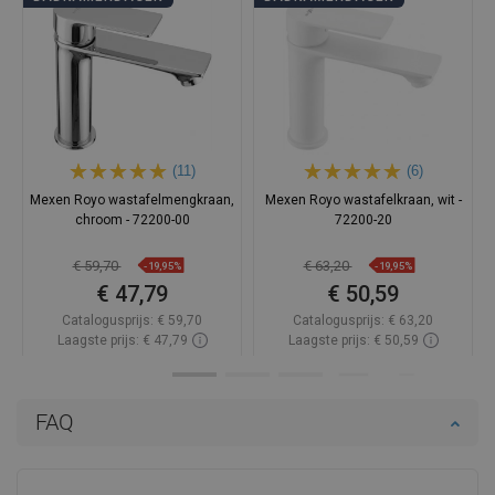
(11)
(6)
Mexen Royo wastafelmengkraan,
Mexen Royo wastafelkraan, wit -
chroom - 72200-00
72200-20
€ 59,70
€ 63,20
-19,95%
-19,95%
€ 47,79
€ 50,59
Catalogusprijs:
€ 59,70
Catalogusprijs:
€ 63,20
Laagste prijs: € 47,79
Laagste prijs: € 50,59
Beschikbaarheid:
Op voorraad
Beschikbaarheid:
Op voorraad
In winkelwagen
In winkelwagen
FAQ
Vergelijk
favorite_border
Favoriet
Vergelijk
favorite_border
Favoriet