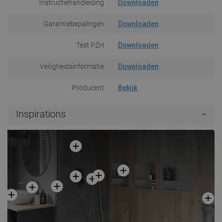
Instructiehandleiding
Downloaden
Garantiebepalingen
Downloaden
Test PZH
Downloaden
Veiligheidsinformatie
Downloaden
Producent
Bekijk
Inspirations