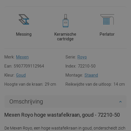
Messing
Keramische
Perlator
cartridge
Merk:
Mexen
Serie:
Royo
Ean:
5907709112964
Index:
72210-50
Kleur:
Goud
Montage:
Staand
Hoogte van de kraan:
29 cm
Reikwijdte van de uitloop:
14 cm
Omschrijving
Mexen Royo hoge wastafelkraan, goud - 72210-50
De Mexen Royo, een hoge wastafelkraan in goud, onderscheidt zich