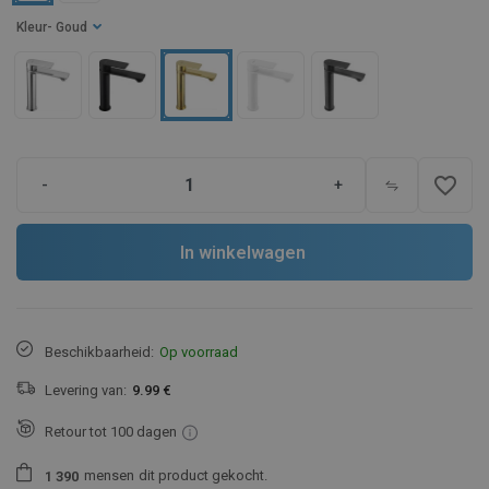
Kleur
- Goud
favorite_border
-
+
In winkelwagen
Beschikbaarheid:
Op voorraad
Levering van:
9.99 €
Retour tot 100 dagen
mensen
dit product gekocht.
1
3
9
0