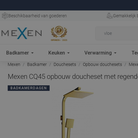
Beschikbaarheid van goederen
Gemakkelijk 
Badkamer
Keuken
Verwarming
Te
Mexen
Badkamer
Douchesets
Opbouw douchesets
Mexe
Mexen CQ45 opbouw doucheset met regendou
BADKAMERDAGEN