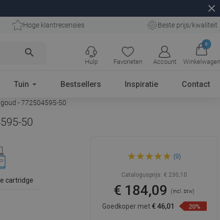
close
Hoge klantrecensies
Beste prijs/kwaliteit
0
search
Hulp
Favorieten
Account
Winkelwage
Tuin
Bestsellers
Inspiratie
Contact
 goud - 772504595-50
4595-50
Mexen CQ45 opbouw
(9)
doucheset met regendouche
en thermostatische kraan,
goud - 772504595-50
Catalogusprijs:
€ 230,10
e cartridge
€ 184,09
(incl. btw)
Goedkoper met
€ 46,01
20%