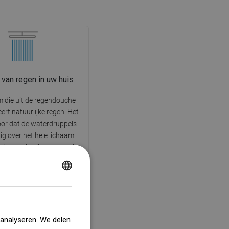
e van regen in uw huis
 die uit de regendouche
eert natuurlijke regen. Het
oor dat de waterdruppels
ig over het hele lichaam
rdoor gebruikte cosmetica
eggespoeld en stress en
ning worden verminderd.
POLISH
 ontspanning in harmonie
met de natuur.
CZECH
GERMAN
 analyseren. We delen
ENGLISH