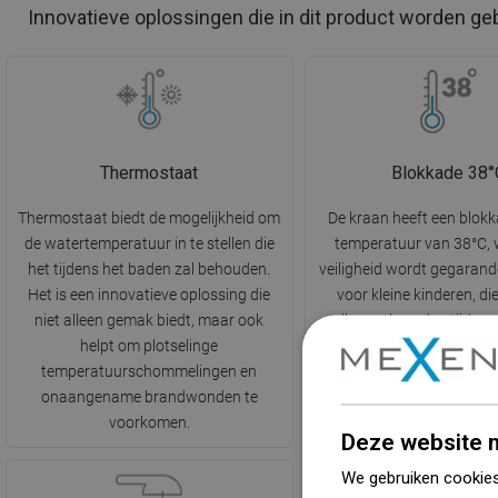
Innovatieve oplossingen die in dit product worden ge
Thermostaat
Blokkade 38°
Thermostaat biedt de mogelijkheid om
De kraan heeft een blokk
de watertemperatuur in te stellen die
temperatuur van 38°C,
het tijdens het baden zal behouden.
veiligheid wordt gegarand
Het is een innovatieve oplossing die
voor kleine kinderen, die
niet alleen gemak biedt, maar ook
zullen verbranden tijdens
helpt om plotselinge
Het maakt het mogelijk
temperatuurschommelingen en
zorgen over plotse
onaangename brandwonden te
temperatuurveranderin
voorkomen.
gebruik te maken van
Deze website m
We gebruiken cookies