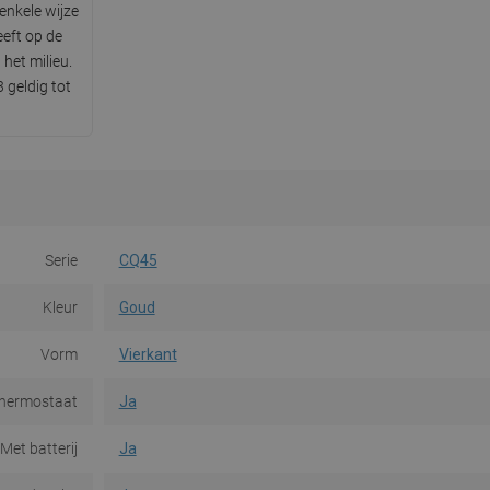
enkele wijze
eeft op de
het milieu.
 geldig tot
Serie
CQ45
Kleur
Goud
Vorm
Vierkant
thermostaat
Ja
Met batterij
Ja