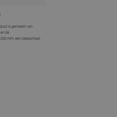
0
oduct is gemaakt van
 en de
x200 mm, een zeepschaal,