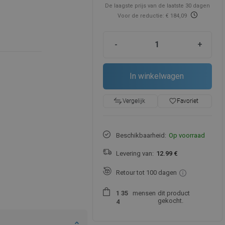
De laagste prijs van de laatste 30 dagen
Voor de reductie: € 184,09
-
+
In winkelwagen
favorite_border
Favoriet
Vergelijk
Beschikbaarheid:
Op voorraad
Levering van:
12.99 €
Retour tot 100 dagen
mensen
dit product
1
3
5
gekocht.
4