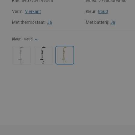
Ean:
5907709142046
Index:
772504595-50
Vorm:
Vierkant
Kleur:
Goud
Met thermostaat:
Ja
Met batterij:
Ja
Kleur
- Goud