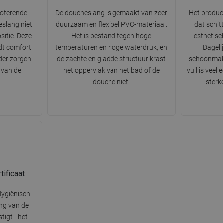
roterende
De doucheslang is gemaakt van zeer
Het produc
eslang niet
duurzaam en flexibel PVC-materiaal.
dat schit
sitie. Deze
Het is bestand tegen hoge
esthetisc
dt comfort
temperaturen en hoge waterdruk, en
Dageli
der zorgen
de zachte en gladde structuur krast
schoonmak
 van de
het oppervlak van het bad of de
vuil is veel
douche niet.
sterk
ificaat
Hygiënisch
ing van de
tigt - het