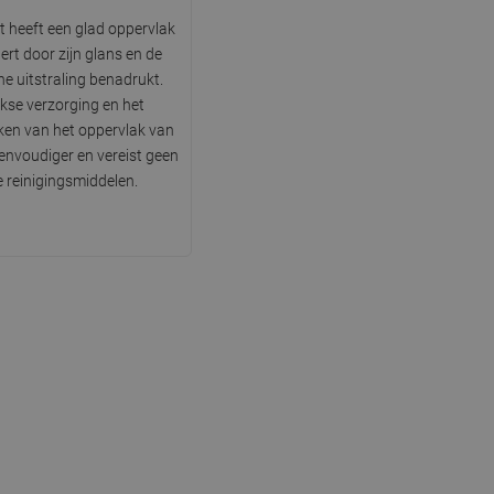
t heeft een glad oppervlak
SWEDISH
tert door zijn glans en de
FINNISH
he uitstraling benadrukt.
jkse verzorging en het
PORTUGUESE
en van het oppervlak van
CROATIAN
 eenvoudiger en vereist geen
e reinigingsmiddelen.
GREEK
SLOVENIAN