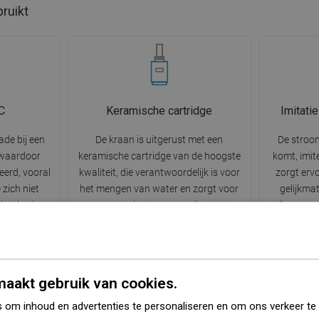
bruikt
C
Keramische cartridge
Imitati
ade bij een
De kraan is uitgerust met een
De stroom
 waardoor
keramische cartridge van de hoogste
komt, imit
eerd, vooral
kwaliteit, die verantwoordelijk is voor
zorgt erv
 zich niet
het mengen van water en zorgt voor
gelijkmat
 het baden.
een soepele stroomregeling. Het
vallen, waa
 om zonder
garandeert langdurig hoog
worden w
linge
gebruikerscomfort, met behoud van
spierspan
gen vrij
eenvoudig en nauwkeurig regelen.
Dagelijkse
 water.
aakt gebruik van cookies.
 om inhoud en advertenties te personaliseren en om ons verkeer te