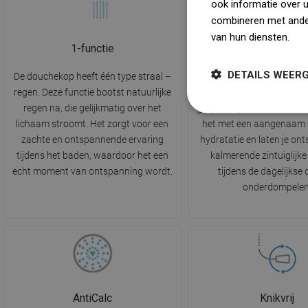
ook informatie over 
combineren met ander
van hun diensten.
Dow
1-functie
Regen
DETAILS WEER
De douchekop heeft één type straal –
Standaard waterstraal die
regen. Deze functie bootst natuurlijke
regen imiteert. Druppel
regen na, die gelijkmatig over het
gelijkmatig over het licha
lichaam stroomt. Het zorgt voor een
het met een aangenaam 
zachte en ontspannende ervaring
hydratatie en laten je on
tijdens het baden, waardoor het een
kalmerende zintuiglijke
echt moment van ontspanning wordt.
tijdens de dagelijkse
onderdompelen
AntiCalc
Knikvrij