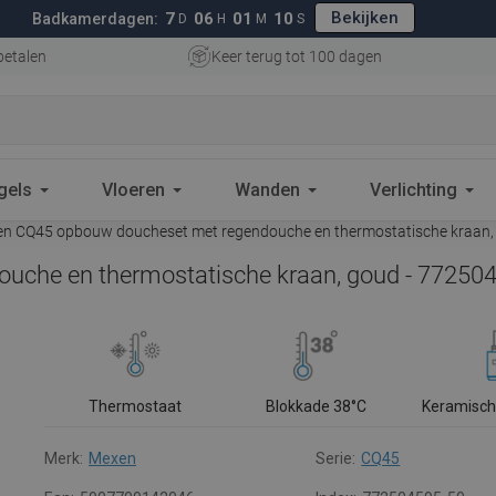
Bekijken
7
06
01
08
Badkamerdagen:
D
H
M
S
betalen
Keer terug tot 100 dagen
gels
Vloeren
Wanden
Verlichting
n CQ45 opbouw doucheset met regendouche en thermostatische kraan,
che en thermostatische kraan, goud - 77250
Thermostaat
Blokkade 38°C
Keramisch
Merk:
Mexen
Serie:
CQ45