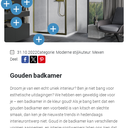
31.10.2022
Categorie:
Moderne stijl
Auteur: Mexen
Deel:
DELEN
TWEET
PINTEREST
Gouden badkamer
Droom je van een echt uniek interieur? Ben je niet bang voor
esthetische uitdagingen? We hebben een geweldig idee voor
je – een badkamer in de kleur goud! Als je bang bent dat een
gouden badkamer een voorbeeld is van kitsch en slechte
smaak, dan ken je de nieuwste trends in hedendaags
interieurontwerp niet. Goud in de badkamer kan verschillende
vormen aannemen, en interieurontwerpers laten ons zien dat