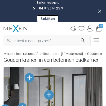
Badkamerdagen:
5
04
36
23
D
H
M
S
close
Bekijken
0
search
Mexen
Inspirations
Architecturale stijl
Moderne stijl
Gouden kran
Gouden kranen in een betonnen badkamer