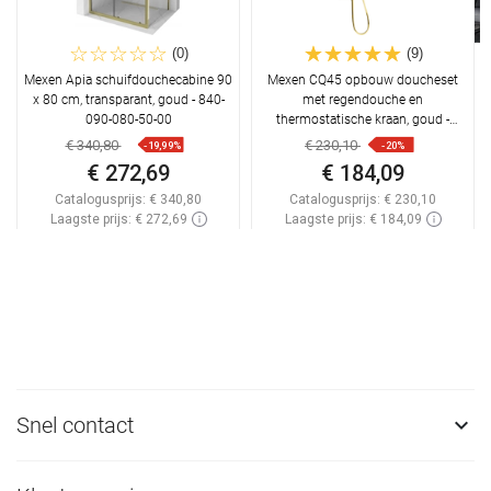
(0)
(9)
Mexen Apia schuifdouchecabine 90
Mexen CQ45 opbouw doucheset
x 80 cm, transparant, goud - 840-
met regendouche en
090-080-50-00
thermostatische kraan, goud -
772504595-50
€ 340,80
€ 230,10
-19,99%
-20%
€ 272,69
€ 184,09
Catalogusprijs:
€ 340,80
Catalogusprijs:
€ 230,10
Laagste prijs: € 272,69
Laagste prijs: € 184,09
Beschikbaarheid:
Op voorraad
Beschikbaarheid:
Op voorraad
In winkelwagen
In winkelwagen
Vergelijk
favorite_border
Favoriet
Vergelijk
favorite_border
Favoriet
Snel contact
