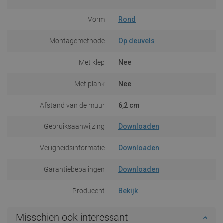
Vorm
Rond
Montagemethode
Op deuvels
Met klep
Nee
Met plank
Nee
Afstand van de muur
6,2 cm
Gebruiksaanwijzing
Downloaden
Veiligheidsinformatie
Downloaden
Garantiebepalingen
Downloaden
Producent
Bekijk
Misschien ook interessant