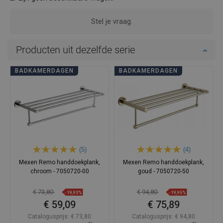
Stel je vraag.
Producten uit dezelfde serie
BADKAMERDAGEN
BADKAMERDAGEN
(5)
(4)
Mexen Remo handdoekplank,
Mexen Remo handdoekplank,
chroom - 7050720-00
goud - 7050720-50
€ 73,80
€ 94,80
-19,93%
-19,95%
€ 59,09
€ 75,89
Catalogusprijs:
€ 73,80
Catalogusprijs:
€ 94,80