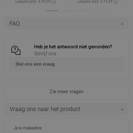
Laagste prijs: € 59,09
Laagste prijs: € 75,89
Beschikbaarheid:
Op voorraad
Beschikbaarheid:
Op voorraad
In winkelwagen
In winkelwagen
FAQ
Vergelijk
favorite_border
Favoriet
Vergelijk
favorite_border
Favoriet
Heb je het antwoord niet gevonden?
Schrijf ons
Stel ons een vraag
Zie meer vragen
Vraag ons naar het product