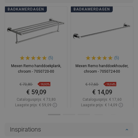
BADKAMERDAGEN
BADKAMERDAGEN
(5)
(5)
Mexen Remo handdoekplank,
Mexen Remo handdoekhouder,
chroom - 7050720-00
chroom - 7050724-00
€ 73,80
€ 17,60
-19,93%
-19,94%
€ 59,09
€ 14,09
Catalogusprijs:
€ 73,80
Catalogusprijs:
€ 17,60
Laagste prijs: € 59,09
Laagste prijs: € 14,09
Beschikbaarheid:
Op voorraad
Beschikbaarheid:
Op voorraad
In winkelwagen
In winkelwagen
Inspirations
Vergelijk
favorite_border
Favoriet
Vergelijk
favorite_border
Favoriet