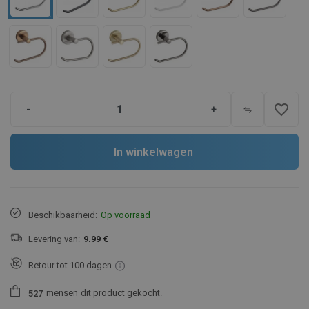
favorite_border
-
+
In winkelwagen
Beschikbaarheid:
Op voorraad
Levering van:
9.99 €
Retour tot 100 dagen
mensen
dit product gekocht.
5
2
7