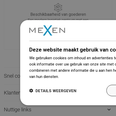
Beschikbaarheid van goederen
Een modern logistiek centrum met een
oppervlakte van 31.000 m² met meer
dan 68.000 palletplaatsen biedt meer
dan 1500.000 beschikbare producten!
Deze website maakt gebruik van co
We gebruiken cookies om inhoud en advertenties t
ook informatie over uw gebruik van onze site met 
combineren met andere informatie die u aan hen he
Snel contact

van hun diensten.
Dowiedz się więcej
DETAILS WEERGEVEN
Klantenservice

Nuttige links
