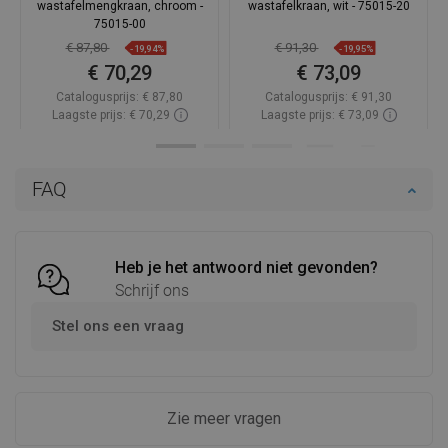
wastafelmengkraan, chroom -
wastafelkraan, wit - 75015-20
75015-00
€ 87,80
€ 91,30
-19,94%
-19,95%
€ 70,29
€ 73,09
Catalogusprijs:
€ 87,80
Catalogusprijs:
€ 91,30
Laagste prijs: € 70,29
Laagste prijs: € 73,09
Beschikbaarheid:
Op voorraad
Beschikbaarheid:
Op voorraad
In winkelwagen
In winkelwagen
FAQ
Vergelijk
favorite_border
Favoriet
Vergelijk
favorite_border
Favoriet
Heb je het antwoord niet gevonden?
Schrijf ons
Stel ons een vraag
Zie meer vragen