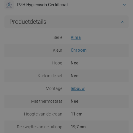
PZH Hygiënisch Certificaat
Productdetails
Serie
Alma
Kleur
Chroom
Hoog
Nee
Kurk in de set
Nee
Montage
Inbouw
Met thermostaat
Nee
Hoogte van de kraan
11 cm
Reikwijdte van de uitloop
19,7 cm