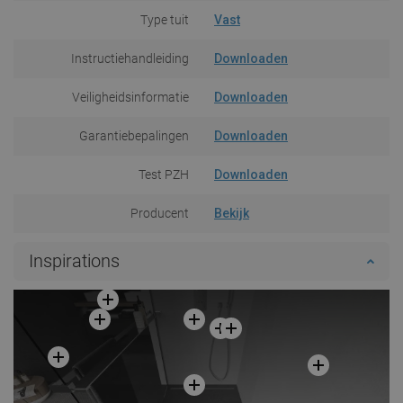
Type tuit
Vast
Instructiehandleiding
Downloaden
Veiligheidsinformatie
Downloaden
Garantiebepalingen
Downloaden
Test PZH
Downloaden
Producent
Bekijk
Inspirations