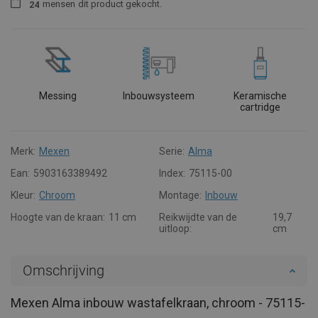
mensen
dit product gekocht.
2
4
Messing
Inbouwsysteem
Keramische
cartridge
Merk:
Mexen
Serie:
Alma
Ean:
5903163389492
Index:
75115-00
Kleur:
Chroom
Montage:
Inbouw
Hoogte van de kraan:
11 cm
Reikwijdte van de
19,7
uitloop:
cm
Omschrijving
Mexen Alma inbouw wastafelkraan, chroom - 75115-