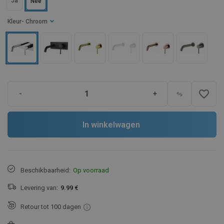
Ja
Nee
Kleur
- Chroom
favorite_border
-
+
In winkelwagen
Beschikbaarheid:
Op voorraad
Levering van:
9.99 €
Retour tot 100 dagen