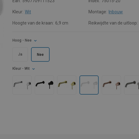
Ean:
5907709111523
Index:
75015-20
Kleur:
Wit
Montage:
Inbouw
Hoogte van de kraan:
6,9 cm
Reikwijdte van de uitloop:
Hoog
- Nee
Ja
Nee
Kleur
- Wit