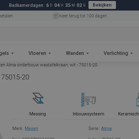
Bekijken
6
04
35
01
Badkamerdagen:
D
H
M
S
betalen
Keer terug tot 100 dagen
gels
Vloeren
Wanden
Verlichting
en Alma onderbouw wastafelkraan, wit - 75015-20
- 75015-20
Messing
Inbouwsysteem
Keramisch
Merk:
Mexen
Serie:
Alma