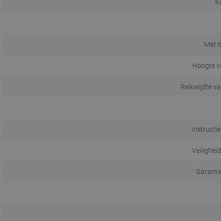
Ku
Met 
Hoogte v
Reikwijdte va
Instructi
Veilighei
Garanti