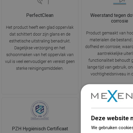
PerfectClean
Weerstand tegen do
corrosie
Het product heeft een glad oppervlak
Product gemaakt van ho
dat schittert door zijn glans en de
materialen die bestand 
esthetische uitstraling benadrukt.
dofheid en corrosie, waard
Dagelijkse verzorging en het
aantrekkelijke uiterl
schoonmaken van het oppervlak van
functionaliteit behoudt
vuil is veel eenvoudiger en vereist geen
lange tijd van gebruik, o
sterke reinigingsmiddelen.
vochtigheidsniveau in 
Deze website m
We gebruiken cookies
PZH Hygiënisch Certificaat