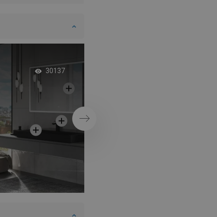
Gouden kranen in e
30137
betonnen badkame
Volgende