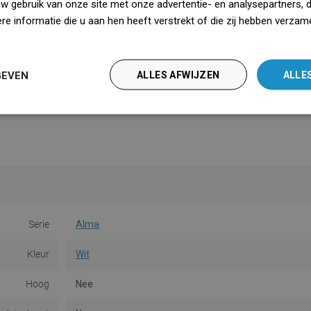
uw gebruik van onze site met onze advertentie- en analysepartners, 
e informatie die u aan hen heeft verstrekt of die zij hebben verzam
iedz się więcej
GEVEN
ALLES AFWIJZEN
ALLE
Serie
Alma
Kleur
Wit
Hoog
Nee