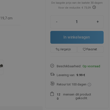
De laagste prijs van de laatste 30 dagen
Voor de reductie: € 73,09
19,7 cm
-
+
In winkelwagen
favorite_border
Favoriet
Vergelijk
Beschikbaarheid:
Op voorraad
Levering van:
9.99 €
Retour tot 100 dagen
mensen
dit product
1
2
gekocht.
0