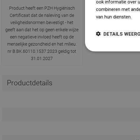
ook informatie over 
Product heeft een PZH Hygiënisch
combineren met ander
Certificaat dat de naleving van de
van hun diensten.
Dow
veiligheidsnormen bevestigt - het
geeft aan dat het op geen enkele wijze
DETAILS WEER
een negatieve invloed heeft op de
menselijke gezondheid en het milieu.
nr B.BK.60110.1537.2023 geldig tot
31.01.2027
Productdetails