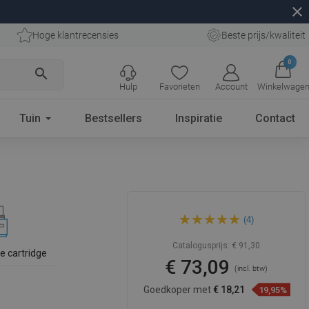
close
Hoge klantrecensies
Beste prijs/kwaliteit
0
search
Hulp
Favorieten
Account
Winkelwage
Tuin
Bestsellers
Inspiratie
Contact
Mexen Alma onderbouw
(4)
wastafelkraan, wit - 75015-20
Catalogusprijs:
€ 91,30
e cartridge
€ 73,09
(incl. btw)
Goedkoper met
€ 18,21
19,95%