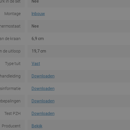
rk in de set
Nee
Montage
Inbouw
thermostaat
Nee
an de kraan
6,9 cm
n de uitloop
19,7 cm
Type tuit
Vast
ehandleiding
Downloaden
dsinformatie
Downloaden
ebepalingen
Downloaden
Test PZH
Downloaden
Producent
Bekijk