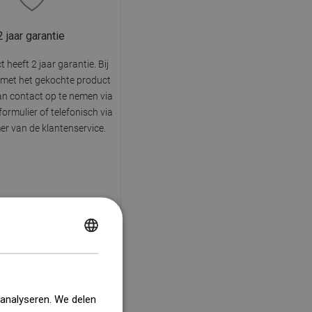
2 jaar garantie
 heeft 2 jaar garantie. Bij
met het gekochte product
n contact op te nemen via
ormulier of telefonisch via
r van de klantenservice.
POLISH
CZECH
GERMAN
 analyseren. We delen
ENGLISH