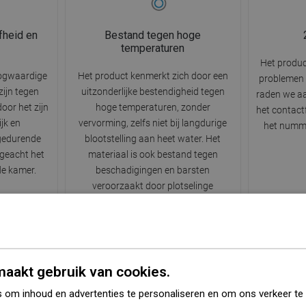
fheid en
Bestand tegen hoge
temperaturen
Het product
ogwaardige
Het product kenmerkt zich door een
problemen 
zijn tegen
uitzonderlijke bestendigheid tegen
raden we aa
oor het zijn
hoge temperaturen, zonder
het contactf
ijk en
vervorming, zelfs niet bij langdurige
het numme
 gedurende
blootstelling aan heet water. Het
ngeacht het
materiaal is ook bestand tegen
de kamer.
beschadigingen en barsten
veroorzaakt door plotselinge
temperatuursveranderingen.
aakt gebruik van cookies.
 om inhoud en advertenties te personaliseren en om ons verkeer te