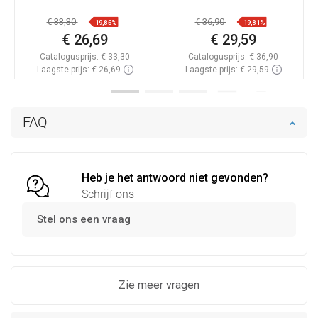
€ 33,30
€ 36,90
-19,85%
-19,81%
€ 26,69
€ 29,59
Catalogusprijs:
€ 33,30
Catalogusprijs:
€ 36,90
Laagste prijs: € 26,69
Laagste prijs: € 29,59
Beschikbaarheid:
Op voorraad
Beschikbaarheid:
Op voorraad
In winkelwagen
In winkelwagen
FAQ
Vergelijk
favorite_border
Favoriet
Vergelijk
favorite_border
Favoriet
Heb je het antwoord niet gevonden?
Schrijf ons
Stel ons een vraag
Zie meer vragen