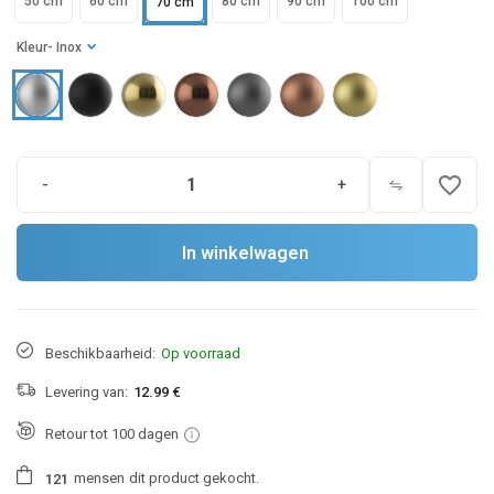
50 cm
60 cm
80 cm
90 cm
100 cm
70 cm
Kleur
- Inox
favorite_border
-
+
In winkelwagen
Beschikbaarheid:
Op voorraad
Levering van:
12.99 €
Retour tot 100 dagen
mensen
dit product gekocht.
1
2
1