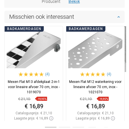
Producent
Bekijk
Misschien ook interessant
BADKAMERDAGEN
BADKAMERDAGEN
(4)
(4)
Mexen Flat M13 afdekplaat 2-in-1
Mexen Flat M12 waterkering voor
voor lineaire afvoer 70 cm, inox -
lineaire afvoer 70 cm, inox -
1019070
1021070
€ 21,10
€ 21,10
-19,95%
-19,95%
€ 16,89
€ 16,89
Catalogusprijs:
€ 21,10
Catalogusprijs:
€ 21,10
Laagste prijs: € 16,89
Laagste prijs: € 16,89
Beschikbaarheid:
Op voorraad
Beschikbaarheid:
Op voorraad