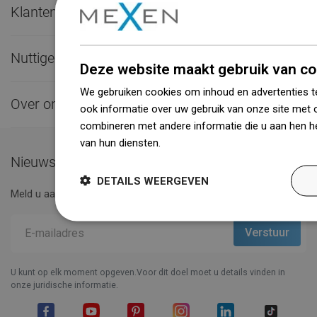
Klantenservice

Nuttige links

Deze website maakt gebruik van co
We gebruiken cookies om inhoud en advertenties t
Over ons

ook informatie over uw gebruik van onze site met 
combineren met andere informatie die u aan hen he
van hun diensten.
Dowiedz się więcej
Nieuwsbrief
DETAILS WEERGEVEN
Meld u aan voor de nieuwsbrief en wees up to date.
U kunt op elk moment opgeven.Voor dit doel moet u details vinden in
onze juridische informatie.