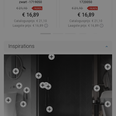
zwart - 1719050
1720050
€ 21,10
€ 21,10
-19,95%
-19,95%
€ 16,89
€ 16,89
Catalogusprijs:
€ 21,10
Catalogusprijs:
€ 21,10
Laagste prijs: € 16,89
Laagste prijs: € 16,89
Beschikbaarheid:
Op voorraad
Beschikbaarheid:
Op voorraad
In winkelwagen
In winkelwagen
Inspirations
Vergelijk
favorite_border
Favoriet
Vergelijk
favorite_border
Favoriet