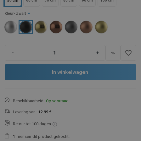
60 cm
70 cm
80 cm
90 cm
100 cm
50 cm
Kleur
- Zwart
favorite_border
-
+
In winkelwagen
Beschikbaarheid:
Op voorraad
Levering van:
12.99 €
Retour tot 100 dagen
1
mensen
dit product gekocht.