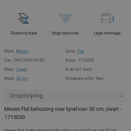
Roestvrij staal
Hoge doorvoer
Lage montage
Merk:
Mexen
Serie:
Flat
Ean:
5907709110182
Index:
1715050
Kleur:
Zwart
In de set:
Kast
Maat:
50 cm
Draaibare sifon:
Nee
Omschrijving
Mexen Flat behuizing voor lijnafvoer 50 cm, zwart -
1715050
Mexen Flat is een elegante behuizing voor lijnafvoer van 50 cm,