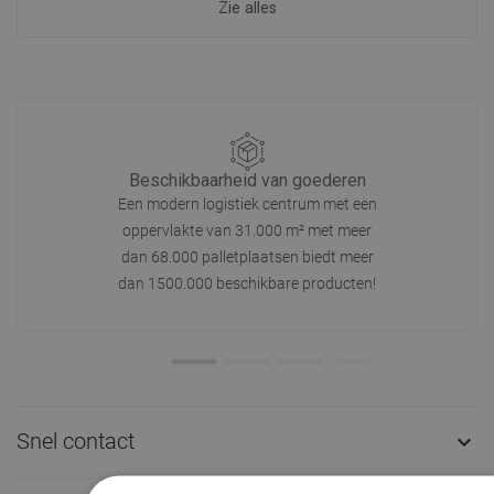
Zie alles
Beschikbaarheid van goederen
Een modern logistiek centrum met een
oppervlakte van 31.000 m² met meer
dan 68.000 palletplaatsen biedt meer
dan 1500.000 beschikbare producten!
Snel contact
