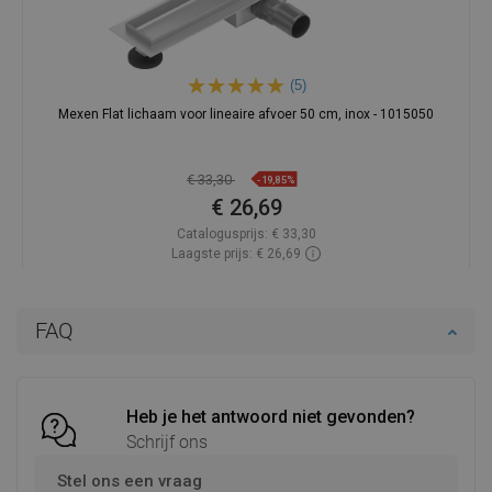
(5)
Mexen Flat lichaam voor lineaire afvoer 50 cm, inox - 1015050
€ 33,30
-19,85%
€ 26,69
Catalogusprijs:
€ 33,30
Laagste prijs: € 26,69
Beschikbaarheid:
Op voorraad
In winkelwagen
FAQ
Vergelijk
favorite_border
Favoriet
Heb je het antwoord niet gevonden?
Schrijf ons
Stel ons een vraag