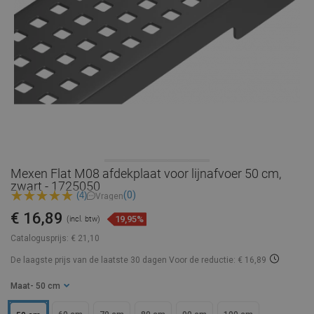
Mexen Flat M08 afdekplaat voor lijnafvoer 50 cm,
zwart - 1725050
(0)
(4)
Vragen
€ 16,89
19,95%
(incl. btw)
Catalogusprijs:
€ 21,10
De laagste prijs van de laatste 30 dagen
Voor de reductie: € 16,89
Maat
- 50 cm