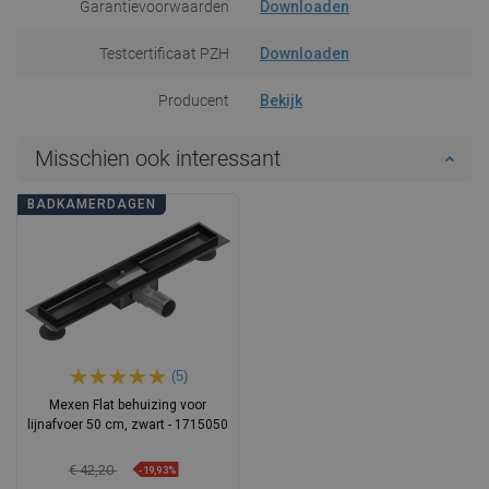
Garantievoorwaarden
Downloaden
Testcertificaat PZH
Downloaden
Producent
Bekijk
Misschien ook interessant
BADKAMERDAGEN
(5)
Mexen Flat behuizing voor
lijnafvoer 50 cm, zwart - 1715050
€ 42,20
-19,93%