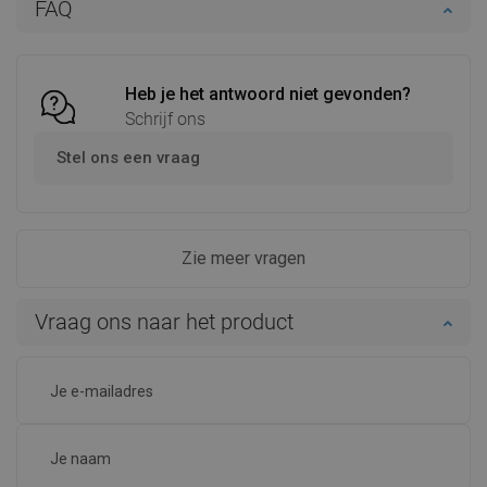
FAQ
Vergelijk
favorite_border
Favoriet
Vergelijk
favorite_border
Favoriet
Heb je het antwoord niet gevonden?
Schrijf ons
Stel ons een vraag
Zie meer vragen
Vraag ons naar het product