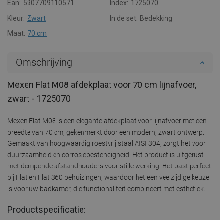
Ean:
5907709110571
Index:
1725070
Kleur:
Zwart
In de set:
Bedekking
Maat:
70 cm
Omschrijving
Mexen Flat M08 afdekplaat voor 70 cm lijnafvoer,
zwart - 1725070
Mexen Flat M08 is een elegante afdekplaat voor lijnafvoer met een
breedte van 70 cm, gekenmerkt door een modern, zwart ontwerp.
Gemaakt van hoogwaardig roestvrij staal AISI 304, zorgt het voor
duurzaamheid en corrosiebestendigheid. Het product is uitgerust
met dempende afstandhouders voor stille werking. Het past perfect
bij Flat en Flat 360 behuizingen, waardoor het een veelzijdige keuze
is voor uw badkamer, die functionaliteit combineert met esthetiek.
Productspecificatie: