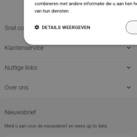
combineren met andere informatie die u aan hen he
van hun diensten.
Dowiedz się więcej
Snel contact

DETAILS WEERGEVEN
Klantenservice

Nuttige links

Over ons

Nieuwsbrief
Meld u aan voor de nieuwsbrief en wees up to date.