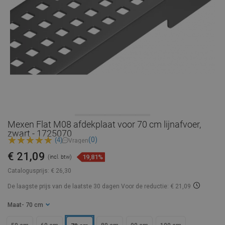
Mexen Flat M08 afdekplaat voor 70 cm lijnafvoer,
zwart - 1725070
(0)
(4)
Vragen
€ 21,09
19,81%
(incl. btw)
Catalogusprijs:
€ 26,30
De laagste prijs van de laatste 30 dagen
Voor de reductie: € 21,09
Maat
- 70 cm