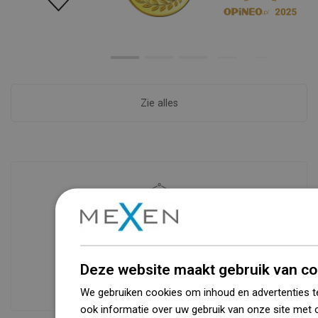
Zie alles
Beschikbaarheid van goederen
Een modern logistiek centrum met een
oppervlakte van 31.000 m² met meer
dan 68.000 palletplaatsen biedt meer
Deze website maakt gebruik van co
dan 1500.000 beschikbare producten!
We gebruiken cookies om inhoud en advertenties t
ook informatie over uw gebruik van onze site met 