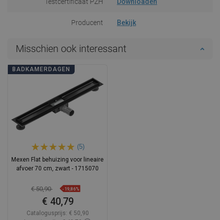
Testcertificaat PZH
Downloaden
Producent
Bekijk
Misschien ook interessant
BADKAMERDAGEN
(5)
Mexen Flat behuizing voor lineaire
afvoer 70 cm, zwart - 1715070
€ 50,90
-19,86%
€ 40,79
Catalogusprijs:
€ 50,90