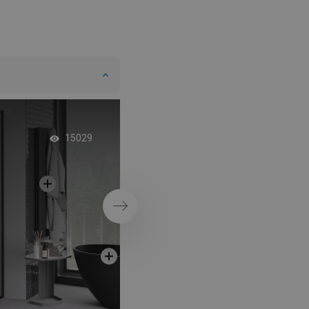
Afgeronde inloopca
15029
Volgende