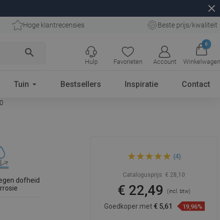
close
Hoge klantrecensies
Beste prijs/kwaliteit
0
search
Hulp
Favorieten
Account
Winkelwage
Tuin
Bestsellers
Inspiratie
Contact
80
Mexen Flat M08 afdekplaat
(4)
voor lijnafvoer 80 cm, zwart -
1725080
Catalogusprijs:
€ 28,10
egen dofheid
€ 22,49
rrosie
(incl. btw)
Goedkoper met
€ 5,61
19,96%