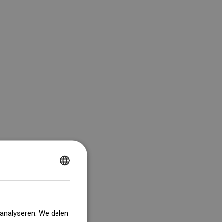
POLISH
CZECH
GERMAN
 analyseren. We delen
ENGLISH