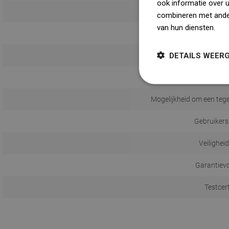
ook informatie over 
combineren met ander
van hun diensten.
Dow
DETAILS WEER
Patroon van d
Mogelijkheid om een tege
Gebruikers
Veilighei
Garantiev
Testcer