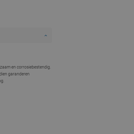
rzaam en corrosiebestendig.
endien garanderen
ng.