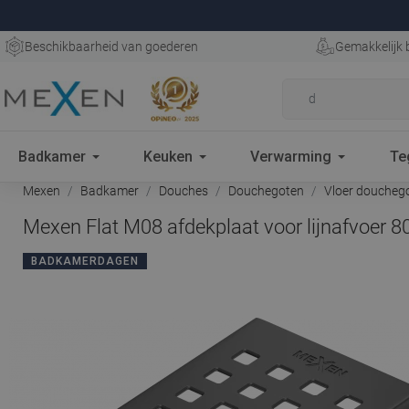
Beschikbaarheid van goederen
Gemakkelijk 
Badkamer
Keuken
Verwarming
Te
Mexen
Badkamer
Douches
Douchegoten
Vloer doucheg
Mexen Flat M08 afdekplaat voor lijnafvoer 8
BADKAMERDAGEN