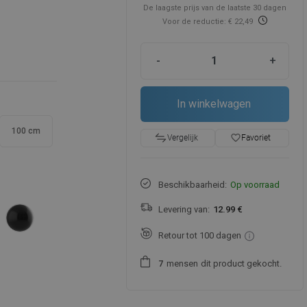
De laagste prijs van de laatste 30 dagen
Voor de reductie: € 22,49
-
+
In winkelwagen
100 cm
favorite_border
Favoriet
Vergelijk
Beschikbaarheid:
Op voorraad
Levering van:
12.99 €
Retour tot 100 dagen
mensen
dit product gekocht.
7