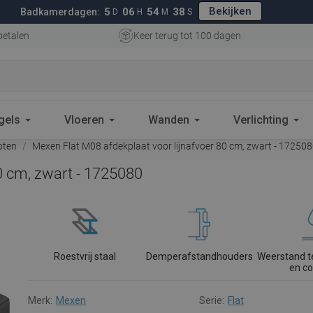
Bekijken
5
06
54
37
Badkamerdagen:
D
H
M
S
betalen
Keer terug tot 100 dagen
gels
Vloeren
Wanden
Verlichting
oten
Mexen Flat M08 afdekplaat voor lijnafvoer 80 cm, zwart - 17250
0 cm, zwart - 1725080
Roestvrij staal
Demperafstandhouders
Weerstand t
en co
Merk:
Mexen
Serie:
Flat