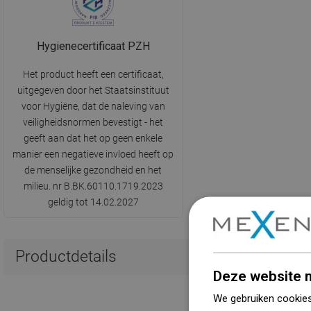
Hygienecertificaat PZH
Het product heeft een certificaat,
uitgegeven door het Staatsinstituut
voor Hygiëne, dat de naleving van
veiligheidsnormen bevestigt - het
geeft aan dat het op geen enkele
manier een negatieve invloed heeft op
de menselijke gezondheid en het
milieu. nr B.BK.60110.1719.2023
geldig tot 14.02.2027
Productdetails
Deze website m
We gebruiken cookies