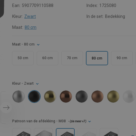
Ean:
5907709110588
Index:
1725080
Kleur:
Zwart
In de set:
Bedekking
Maat:
80 cm
Maat
- 80 cm
50 cm
60 cm
70 cm
90 cm
80 cm
Kleur
- Zwart
Patroon van de afdekking
- M08
- (
zie meer
+7
)