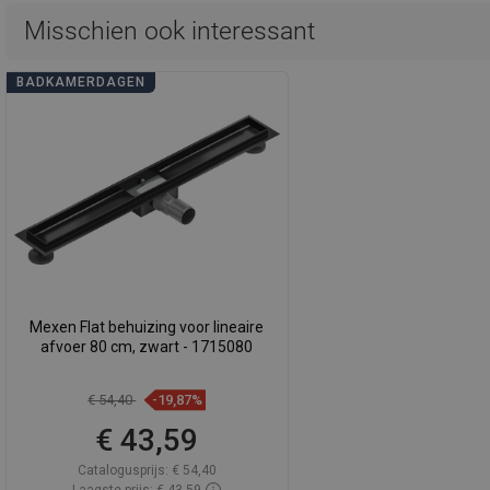
Misschien ook interessant
BADKAMERDAGEN
Mexen Flat behuizing voor lineaire
afvoer 80 cm, zwart - 1715080
€ 54,40
-19,87%
€ 43,59
Catalogusprijs:
€ 54,40