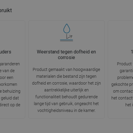
bruikt
uders
Weerstand tegen dofheid en
1
corrosie
garanderen
Product 
Product gemaakt van hoogwaardige
ie van de
garanti
materialen die bestand zijn tegen
voor een
problem
dofheid en corrosie, waardoor het zijn
 voorkomen
gekochte pr
aantrekkelijke uiterlijk en
de behuizing
om contact
functionaliteit behoudt gedurende
 geluid dat
het contactf
lange tijd van gebruik, ongeacht het
irect op de
het
vochtigheidsniveau in de kamer.