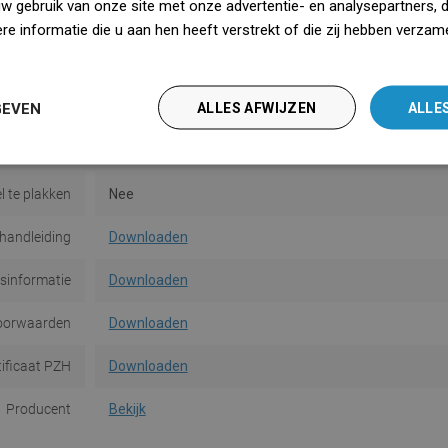
uw gebruik van onze site met onze advertentie- en analysepartners, 
Maat
80 cm
e informatie die u aan hen heeft verstrekt of die zij hebben verzam
iedz się więcej
Kleur
Zwart
GEVEN
ALLES AFWIJZEN
ALLE
In de set
Bedekking
e afdekking
M08
l te plakken
Nee
handleiding
Downloaden
dsinformatie
Downloaden
oorwaarden
Downloaden
tificaat PZH
Downloaden
Producent
Bekijk