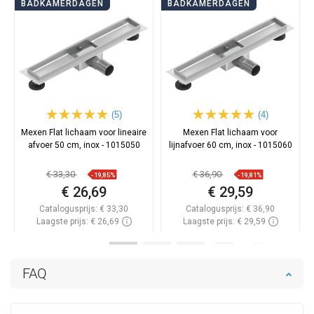
BADKAMERDAGEN
BADKAMERDAGEN
(5)
(4)
Mexen Flat lichaam voor lineaire
Mexen Flat lichaam voor
afvoer 50 cm, inox - 1015050
lijnafvoer 60 cm, inox - 1015060
€ 33,30
€ 36,90
-19,85%
-19,81%
€ 26,69
€ 29,59
Catalogusprijs:
€ 33,30
Catalogusprijs:
€ 36,90
Laagste prijs: € 26,69
Laagste prijs: € 29,59
Beschikbaarheid:
Op voorraad
Beschikbaarheid:
Op voorraad
In winkelwagen
In winkelwagen
FAQ
Vergelijk
favorite_border
Favoriet
Vergelijk
favorite_border
Favoriet