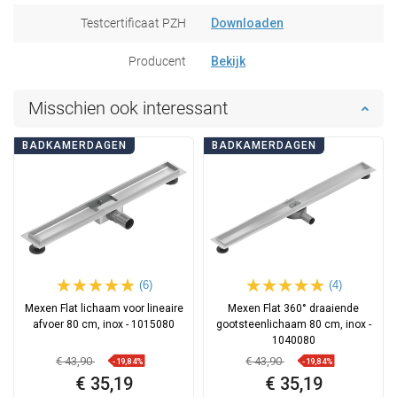
Testcertificaat PZH
Downloaden
Producent
Bekijk
Misschien ook interessant
BADKAMERDAGEN
BADKAMERDAGEN
(6)
(4)
Mexen Flat lichaam voor lineaire
Mexen Flat 360° draaiende
afvoer 80 cm, inox - 1015080
gootsteenlichaam 80 cm, inox -
1040080
€ 43,90
€ 43,90
-19,84%
-19,84%
€ 35,19
€ 35,19