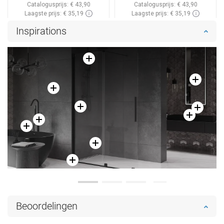
Catalogusprijs:
€ 43,90
Catalogusprijs:
€ 43,90
Laagste prijs: € 35,19
Laagste prijs: € 35,19
Beschikbaarheid:
Op voorraad
Beschikbaarheid:
Op voorraad
Inspirations
In winkelwagen
In winkelwagen
Vergelijk
favorite_border
Favoriet
Vergelijk
favorite_border
Favoriet
Beoordelingen