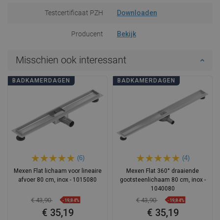
Testcertificaat PZH
Downloaden
Producent
Bekijk
Misschien ook interessant
BADKAMERDAGEN
BADKAMERDAGEN
(6)
(4)
Mexen Flat lichaam voor lineaire
Mexen Flat 360° draaiende
afvoer 80 cm, inox - 1015080
gootsteenlichaam 80 cm, inox -
1040080
€ 43,90
€ 43,90
-19,84%
-19,84%
€ 35,19
€ 35,19