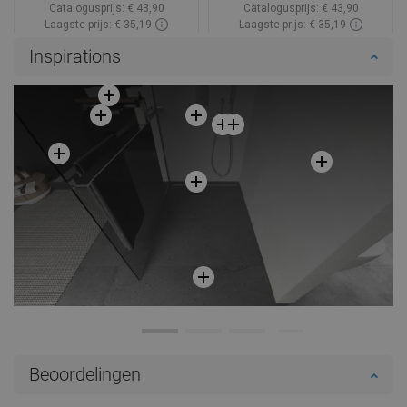
Catalogusprijs:
€ 43,90
Catalogusprijs:
€ 43,90
Laagste prijs: € 35,19
Laagste prijs: € 35,19
Beschikbaarheid:
Op voorraad
Beschikbaarheid:
Op voorraad
Inspirations
In winkelwagen
In winkelwagen
Vergelijk
favorite_border
Favoriet
Vergelijk
favorite_border
Favoriet
Beoordelingen