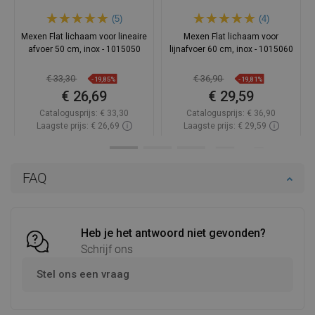
(5)
(4)
Mexen Flat lichaam voor lineaire
Mexen Flat lichaam voor
afvoer 50 cm, inox - 1015050
lijnafvoer 60 cm, inox - 1015060
€ 33,30
€ 36,90
-19,85%
-19,81%
€ 26,69
€ 29,59
Catalogusprijs:
€ 33,30
Catalogusprijs:
€ 36,90
Laagste prijs: € 26,69
Laagste prijs: € 29,59
Beschikbaarheid:
Op voorraad
Beschikbaarheid:
Op voorraad
In winkelwagen
In winkelwagen
FAQ
Vergelijk
favorite_border
Favoriet
Vergelijk
favorite_border
Favoriet
Heb je het antwoord niet gevonden?
Schrijf ons
Stel ons een vraag