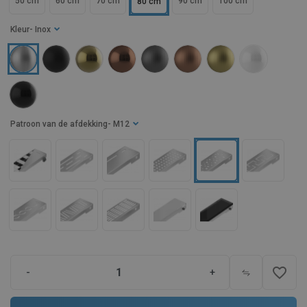
50 cm
60 cm
70 cm
90 cm
100 cm
80 cm
Kleur
- Inox
Patroon van de afdekking
- M12
favorite_border
-
+